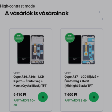
High-contrast mode
A vásárlók is vásárolnak
Oppo
Oppo
Oppo A16, A16s - LCD
Oppo A17 - LCD Kijelző +
Kijelző + Érintőüveg +
Érintőüveg + Keret
Keret (Crystal Black) TFT
(Midnight Black) TFT
6 410 Ft
7 600 Ft
RAKTÁRON 10+
RAKTÁRON 8 db
db