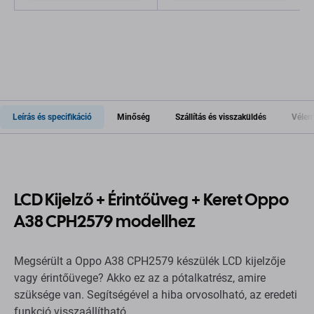
Leírás és specifikáció
Minőség
Szállítás és visszaküldés
Vélem
LCD Kijelző + Érintőüveg + Keret Oppo
A38 CPH2579 modellhez
Megsérült a Oppo A38 CPH2579 készülék LCD kijelzője
vagy érintőüvege? Akko ez az a pótalkatrész, amire
szüksége van. Segítségével a hiba orvosolható, az eredeti
funkció visszaállítható.