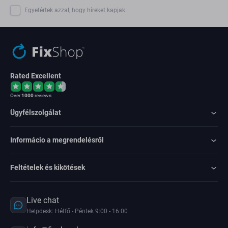
Egyetértek azzal, hogy híreket kapjak
Rated Excellent
Over
1000
reviews
Ügyfélszolgálat
Informácio a megrendelésről
Feltételek és kikötések
Live chat
Helpdesk: Hétfő - Péntek 9:00 - 16:00