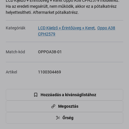
LCD Kijelző + Érintőüveg + Keret Oppo A38 CPH2579 modellhez.
Ha az eredeti megsérült, nem működik, akkor ez a pótalkatrész
helyettesítheti. Aftermarket pótalkatrész.
Kategóriák
LCD Kijelző + Érintőüveg + Keret
,
Oppo A38
CPH2579
Match-kód
OPPOA38-01
Artikel
1100304469
Hozzáadás a kívánságlistához
Megosztás
Őrség