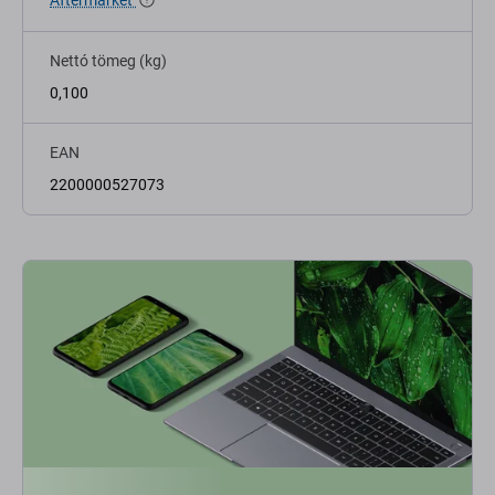
Aftermarket
Nettó tömeg (kg)
0,100
EAN
2200000527073