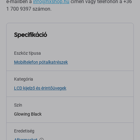
e-mailben a
info@fixshop.hu
címen vagy telefonon a +36
1 700 9397 számon.
Specifikáció
Eszköz típusa
Mobiltelefon pótalkatrészek
Kategória
LCD kijelző és érintőüvegek
Szín
Glowing Black
Eredetiség