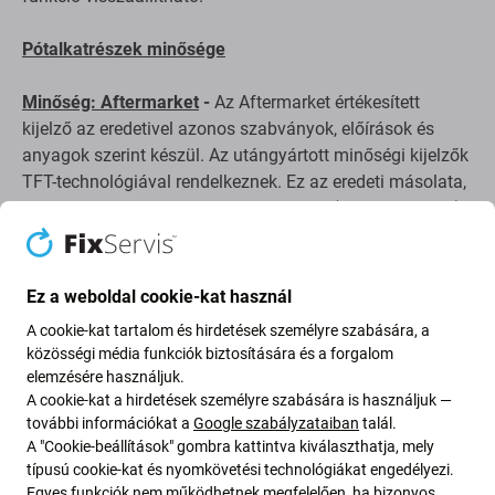
Pótalkatrészek minősége
Minőség: Aftermarket
-
Az Aftermarket értékesített
kijelző az eredetivel azonos szabványok, előírások és
anyagok szerint készül. Az utángyártott minőségi kijelzők
TFT-technológiával rendelkeznek. Ez az eredeti másolata,
így az utángyártottként szállított kijelző (ritka esetekben)
minimális eltérésekkel rendelkezik a funkcionalitás, a
minőség vagy a megjelenés tekintetében. Ha többet
szeretne megtudni az minőség, olvassa
el blogunkat
, ahol
Ez a weboldal cookie-kat használ
az minőség kérdésével részletesebben foglalkozunk.
A cookie-kat tartalom és hirdetések személyre szabására, a
közösségi média funkciók biztosítására és a forgalom
Összeszerelés és tippek:
elemzésére használjuk.
A cookie-kat a hirdetések személyre szabására is használjuk —
össze- vagy szétszerelés esetén speciális
további információkat a
Google szabályzataiban
talál.
szerszámokra van szükség, melyeket
megtalál
A "Cookie-beállítások" gombra kattintva kiválaszthatja, mely
típusú cookie-kat és nyomkövetési technológiákat engedélyezi.
kínálatunkban
.
Egyes funkciók nem működhetnek megfelelően, ha bizonyos