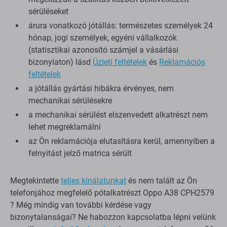
sérüléseket
árura vonatkozó jótállás: természetes személyek 24
hónap, jogi személyek, egyéni vállalkozók
(statisztikai azonosító számjel a vásárlási
bizonylaton) lásd
Üzleti feltételek
és
Reklamációs
feltételek
a jótállás gyártási hibákra érvényes, nem
mechanikai sérülésekre
a mechanikai sérülést elszenvedett alkatrészt nem
lehet megreklamálni
az Ön reklamációja elutasításra kerül, amennyiben a
felnyitást jelző matrica sérült
Megtekintette
teljes kínálatunkat
és nem talált az Ön
telefonjához megfelelő pótalkatrészt Oppo A38 CPH2579
? Még mindig van további kérdése vagy
bizonytalanságai? Ne habozzon kapcsolatba lépni velünk