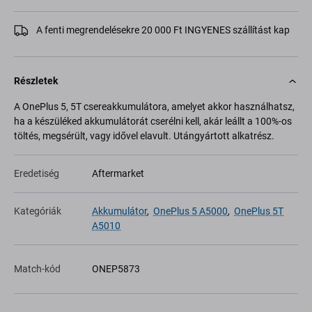
A fenti megrendelésekre 20 000 Ft INGYENES szállítást kap
Részletek
A OnePlus 5, 5T csereakkumulátora, amelyet akkor használhatsz,
ha a készüléked akkumulátorát cserélni kell, akár leállt a 100%-os
töltés, megsérült, vagy idővel elavult. Utángyártott alkatrész.
Eredetiség
Aftermarket
Kategóriák
Akkumulátor
,
OnePlus 5 A5000
,
OnePlus 5T
A5010
Match-kód
ONEP5873