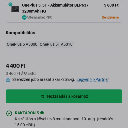
OnePlus 5, 5T - Akkumulátor BLP637
5 600 Ft
3200mAh HQ
Aftermarket PRO
Rendelésre
Kompatibilitás
OnePlus 5 A5000
OnePlus 5T A5010
4 400 Ft
3 460 Ft
ÁFA nélkül
Szerezzen jobb árakat akár -25%-ig.
Legyen FixPartner
Hozzáadás a kosárhoz
RAKTÁRON 5 db
Kiszállítás a következő munkanapon. 10. aug. (rendelés
15:00 előtt)