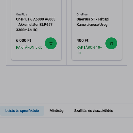
OnePlus
OnePlus
OnePlus 6 A6000 A6003
OnePlus 5T - Hátlapi
- Akkumulátor BLP657
Kameralencse Üveg
3300mAh HQ
6 000 Ft
400 Ft
RAKTÁRON 5 db
RAKTÁRON 10+
db
Leírás és specifikáció
Minőség
Szállítás és visszaküldés