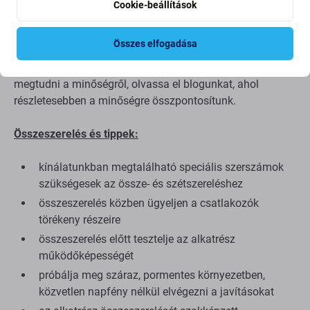
alkatrész ugyanazon szabványok, specifikációk és
Cookie-beállítások
anyagok szerint készül, mint az eredeti. Ez az eredeti
másolata, és az utángyártott alkatrész (ritka esetekben)
Összes elfogadása
minimális eltéréseket mutathat a funkcionalitásban, a
minőségben vagy a megjelenésben. Ha többet szeretne
megtudni a minőségről, olvassa el blogunkat, ahol
részletesebben a minőségre összpontosítunk.
Összeszerelés és tippek:
kínálatunkban megtalálható speciális szerszámok
szükségesek az össze- és szétszereléshez
összeszerelés közben ügyeljen a csatlakozók
törékeny részeire
összeszerelés előtt tesztelje az alkatrész
működőképességét
próbálja meg száraz, pormentes környezetben,
közvetlen napfény nélkül elvégezni a javításokat