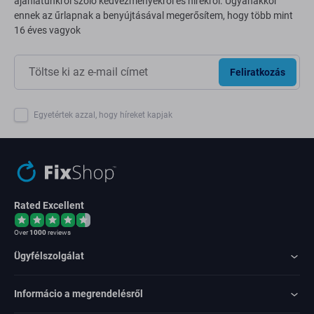
ajánlatunkról szóló kedvezményekről és hírekről. Ugyanakkor
ennek az űrlapnak a benyújtásával megerősítem, hogy több mint
16 éves vagyok
Feliratkozás
Egyetértek azzal, hogy híreket kapjak
Rated Excellent
Over
1000
reviews
Ügyfélszolgálat
Informácio a megrendelésről