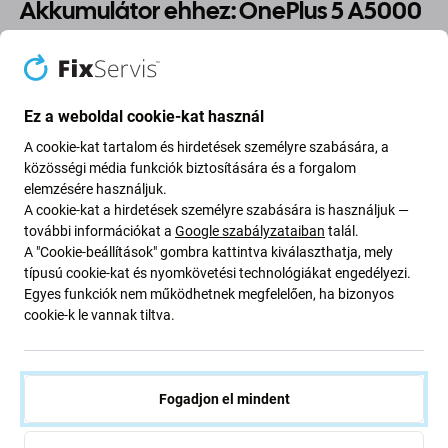
Akkumulátor ehhez: OnePlus 5 A5000
Ha a(z) OnePlus 5 A5000 akkumulátora felfújt vagy
elvesztette a kapacitását, ki kell cserélni.
Ez a weboldal cookie-kat használ
Mikor kell akkumulátort cserélni?
A cookie-kat tartalom és hirdetések személyre szabására, a
közösségi média funkciók biztosítására és a forgalom
az akkumulátor fel van fújva
elemzésére használjuk.
A cookie-kat a hirdetések személyre szabására is használjuk —
a készülék gyorsan lemerül
további információkat a
Google szabályzataiban
talál.
a készülék túlmelegszik
A "Cookie-beállítások" gombra kattintva kiválaszthatja, mely
a készülék nem tölthető 100%-ra
típusú cookie-kat és nyomkövetési technológiákat engedélyezi.
Egyes funkciók nem működhetnek megfelelően, ha bizonyos
a készülék nem jelzi megfelelően az akkumulátor
cookie-k le vannak tiltva.
állapotát
Alkatrészek minősége
Fogadjon el mindent
Minőség: Utángyártott
- Az Aftermarket néven értékesített