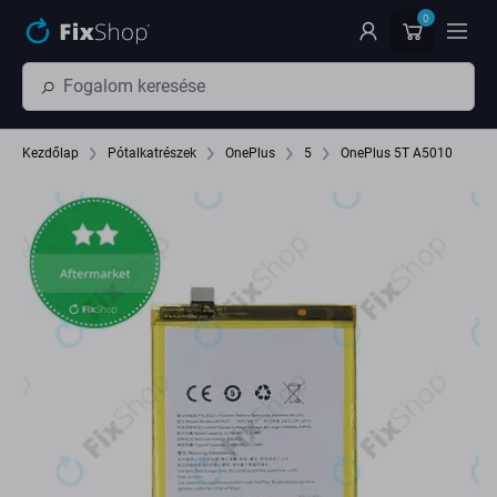
Ugrás az oldal fő részéhez
0
Kezdőlap
Pótalkatrészek
OnePlus
5
OnePlus 5T A5010