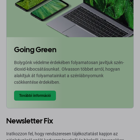
Going Green
Bolygónk védelme érdekében folyamatosan javítjuk szén-
dioxid-kibocsátásunkat. Olvasson többet arról, hogyan
alakítjuk át folyamatainkat a szénlábnyomunk
csökkentése érdekében.
További információ
Newsletter Fix
Iratkozzon fel, hogy rendszeresen tájékoztatást kapjon az