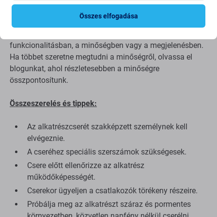
alkatrészt harmadik fél gyártja, nem közvetlenül a
Összes elfogadása
berendezés gyártója. Ez az eredeti másolata, és az
utángyártott alkatrész minimális eltéréseket mutathat a
funkcionalitásban, a minőségben vagy a megjelenésben.
Ha többet szeretne megtudni a minőségről, olvassa el
blogunkat, ahol részletesebben a minőségre
összpontosítunk.
Összeszerelés és tippek:
Az alkatrészcserét szakképzett személynek kell
elvégeznie.
A cseréhez speciális szerszámok szükségesek.
Csere előtt ellenőrizze az alkatrész
működőképességét.
Cserekor ügyeljen a csatlakozók törékeny részeire.
Próbálja meg az alkatrészt száraz és pormentes
környezetben, közvetlen napfény nélkül cserélni.