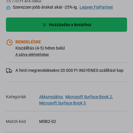
15 770 Ft
ÁFA nélkül
Szerezzen jobb árakat akár -25%-ig.
Legyen FixPartner
Hozzáadás a kosárhoz
RENDELÉSRE
Kiszállítás (4-5) héten belül
A pálya elérhetősége
A fenti megrendelésekre 20 000 Ft INGYENES szállítást kap
Kategóriák
Akkumulátor
,
Microsoft Surface Book 2
,
Microsoft Surface Book 3
Match-kód
MSB2-02