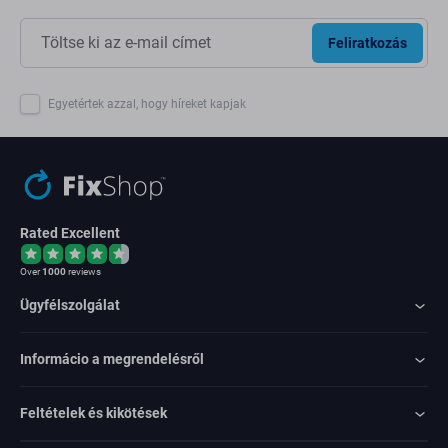
Feliratkozás
Egyetértek azzal, hogy híreket kapjak
Rated Excellent
Over
1000
reviews
Ügyfélszolgálat
Informácio a megrendelésről
Feltételek és kikötések