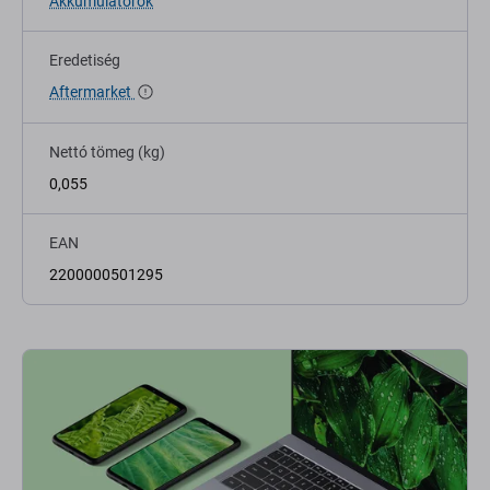
Akkumulátorok
Eredetiség
Aftermarket
Nettó tömeg (kg)
0,055
EAN
2200000501295