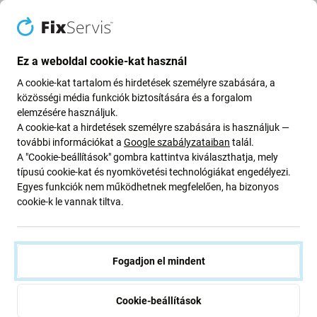
Akkumulátor ehhez: Microsoft Surface
Book 2
Ez a weboldal cookie-kat használ
A cookie-kat tartalom és hirdetések személyre szabására, a
Ha a(z) Microsoft Surface Book 2 akkumulátora felfújt
közösségi média funkciók biztosítására és a forgalom
vagy elvesztette a kapacitását, ki kell cserélni.
elemzésére használjuk.
A cookie-kat a hirdetések személyre szabására is használjuk —
további információkat a
Google szabályzataiban
talál.
Mikor kell akkumulátort cserélni?
A "Cookie-beállítások" gombra kattintva kiválaszthatja, mely
típusú cookie-kat és nyomkövetési technológiákat engedélyezi.
az akkumulátor fel van fújva
Egyes funkciók nem működhetnek megfelelően, ha bizonyos
a készülék gyorsan lemerül
cookie-k le vannak tiltva.
a készülék túlmelegszik
a készülék nem tölthető 100%-ra
a készülék nem jelzi megfelelően az akkumulátor
Fogadjon el mindent
állapotát
Cookie-beállítások
Minőség: Utángyártott
- Az Aftermarket néven értékesített