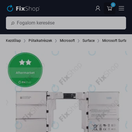
Ugrás az oldal fő részéhez
0
Kezdőlap
Pótalkatrészek
Microsoft
Surface
Microsoft Surface