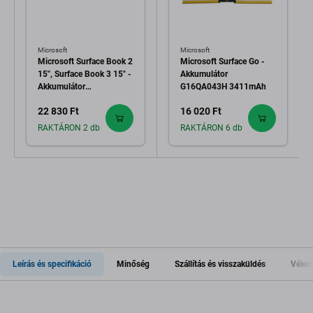
Microsoft
Microsoft
Microsoft Surface Book 2
Microsoft Surface Go -
15", Surface Book 3 15" -
Akkumulátor
Akkumulátor
G16QA043H 3411mAh
G3HTA040H,
22 830 Ft
16 020 Ft
G3HTA041H 5473mAh
RAKTÁRON 2 db
RAKTÁRON 6 db
Leírás és specifikáció
Minőség
Szállítás és visszaküldés
Vélem