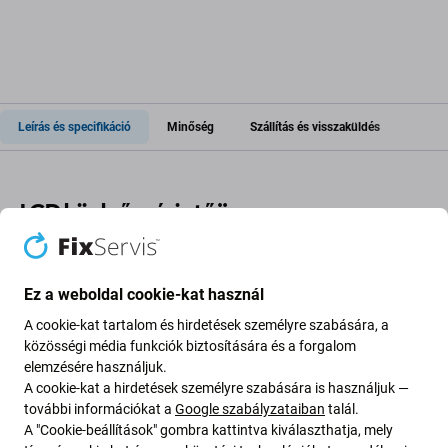
Leírás és specifikáció
Minőség
Szállítás és visszaküldés
LCD kijelző + érintőüveg a
következőhöz: Tab M10 Plus (3rd Gen)
TB-125FU, TB-128XU
Ez a weboldal cookie-kat használ
A cookie-kat tartalom és hirdetések személyre szabására, a
Ha sérült LCD-kijelzője vagy érintőüvege van a(z) Tab
közösségi média funkciók biztosítására és a forgalom
M10 Plus (3rd Gen) TB-125FU, TB-128XU eszközén, akkor
elemzésére használjuk.
erre az alkatrészre van szüksége ahhoz, hogy eszköze
A cookie-kat a hirdetések személyre szabására is használjuk —
ismét teljesen működőképes legyen.
további információkat a
Google szabályzataiban
talál.
A "Cookie-beállítások" gombra kattintva kiválaszthatja, mely