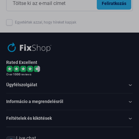
Feliratkozás
Egyetértek azzal, hogy híreket kapjak
Rated Excellent
Over
1000
reviews
Ügyfélszolgálat
Informácio a megrendelésről
Feltételek és kikötések
Live chat