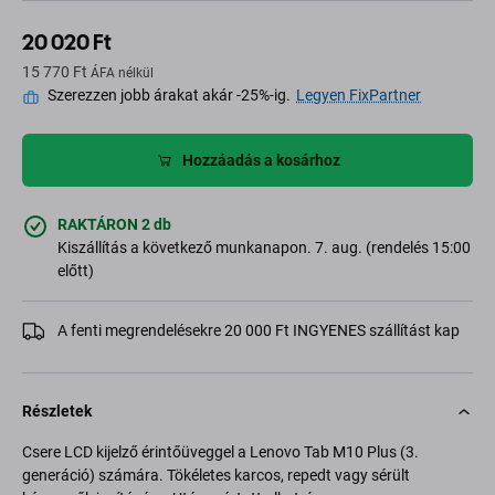
20 020 Ft
15 770 Ft
ÁFA nélkül
Szerezzen jobb árakat akár -25%-ig.
Legyen FixPartner
Hozzáadás a kosárhoz
RAKTÁRON 2 db
Kiszállítás a következő munkanapon. 7. aug. (rendelés 15:00
előtt)
A fenti megrendelésekre 20 000 Ft INGYENES szállítást kap
Részletek
Csere LCD kijelző érintőüveggel a Lenovo Tab M10 Plus (3.
generáció) számára. Tökéletes karcos, repedt vagy sérült