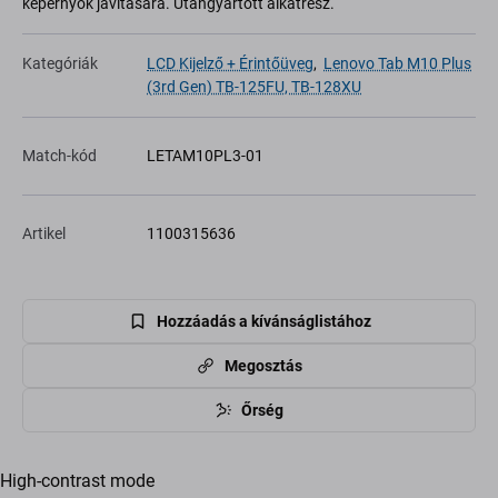
képernyők javítására. Utángyártott alkatrész.
Kategóriák
LCD Kijelző + Érintőüveg
,
Lenovo Tab M10 Plus
(3rd Gen) TB-125FU, TB-128XU
Match-kód
LETAM10PL3-01
Artikel
1100315636
Hozzáadás a kívánságlistához
Megosztás
Őrség
High-contrast mode