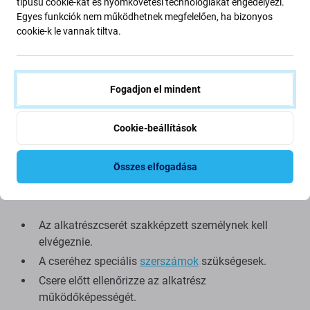
Ez a készlet a következőket tartalmazza:
típusú cookie-kat és nyomkövetési technológiákat engedélyezi.
Egyes funkciók nem működhetnek megfelelően, ha bizonyos
cookie-k le vannak tiltva.
LCD kijelző
Érintőüveg
Fogadjon el mindent
Az Aftermarket
néven értékesített alkatrészt egy
harmadik fél gyártja, nem közvetlenül a berendezés
gyártója. Ez az eredeti másolata, és az utángyártott
Cookie-beállítások
alkatrész minimális eltéréseket mutathat a
funkcionalitásban, a minőségben vagy a megjelenésben.
Összes elfogadása
Tippek csere előtt:
Az alkatrészcserét szakképzett személynek kell
elvégeznie.
A cseréhez speciális
szerszámok
szükségesek.
Csere előtt ellenőrizze az alkatrész
működőképességét.