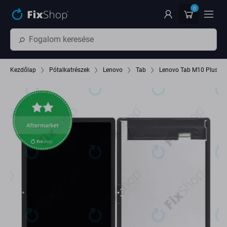
Ugrás az oldal fő részéhez
0
Kezdőlap
Pótalkatrészek
Lenovo
Tab
Lenovo Tab M10 Plus (3