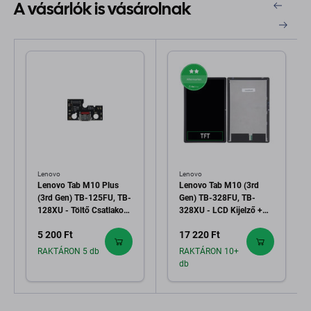
A vásárlók is vásárolnak
Lenovo
Lenovo
Lenovo Tab M10 Plus
Lenovo Tab M10 (3rd
(3rd Gen) TB-125FU, TB-
Gen) TB-328FU, TB-
128XU - Töltő Csatlakozó
328XU - LCD Kijelző +
+ PCB Alaplap
Érintőüveg TFT
5 200 Ft
17 220 Ft
RAKTÁRON 5 db
RAKTÁRON 10+
db