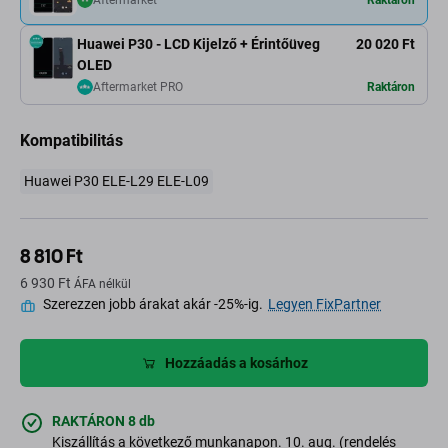
Aftermarket
Raktáron
Huawei P30 - LCD Kijelző + Érintőüveg
20 020 Ft
OLED
Aftermarket PRO
Raktáron
Kompatibilitás
Huawei P30 ELE-L29 ELE-L09
8 810 Ft
6 930 Ft
ÁFA nélkül
Szerezzen jobb árakat akár -25%-ig.
Legyen FixPartner
Hozzáadás a kosárhoz
RAKTÁRON 8 db
Kiszállítás a következő munkanapon. 10. aug. (rendelés