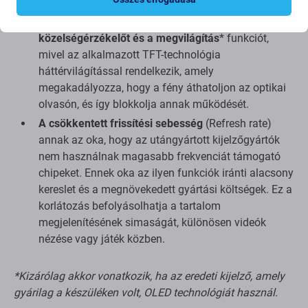
az eredeti kijelzőhöz képest*
Nem támogatja az ujjlenyomat-olvasót, a
közelségérzékelőt és a megvilágítás
* funkciót,
mivel az alkalmazott TFT-technológia
háttérvilágítással rendelkezik, amely
megakadályozza, hogy a fény áthatoljon az optikai
olvasón, és így blokkolja annak működését.
A csökkentett frissítési sebesség
(Refresh rate)
annak az oka, hogy az utángyártott kijelzőgyártók
nem használnak magasabb frekvenciát támogató
chipeket. Ennek oka az ilyen funkciók iránti alacsony
kereslet és a megnövekedett gyártási költségek. Ez a
korlátozás befolyásolhatja a tartalom
megjelenítésének simaságát, különösen videók
nézése vagy játék közben.
*Kizárólag akkor vonatkozik, ha az eredeti kijelző, amely
gyárilag a készüléken volt, OLED technológiát használ.