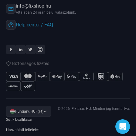
info@fixshop.hu
Általában 24 órán belül válaszolunk.
Help center / FAQ
Biztonságos fizetés
© 2026 iFix s.r.o. HU. Minden jog fenntartva.
Hungary, HUF(Ft)
Sütik beállításai
Használati feltételek