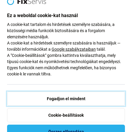
Az alábbiakban felsorolt előnyök és hátrányok az eredeti
Ez a weboldal cookie-kat használ
gyártói kijelzőhöz képest.
A cookie-kat tartalom és hirdetések személyre szabására, a
Előnyök
:
közösségi média funkciók biztosítására és a forgalom
elemzésére használjuk.
Alacsony ár
A cookie-kat a hirdetések személyre szabására is használjuk —
további információkat a
Google szabályzataiban
talál.
Hátrányok
:
A "Cookie-beállítások" gombra kattintva kiválaszthatja, mely
típusú cookie-kat és nyomkövetési technológiákat engedélyezi.
Egyes funkciók nem működhetnek megfelelően, ha bizonyos
Csökkentett fényerő
cookie-k le vannak tiltva.
Alacsonyabb képfelbontás
Alacsonyabb megbízhatóság
Szélesebb keret a kijelző körül
Fogadjon el mindent
Nem támogatja a Allways on display* funkciót
Magasabb akkumulátor-fogyasztás az utángyártott
Cookie-beállítások
PRO OLED és az eredeti kijelzőhöz képest*
Vastagabb kijelzőpanel az Aftermarket PRO OLED és
Összes elfogadása