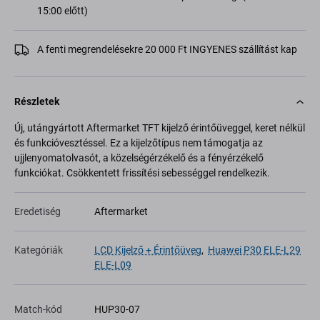
15:00 előtt)
A fenti megrendelésekre 20 000 Ft INGYENES szállítást kap
Részletek
Új, utángyártott Aftermarket TFT kijelző érintőüveggel, keret nélkül
és funkcióvesztéssel. Ez a kijelzőtípus nem támogatja az
ujjlenyomatolvasót, a közelségérzékelő és a fényérzékelő
funkciókat. Csökkentett frissítési sebességgel rendelkezik.
Eredetiség
Aftermarket
Kategóriák
LCD Kijelző + Érintőüveg
,
Huawei P30 ELE-L29
ELE-L09
Match-kód
HUP30-07