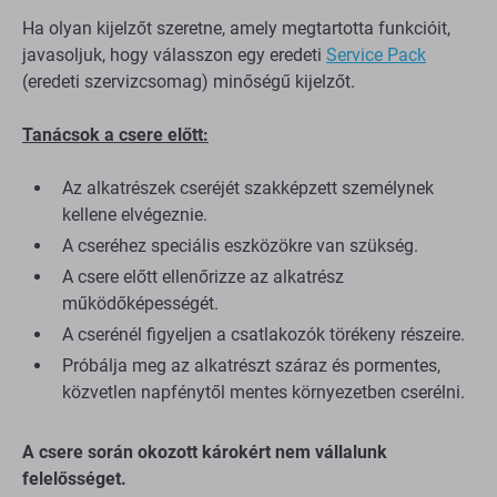
Ha olyan kijelzőt szeretne, amely megtartotta funkcióit,
javasoljuk, hogy válasszon egy eredeti
Service Pack
(eredeti szervizcsomag) minőségű kijelzőt.
Tanácsok a csere előtt:
Az alkatrészek cseréjét szakképzett személynek
kellene elvégeznie.
A cseréhez speciális eszközökre van szükség.
A csere előtt ellenőrizze az alkatrész
működőképességét.
A cserénél figyeljen a csatlakozók törékeny részeire.
Próbálja meg az alkatrészt száraz és pormentes,
közvetlen napfénytől mentes környezetben cserélni.
A csere során okozott károkért nem vállalunk
felelősséget.