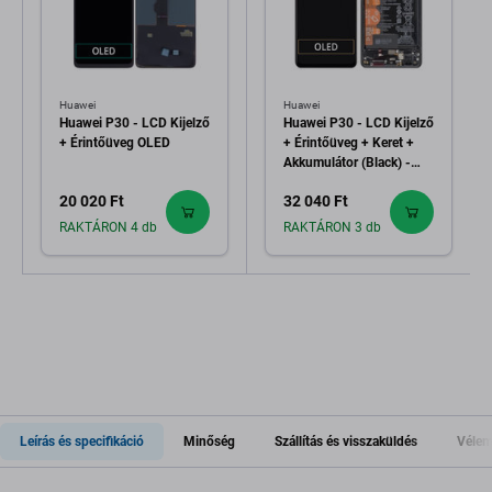
Huawei
Huawei
Huawei P30 - LCD Kijelző
Huawei P30 - LCD Kijelző
+ Érintőüveg OLED
+ Érintőüveg + Keret +
Akkumulátor (Black) -
02352NLL, 02354HLT,
20 020 Ft
32 040 Ft
0254HMG Genuine
Service Pack
RAKTÁRON 4 db
RAKTÁRON 3 db
Leírás és specifikáció
Minőség
Szállítás és visszaküldés
Vélem