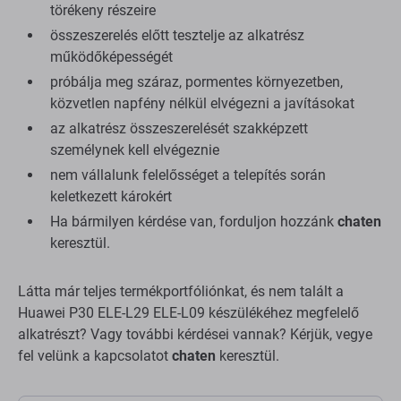
törékeny részeire
összeszerelés előtt tesztelje az alkatrész
működőképességét
próbálja meg száraz, pormentes környezetben,
közvetlen napfény nélkül elvégezni a javításokat
az alkatrész összeszerelését szakképzett
személynek kell elvégeznie
nem vállalunk felelősséget a telepítés során
keletkezett károkért
Ha bármilyen kérdése van, forduljon hozzánk
chaten
keresztül.
Látta már teljes termékportfóliónkat, és nem talált a
Huawei P30 ELE-L29 ELE-L09 készülékéhez megfelelő
alkatrészt? Vagy további kérdései vannak? Kérjük, vegye
fel velünk a kapcsolatot
chaten
keresztül.