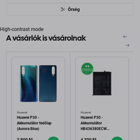
Őrség
High-contrast mode
A vásárlók is vásárolnak
Huawei
Huawei
Huawei P30 -
Huawei P30 -
Akkumulátor fedőlap
Akkumulátor
(Aurora Blue)
HB436380ECW
3650mAh
2 800 Ft
4 200 Ft