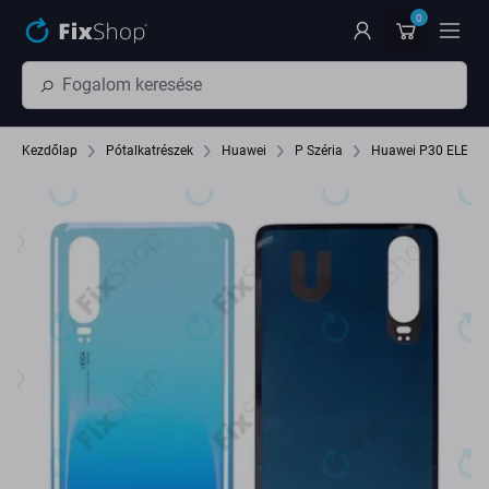
Ugrás az oldal fő részéhez
0
Kezdőlap
Pótalkatrészek
Huawei
P Széria
Huawei P30 ELE-L2