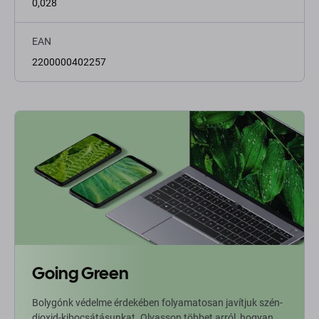
0,028
EAN
2200000402257
Going Green
Bolygónk védelme érdekében folyamatosan javítjuk szén-
dioxid-kibocsátásunkat. Olvasson többet arról, hogyan