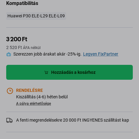
Kompatibilitás
Huawei P30 ELE-L29 ELE-L09
3 200 Ft
2 520 Ft
ÁFA nélkül
Szerezzen jobb árakat akár -25%-ig.
Legyen FixPartner
Hozzáadás a kosárhoz
RENDELÉSRE
Kiszállítás (4-6) héten belül
A pálya elérhetősége
A fenti megrendelésekre 20 000 Ft INGYENES szállítást kap