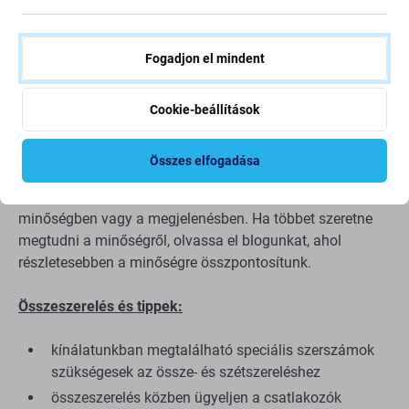
az alkatrészt
kell
megjavítania.
Fogadjon el mindent
Alkatrészek minősége
Minőség: Utángyártott
- Az Aftermarket néven értékesített
Cookie-beállítások
alkatrész ugyanazon szabványok, specifikációk és
anyagok szerint készül, mint az eredeti. Ez az eredeti
Összes elfogadása
másolata, és az utángyártott alkatrész (ritka esetekben)
minimális eltéréseket mutathat a funkcionalitásban, a
minőségben vagy a megjelenésben. Ha többet szeretne
megtudni a minőségről, olvassa el blogunkat, ahol
részletesebben a minőségre összpontosítunk.
Összeszerelés és tippek:
kínálatunkban megtalálható speciális szerszámok
szükségesek az össze- és szétszereléshez
összeszerelés közben ügyeljen a csatlakozók