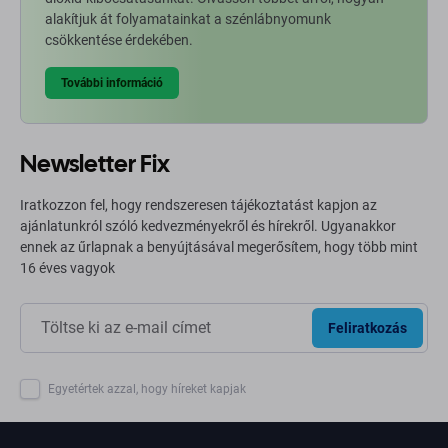
alakítjuk át folyamatainkat a szénlábnyomunk
csökkentése érdekében.
További információ
Newsletter Fix
Iratkozzon fel, hogy rendszeresen tájékoztatást kapjon az
ajánlatunkról szóló kedvezményekről és hírekről. Ugyanakkor
ennek az űrlapnak a benyújtásával megerősítem, hogy több mint
16 éves vagyok
Feliratkozás
Egyetértek azzal, hogy híreket kapjak