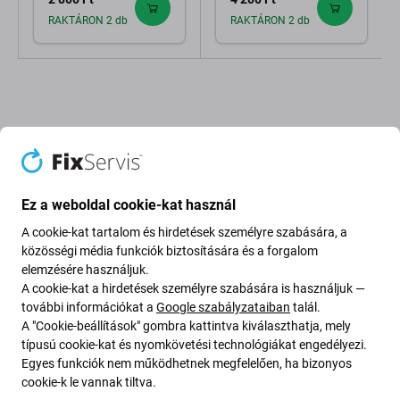
RAKTÁRON 2 db
RAKTÁRON 2 db
Leírás és specifikáció
Minőség
Szállítás és visszaküldés
Vélem
Ez a weboldal cookie-kat használ
A cookie-kat tartalom és hirdetések személyre szabására, a
közösségi média funkciók biztosítására és a forgalom
elemzésére használjuk.
A cookie-kat a hirdetések személyre szabására is használjuk —
Akkumulátorfedél a következőhöz:
további információkat a
Google szabályzataiban
talál.
Huawei P30 ELE-L29 ELE-L09
A "Cookie-beállítások" gombra kattintva kiválaszthatja, mely
típusú cookie-kat és nyomkövetési technológiákat engedélyezi.
Egyes funkciók nem működhetnek megfelelően, ha bizonyos
Ha eszköze leesett a padlóra, és a(z) Huawei P30 ELE-L29
cookie-k le vannak tiltva.
ELE-L09 eszköz
akkumulátorfedele
megsérült, akkor ezt