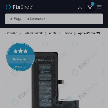
Ugrás az oldal fő részéhez
0
Kezdőlap
Pótalkatrészek
Apple
iPhone
Apple iPhone XS