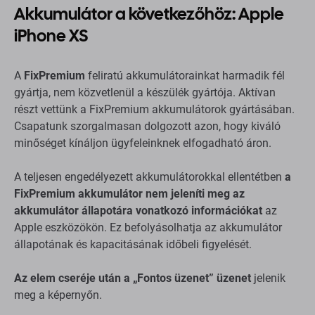
Akkumulátor a következőhöz: Apple
iPhone XS
A
FixPremium
feliratú akkumulátorainkat harmadik fél
gyártja, nem közvetlenül a készülék gyártója. Aktívan
részt vettünk a FixPremium akkumulátorok gyártásában.
Csapatunk szorgalmasan dolgozott azon, hogy kiváló
minőséget kínáljon ügyfeleinknek elfogadható áron.
A teljesen engedélyezett akkumulátorokkal ellentétben
a
FixPremium akkumulátor nem jeleníti meg az
akkumulátor állapotára vonatkozó információkat
az
Apple eszközökön. Ez befolyásolhatja az akkumulátor
állapotának és kapacitásának időbeli figyelését.
Az elem cseréje után a „Fontos üzenet” üzenet
jelenik
meg a képernyőn.