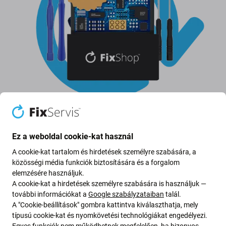
Akkumulátorcsere
Ez a weboldal cookie-kat használ
A cookie-kat tartalom és hirdetések személyre szabására, a
Az akkumulátor cseréjekor ne feledkezzen meg a
közösségi média funkciók biztosítására és a forgalom
következőkről:
elemzésére használjuk.
A cookie-kat a hirdetések személyre szabására is használjuk —
további információkat a
Google szabályzataiban
talál.
Az akkumulátor
A "Cookie-beállítások" gombra kattintva kiválaszthatja, mely
Akkumulátor ragasztó
típusú cookie-kat és nyomkövetési technológiákat engedélyezi.
Egyes funkciók nem működhetnek megfelelően, ha bizonyos