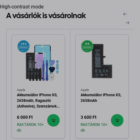
High-contrast mode
A vásárlók is vásárolnak
Apple
Apple
Akkumulátor iPhone XS,
Akkumulátor iPhone XS,
2658mAh, Ragasztó
2658mAh
(Adhesive), Szerszámok,
FixPremium
6 000 Ft
3 600 Ft
RAKTÁRON 10+
RAKTÁRON 10+
db
db