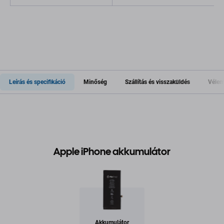
Leírás és specifikáció
Minőség
Szállítás és visszaküldés
Vélem
Apple iPhone akkumulátor
Akkumulátor