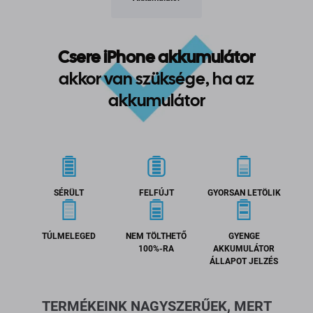
Csere iPhone akkumulátor
akkor van szüksége, ha az
akkumulátor
SÉRÜLT
FELFÚJT
GYORSAN LETÖLIK
TÚLMELEGED
NEM TÖLTHETŐ
GYENGE
100%-RA
AKKUMULÁTOR
ÁLLAPOT JELZÉS
TERMÉKEINK NAGYSZERŰEK, MERT