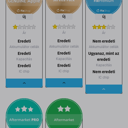
Új
Új
Új
Ár
Ár
Ár
Eredeti
Eredeti
Nem eredeti
Akkumulátor cellák
Akkumulátor cellák
Akkumulátor cellák
Eredeti
Eredeti
Ugyanaz, mint az
Kapacitás
Kapacitás
eredeti
Kapacitás
Eredeti
Eredeti
IC chip
IC chip
Nem eredeti
IC chip
Dropdown
Dropdown
Dropdown
button
button
button