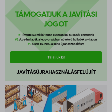
TÁMOGATJUK A JAVÍTÁSI
JOGOT
#1
Évente 53 millió tonna elektronikai hulladék keletkezik
#2
Az e-hulladék a leggyorsabban növekvő hulladék a világon
#3
Csak 15-20%-a kerül újrahasznosításra
Találjuk ki!
JAVÍTÁS
ÚJRAHASZNÁLÁS
FELÚJÍT