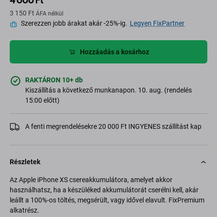
4 000 Ft
3 150 Ft
ÁFA nélkül
Szerezzen jobb árakat akár -25%-ig.
Legyen FixPartner
Hozzáadás a kosárhoz
RAKTÁRON 10+ db
Kiszállítás a következő munkanapon. 10. aug. (rendelés
15:00 előtt)
A fenti megrendelésekre 20 000 Ft INGYENES szállítást kap
Részletek
Az Apple iPhone XS csereakkumulátora, amelyet akkor
használhatsz, ha a készüléked akkumulátorát cserélni kell, akár
leállt a 100%-os töltés, megsérült, vagy idővel elavult. FixPremium
alkatrész.