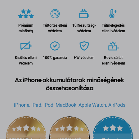
Prémium
Túltöltés elleni
Túlfeszültség-
Túlmelegedés
minőség
védelem
védelem
elleni védelem
Kisülés elleni
100% garancia
HW védelem
Rövidzárlat
védelem
elleni védelem
Az iPhone akkumulátorok minőségének
összehasonlítása
iPhone, iPad, iPod, MacBook, Apple Watch, AirPods