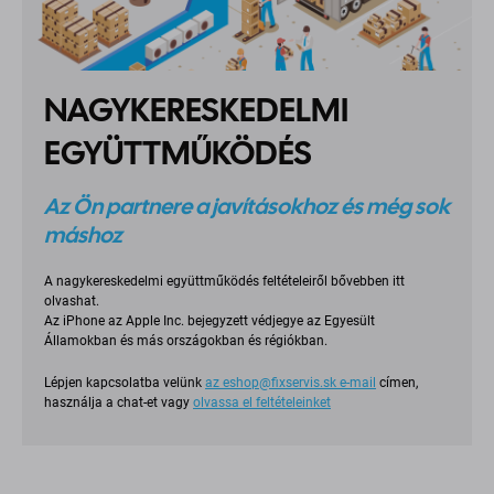
NAGYKERESKEDELMI
EGYÜTTMŰKÖDÉS
Az Ön partnere a javításokhoz és még sok
máshoz
A nagykereskedelmi együttműködés feltételeiről bővebben itt
olvashat.
Az iPhone az Apple Inc. bejegyzett védjegye az Egyesült
Államokban és más országokban és régiókban.
Lépjen kapcsolatba velünk
az
eshop@fixservis.sk
e-mail
címen,
használja a chat-et vagy
olvassa el feltételeinket