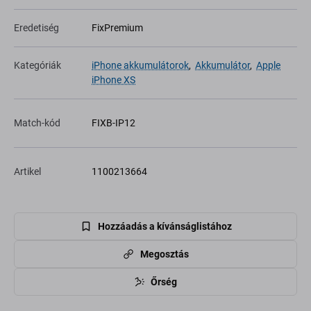
Eredetiség
FixPremium
Kategóriák
iPhone akkumulátorok
,
Akkumulátor
,
Apple
iPhone XS
Match-kód
FIXB-IP12
Artikel
1100213664
Hozzáadás a kívánságlistához
Megosztás
Őrség