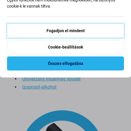
cookie-k le vannak tiltva.
Ajánlott felhasználás:
ESD kesztyűk
Szerszámkészlet
Fogadjon el mindent
Pentalobe csavarhúzó
Védőszemüveg
Cookie-beállítások
Hőpisztoly
Tapadókorong
Összes elfogadása
Műanyag kártya az okostelefon kinyitásához
Univerzális műanyag spuder
Izopropil-alkohol