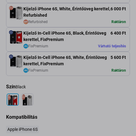
Kijelző iPhone 6S, White, Érintőüveg kerettel,
6 000 Ft
Refurbished
Refurbished
Raktáron
Kijelző In-Cell iPhone 6S, Black, Érintőüveg
6 400 Ft
kerettel, FixPremium
FixPremium
Várható teljesítés
Kijelző In-Cell iPhone 6S, White, Érintőüveg
5 600 Ft
kerettel, FixPremium
FixPremium
Raktáron
Szín
Black
Kompatibilitás
Apple iPhone 6S