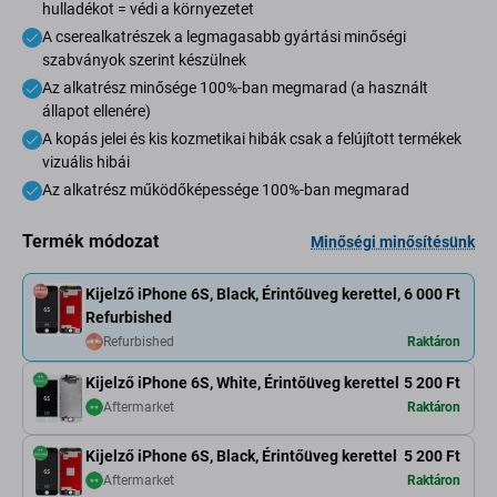
hulladékot = védi a környezetet
A cserealkatrészek a legmagasabb gyártási minőségi
szabványok szerint készülnek
Az alkatrész minősége 100%-ban megmarad (a használt
állapot ellenére)
A kopás jelei és kis kozmetikai hibák csak a felújított termékek
vizuális hibái
Az alkatrész működőképessége 100%-ban megmarad
Termék módozat
Minőségi minősítésünk
Kijelző iPhone 6S, Black, Érintőüveg kerettel,
6 000 Ft
Refurbished
Refurbished
Raktáron
Kijelző iPhone 6S, White, Érintőüveg kerettel
5 200 Ft
Aftermarket
Raktáron
Kijelző iPhone 6S, Black, Érintőüveg kerettel
5 200 Ft
Aftermarket
Raktáron