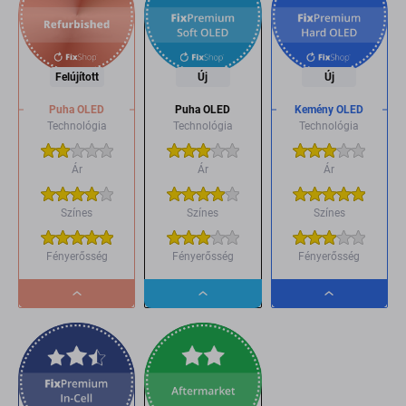
Felújított
Új
Új
Puha OLED
Puha OLED
Kemény OLED
Technológia
Technológia
Technológia
Ár
Ár
Ár
Színes
Színes
Színes
Fényerősség
Fényerősség
Fényerősség
Dropdown
Dropdown
Dropdown
button
button
button