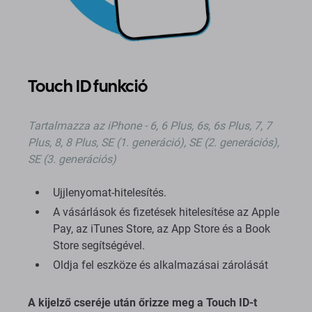
Touch ID funkció
Tartalmazza az iPhone - 6, 6 Plus, 6s, 6s Plus, 7, 7
Plus, 8, 8 Plus, SE (1. generáció), SE (2. generációs),
SE (3. generációs)
Ujjlenyomat-hitelesítés.
A vásárlások és fizetések hitelesítése az Apple
Pay, az iTunes Store, az App Store és a Book
Store segítségével.
Oldja fel eszköze és alkalmazásai zárolását
A kijelző cseréje után őrizze meg a Touch ID-t