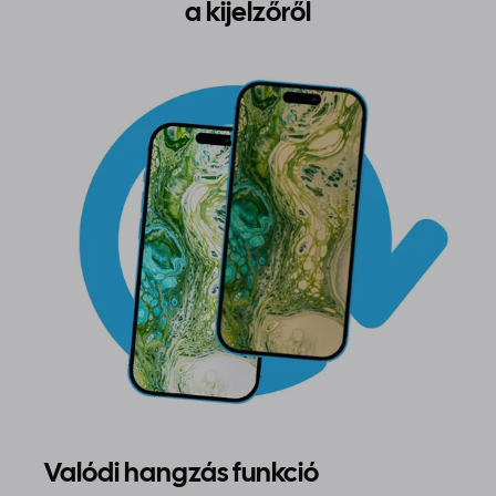
a kijelzőről
Valódi hangzás funkció