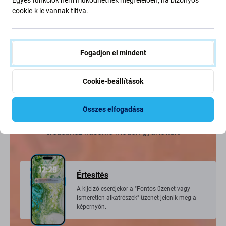
cookie-k le vannak tiltva.
Felújított
Fogadjon el mindent
eredeti alkatrészek, amelyeket az eredeti
Cookie-beállítások
készülékből vettek.
Például az érintőképernyőt, a keretet vagy a
hajlékony kábelt újakra cserélték,
Összes elfogadása
bár nem eredeti, de a legjobb minőségben és az
eredetihez hasonló módon gyártották.
Értesítés
A kijelző cseréjekor a "Fontos üzenet vagy
ismeretlen alkatrészek" üzenet jelenik meg a
képernyőn.