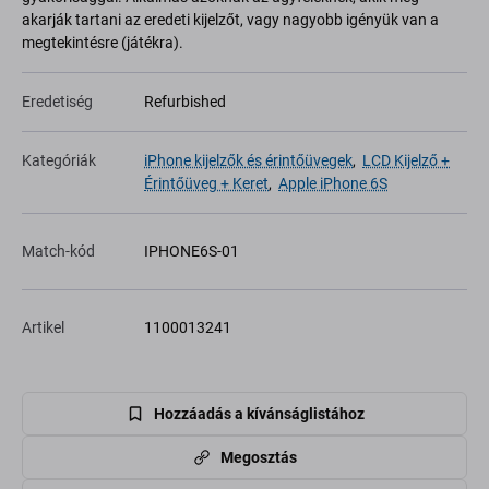
akarják tartani az eredeti kijelzőt, vagy nagyobb igényük van a
megtekintésre (játékra).
Eredetiség
Refurbished
Kategóriák
iPhone kijelzők és érintőüvegek
,
LCD Kijelző +
Érintőüveg + Keret
,
Apple iPhone 6S
Match-kód
IPHONE6S-01
Artikel
1100013241
Hozzáadás a kívánságlistához
Megosztás