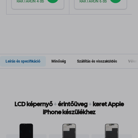
RAKTÁRON 4 db
RAKTÁRON 6 db
Leírás és specifikáció
Minőség
Szállítás és visszaküldés
Vélem
LCD képernyő
+
érintőüveg
+
keret Apple
iPhone készülékhez