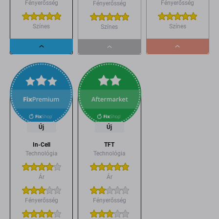
Fényerősség
Fényerősség
Fényerősség
Színes
Színes
Színes
Dropdown
Dropdown
Dropdown
button
button
button
Új
Új
In-Cell
TFT
Technológia
Technológia
Ár
Ár
Fényerősség
Fényerősség