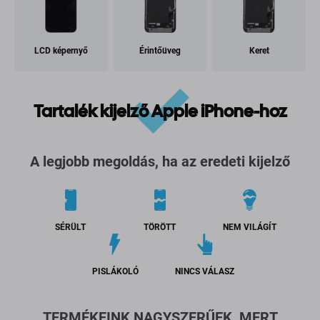
LCD képernyő
Érintőüveg
Keret
Tartalék kijelző Apple iPhone-hoz
A legjobb megoldás, ha az eredeti kijelző
SÉRÜLT
TÖRÖTT
NEM VILÁGÍT
PISLÁKOLÓ
NINCS VÁLASZ
TERMÉKEINK NAGYSZERŰEK, MERT