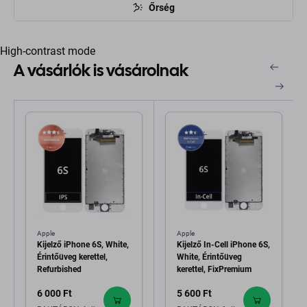
Őrség
High-contrast mode
A vásárlók is vásárolnak
Apple
Apple
Kijelző iPhone 6S, White,
Kijelző In-Cell iPhone 6S,
Érintőüveg kerettel,
White, Érintőüveg
Refurbished
kerettel, FixPremium
6 000 Ft
5 600 Ft