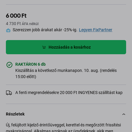
6 000 Ft
4 730 Ft
ÁFA nélkül
Szerezzen jobb árakat akár -25%-ig.
Legyen FixPartner
Hozzáadás a kosárhoz
RAKTÁRON 6 db
Kiszállítás a következő munkanapon. 10. aug. (rendelés
15:00 előtt)
A fenti megrendelésekre 20 000 Ft INGYENES szállítást kap
Részletek
Új, felújított kijelző érintőüveggel, kerettel és megőrzött frissítési
gyakorisággal. Alkalmas azoknak az ügyfeleknek, akik meg