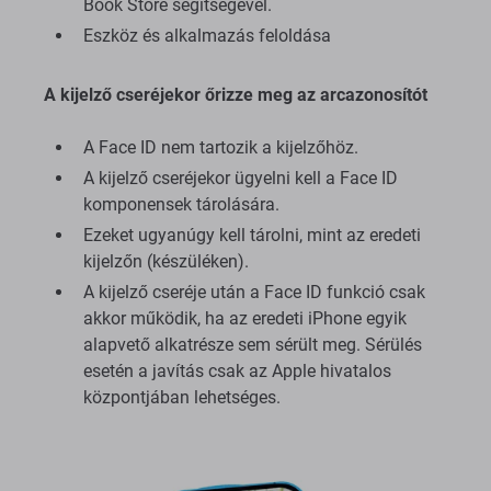
Book Store segítségével.
Eszköz és alkalmazás feloldása
A kijelző cseréjekor őrizze meg az arcazonosítót
A Face ID nem tartozik a kijelzőhöz.
A kijelző cseréjekor ügyelni kell a Face ID
komponensek tárolására.
Ezeket ugyanúgy kell tárolni, mint az eredeti
kijelzőn (készüléken).
A kijelző cseréje után a Face ID funkció csak
akkor működik, ha az eredeti iPhone egyik
alapvető alkatrésze sem sérült meg. Sérülés
esetén a javítás csak az Apple hivatalos
központjában lehetséges.