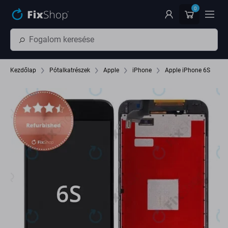
Ugrás az oldal fő részéhez
0
Kezdőlap
Pótalkatrészek
Apple
iPhone
Apple iPhone 6S