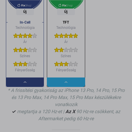
Új
Új
In-Cell
TFT
Technológia
Technológia
Ár
Ár
Színes
Színes
Fényerősség
Fényerősség
Dropdown
Dropdown
* A frissítési gyakoriság az iPhone 13 Pro, 14 Pro, 15 Pro
button
button
és 13 Pro Max, 14 Pro Max, 15 Pro Max készülékekre
vonatkozik
✓
megtartja a 120 Hz-et |
Az X
90 Hz-re csökkent, az
Aftermarket pedig 60 Hz-re