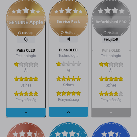
Új
Új
Felújított
Puha OLED
Puha OLED
Puha OLED
Technológia
Technológia
Technológia
Ár
Ár
Ár
Színes
Színes
Színes
Fényerősség
Fényerősség
Fényerősség
Dropdown
Dropdown
Dropdown
button
button
button