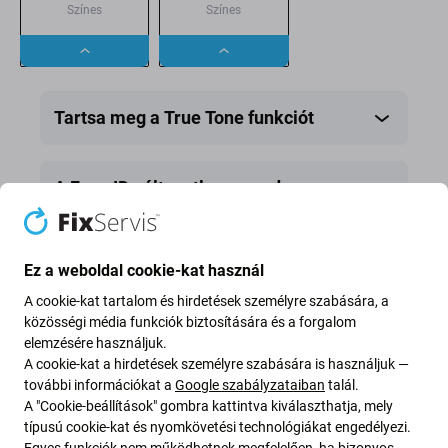
Színes
Színes
Dropdown
Dropdown
button
button
Tartsa meg a True Tone funkciót
A Face ID változatlan marad
Értesítés
Ez a weboldal cookie-kat használ
A cookie-kat tartalom és hirdetések személyre szabására, a
közösségi média funkciók biztosítására és a forgalom
elemzésére használjuk.
A cookie-kat a hirdetések személyre szabására is használjuk —
további információkat a
Google szabályzataiban
talál.
A "Cookie-beállítások" gombra kattintva kiválaszthatja, mely
típusú cookie-kat és nyomkövetési technológiákat engedélyezi.
Egyes funkciók nem működhetnek megfelelően, ha bizonyos