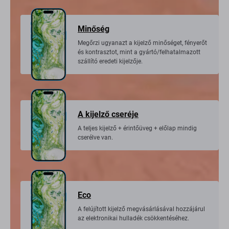
Minőség
Megőrzi ugyanazt a kijelző minőséget, fényerőt
és kontrasztot, mint a gyártó/felhatalmazott
szállító eredeti kijelzője.
A kijelző cseréje
A teljes kijelző + érintőüveg + előlap mindig
cserélve van.
Eco
A felújított kijelző megvásárlásával hozzájárul
az elektronikai hulladék csökkentéséhez.