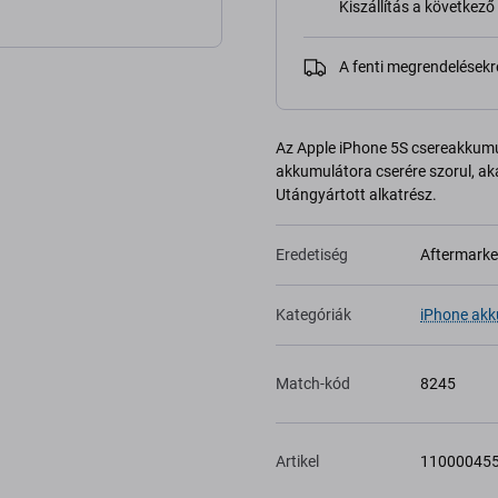
Kiszállítás a következ
A fenti megrendelésekr
Az Apple iPhone 5S csereakkumu
akkumulátora cserére szorul, akár
Utángyártott alkatrész.
Eredetiség
Aftermarke
Kategóriák
iPhone akk
Match-kód
8245
Artikel
11000045