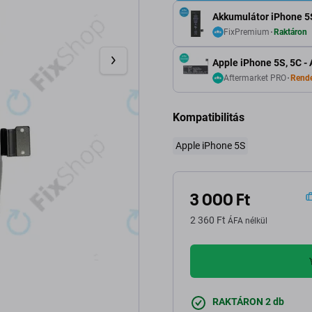
Akkumulátor iPhone 5
FixPremium
Raktáron
Apple iPhone 5S, 5C 
Aftermarket PRO
Rende
Kompatibilitás
Apple iPhone 5S
3 000 Ft
2 360 Ft
ÁFA nélkül
RAKTÁRON 2 db