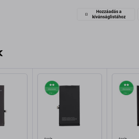
Hozzáadás a
kívánságlistához
k
Apple
Apple