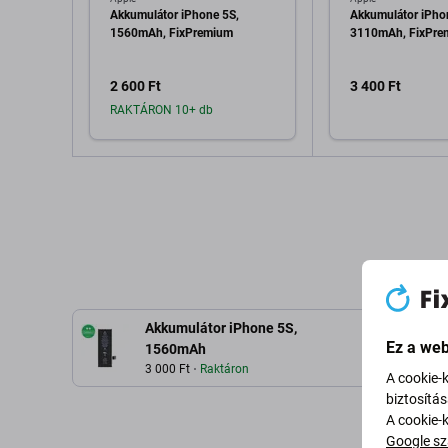
Akkumulátor iPhone 5S,
Akkumulátor iPho
1560mAh, FixPremium
3110mAh, FixPre
2 600 Ft
3 400 Ft
RAKTÁRON 10+ db
Hozzáadás a kosárhoz
Hozzáadás 
Akkumulátor iPhone 5S,
Ez a web
L
1560mAh
3 000 Ft
Raktáron
A cookie-
biztosítá
A cookie-
Google sz