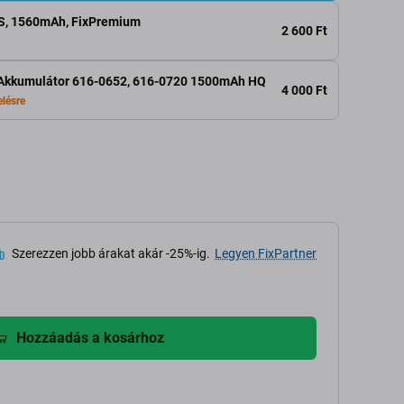
S, 1560mAh, FixPremium
2 600 Ft
- Akkumulátor 616-0652, 616-0720 1500mAh HQ
4 000 Ft
lésre
Szerezzen jobb árakat akár -25%-ig.
Legyen FixPartner
Hozzáadás a kosárhoz