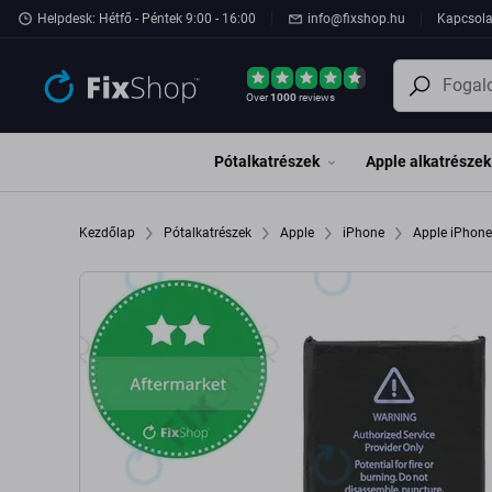
Ugrás az oldal fő részéhez
Helpdesk: Hétfő - Péntek 9:00 - 16:00
info@fixshop.hu
Kapcsola
Over
1000
reviews
Pótalkatrészek
Apple alkatrészek
Kezdőlap
Pótalkatrészek
Apple
iPhone
Apple iPhon