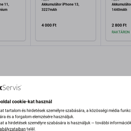
ne 11,
Akkumulátor iPhone 13,
Akkumulátor
mium
3227mAh
1440mAh
4 000 Ft
2 800 Ft
RAKTÁRON 
a kosárhoz
Hozzáadás a kosárhoz
Hozzáa
oldal cookie-kat használ
eírás és specifikáció
Minőség
Szállítás és visszaküldés
V
kat tartalom és hirdetések személyre szabására, a közösségi média funkc
sára és a forgalom elemzésére használjuk.
kat a hirdetések személyre szabására is használjuk — további információ
abályzataiban
talál.