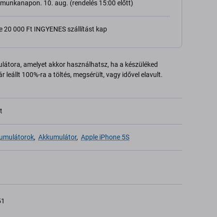
ő munkanapon. 10. aug. (rendelés 15:00 előtt)
e 20 000 Ft INGYENES szállítást kap
látora, amelyet akkor használhatsz, ha a készüléked
 leállt 100%-ra a töltés, megsérült, vagy idővel elavult.
t
umulátorok
,
Akkumulátor
,
Apple iPhone 5S
51