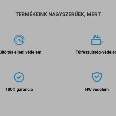
TERMÉKEINK NAGYSZERŰEK, MERT
últöltés elleni védelem
Túlfeszültség-védel
100% garancia
HW védelem