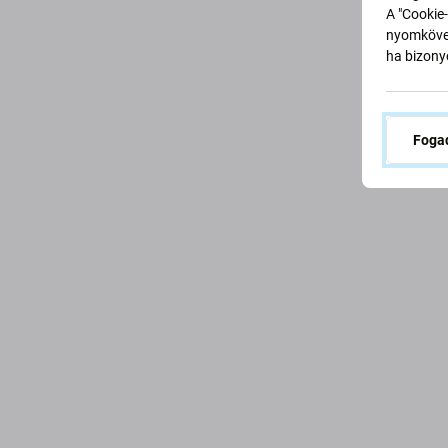
A "Cookie-
nyomkövet
ha bizonyo
Fogad