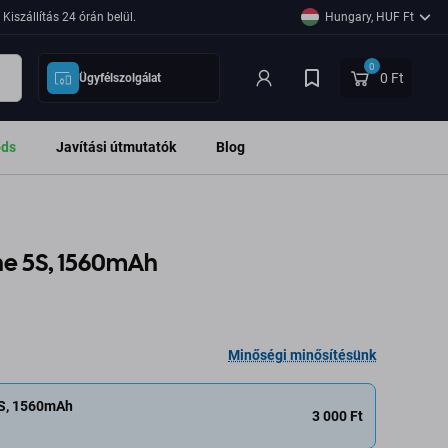
Kiszállítás 24 órán belül.
Hungary, HUF Ft
0
0 Ft
Ügyfélszolgálat
ods
Javítási útmutatók
Blog
ne 5S, 1560mAh
Minőségi minősítésünk
5S, 1560mAh
3 000 Ft