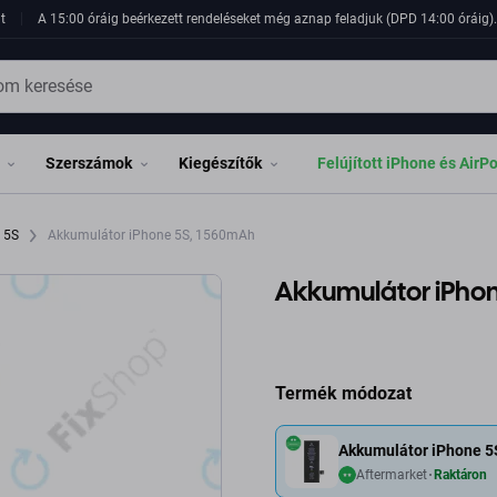
t
A 15:00 óráig beérkezett rendeléseket még aznap feladjuk (DPD 14:00 óráig). 
Szerszámok
Kiegészítők
Felújított iPhone és AirP
e 5S
Akkumulátor iPhone 5S, 1560mAh
Akkumulátor iPho
Termék módozat
Akkumulátor iPhone 
Aftermarket
Raktáron