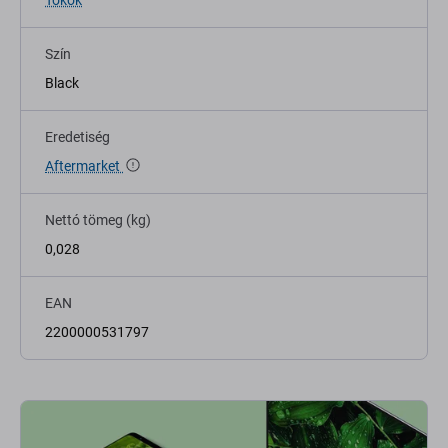
Tokok
Szín
Black
Eredetiség
Aftermarket
Nettó tömeg (kg)
0,028
EAN
2200000531797