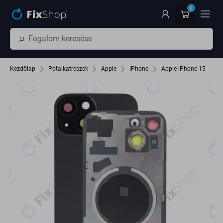
Ugrás az oldal fő részéhez
0
Kezdőlap
Pótalkatrészek
Apple
iPhone
Apple iPhone 15