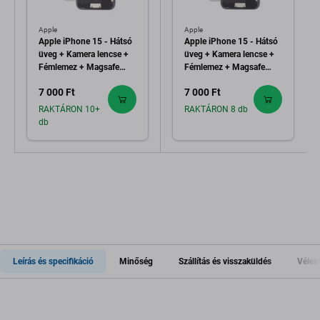
Apple
Apple
Apple iPhone 15 - Hátsó
Apple iPhone 15 - Hátsó
üveg + Kamera lencse +
üveg + Kamera lencse +
Fémlemez + Magsafe
Fémlemez + Magsafe
mágnes (Blue)
mágnes (Green)
7 000 Ft
7 000 Ft
RAKTÁRON 10+
RAKTÁRON 8 db
db
Leírás és specifikáció
Minőség
Szállítás és visszaküldés
Vélem