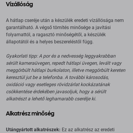
Vízállóság
A hátlap cseréje után a készülék eredeti vízállósága nem
garantálható. A végső tömítés minősége a javítási
folyamattól, a ragasztó minőségétől, a készülék
állapotától és a helyes beszereléstől függ.
Gyakorlati tipp: A por és a nedvesség leggyakrabban
sérült kameraüvegen, repedt hátlapi üvegen, levált vagy
meggörbült hátlapi burkolaton, illetve meggörbült kereten
keresztül jut be a telefonba. A további károsodás,
oxidáció vagy esetleges rövidzárlat kockázatának
csökkentése érdekében javasoljuk, hogy a sérült
alkatrészt a lehető leghamarabb cserélje ki.
Alkatrész minőség
Utángyártott alkatrészek:
Ez az alkatrész az eredeti