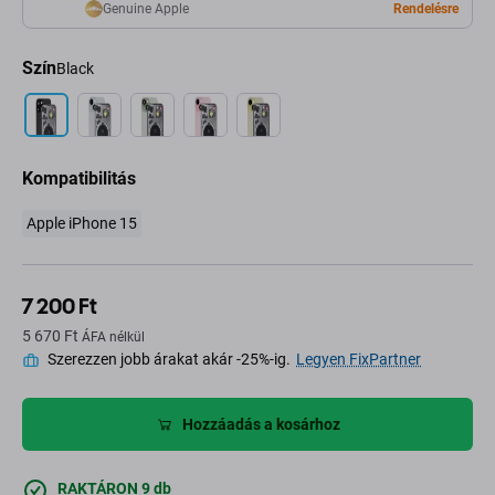
Genuine Apple
Rendelésre
Szín
Black
Kompatibilitás
Apple iPhone 15
7 200 Ft
5 670 Ft
ÁFA nélkül
Szerezzen jobb árakat akár -25%-ig.
Legyen FixPartner
Hozzáadás a kosárhoz
RAKTÁRON 9 db