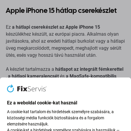
Apple iPhone 15 hátlap cserekészlet
Ez
a hátlapi cserekészlet
az Apple iPhone 15
készülékhez készült, az európai piacra. Alkalmas olyan
javításokra, ahol az eredeti hátlapi burkolat vagy a hátlapi
üveg megkarcolódott, megrepedt, meghajlott vagy sérült
ütés, esés vagy hosszú távú használat után.
A készlet tartalmazza a
hátlapot az integrált fémkerettel
,
a hátlapi kameralencsét
és
a MagSafe-kompatibilis
mágneses gyűrűt
. Segít helyreállítani a készülék külső
szerkezetét, a kameralencse területét és a MagSafe-
kompatibilis tartozékokkal használt mágneses igazítást.
Ez a weboldal cookie-kat használ
Ez a
fekete
változat alkalmas arra, hogy illeszkedjen a
A cookie-kat tartalom és hirdetések személyre szabására, a
kompatibilis eszköz eredeti megjelenéséhez.
közösségi média funkciók biztosítására és a forgalom
elemzésére használjuk.
A cookie-kat a hirdetések személyre szabására is használjuk —