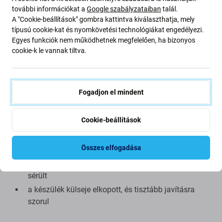
A készlet tartalmazza
további információkat a
Google szabályzataiban
talál.
A "Cookie-beállítások" gombra kattintva kiválaszthatja, mely
hátsó ház integrált fémkerettel / fémlemezzel
típusú cookie-kat és nyomkövetési technológiákat engedélyezi.
Egyes funkciók nem működhetnek megfelelően, ha bizonyos
hátsó kamera lencséje
cookie-k le vannak tiltva.
MagSafe-fel kompatibilis mágneses gyűrű
Mikor kell ezt az alkatrészt kicserélni
Fogadjon el mindent
az eredeti hátsó ház vagy a hátlapi üveg karcos
Cookie-beállítások
vagy repedt
a hátsó ház meghajlott, levált vagy megsérült esés
Összes elfogadása
után
a kamera lencséje repedt, törött vagy vizuálisan
sérült
a készülék külseje elkopott, és tisztább javításra
szorul