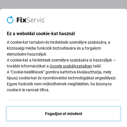
Leírás és specifikáció
Minőség
Szállítás és visszaküldés
Vélem
Ez a weboldal cookie-kat használ
A cookie-kat tartalom és hirdetések személyre szabására, a
Ragasztó az LCD-kijelző alatt a
közösségi média funkciók biztosítására és a forgalom
elemzésére használjuk.
következőhöz: Apple iPhone 14 Pro
A cookie-kat a hirdetések személyre szabására is használjuk —
további információkat a
Google szabályzataiban
talál.
A "Cookie-beállítások" gombra kattintva kiválaszthatja, mely
Ha szétszedte Apple iPhone 14 Pro eszközét, és
új
típusú cookie-kat és nyomkövetési technológiákat engedélyezi.
ragasztóra
van szüksége, akkor erre az alkatrészre van
Egyes funkciók nem működhetnek megfelelően, ha bizonyos
szüksége ahhoz, hogy eszköze ismét működőképes
cookie-k le vannak tiltva.
legyen.
Alkatrészek minősége
Fogadjon el mindent
Minőség: Utángyártott
- Az Aftermarket néven értékesített