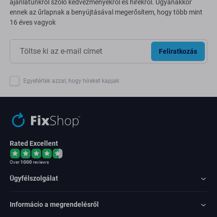
ajánlatunkról szóló kedvezményekről és hírekről. Ugyanakkor
ennek az űrlapnak a benyújtásával megerősítem, hogy több mint
16 éves vagyok
Feliratkozás
Egyetértek azzal, hogy híreket kapjak
Rated Excellent
Over
1000
reviews
Ügyfélszolgálat
Informácio a megrendelésről