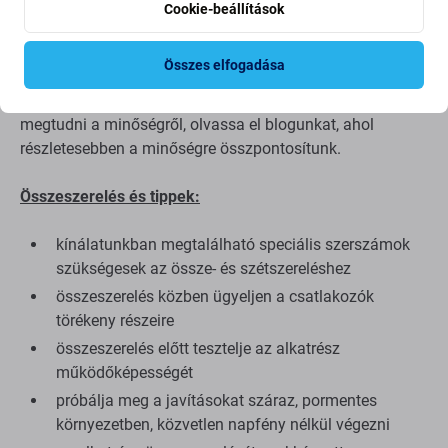
alkatrész ugyanazon szabványok, specifikációk és
Cookie-beállítások
anyagok szerint készül, mint az eredeti. Ez az eredeti
másolata, és az utángyártott alkatrész (ritka esetekben)
Összes elfogadása
minimális eltéréseket mutathat a funkcionalitásban, a
minőségben vagy a megjelenésben. Ha többet szeretne
megtudni a minőségről, olvassa el blogunkat, ahol
részletesebben a minőségre összpontosítunk.
Összeszerelés és tippek:
kínálatunkban megtalálható speciális szerszámok
szükségesek az össze- és szétszereléshez
összeszerelés közben ügyeljen a csatlakozók
törékeny részeire
összeszerelés előtt tesztelje az alkatrész
működőképességét
próbálja meg a javításokat száraz, pormentes
környezetben, közvetlen napfény nélkül végezni