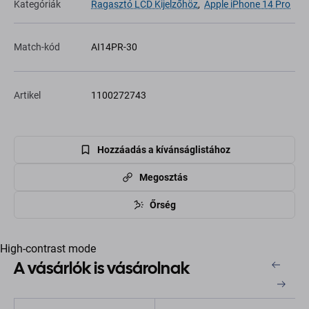
Kategóriák
Ragasztó LCD Kijelzőhöz
,
Apple iPhone 14 Pro
Match-kód
AI14PR-30
Artikel
1100272743
Hozzáadás a kívánságlistához
Megosztás
Őrség
High-contrast mode
A vásárlók is vásárolnak