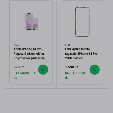
Apple
2UUL
Apple iPhone 14 Pro -
LCD kijelző tömítő
Ragasztó Akkumulátor
ragasztó, iPhone 14 Pro,
Rögzítéshez (Adhesive)
2UUL SA14P
990 Ft
1 590 Ft
RAKTÁRON 10+
RAKTÁRON 10+
db
db