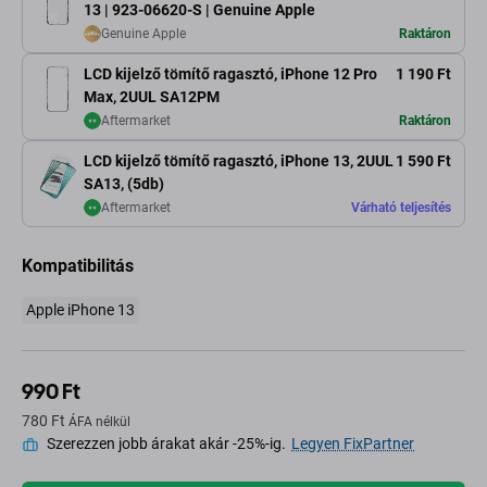
13 | 923-06620-S | Genuine Apple
Genuine Apple
Raktáron
LCD kijelző tömítő ragasztó, iPhone 12 Pro
1 190 Ft
Max, 2UUL SA12PM
Aftermarket
Raktáron
LCD kijelző tömítő ragasztó, iPhone 13, 2UUL
1 590 Ft
SA13, (5db)
Aftermarket
Várható teljesítés
Kompatibilitás
Apple iPhone 13
990 Ft
780 Ft
ÁFA nélkül
Szerezzen jobb árakat akár -25%-ig.
Legyen FixPartner