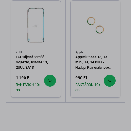
2UUL
Apple
LCD kijelző tömítő
Apple iPhone 13, 13
ragasztó, iPhone 13,
Mini, 14, 14 Plus -
2UUL SA13
Hátlapi Kameralencse
Ragasztó (Adhesive) -
1 190 Ft
990 Ft
2db
RAKTÁRON 10+
RAKTÁRON 10+
db
db