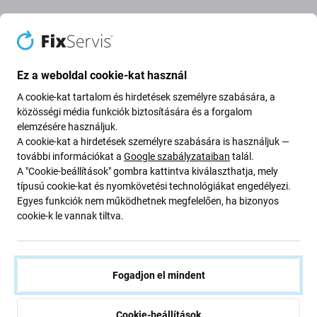
Leírás és specifikáció
Minőség
Szállítás és visszaküldés
Vélem
Ez a weboldal cookie-kat használ
A cookie-kat tartalom és hirdetések személyre szabására, a
közösségi média funkciók biztosítására és a forgalom
Ragasztó az LCD-kijelző alatt a
elemzésére használjuk.
következőhöz: Apple iPhone 13
A cookie-kat a hirdetések személyre szabására is használjuk —
további információkat a
Google szabályzataiban
talál.
A "Cookie-beállítások" gombra kattintva kiválaszthatja, mely
Ha szétszedte Apple iPhone 13 eszközét, és
új ragasztóra
típusú cookie-kat és nyomkövetési technológiákat engedélyezi.
van szüksége, akkor erre az alkatrészre van szüksége
Egyes funkciók nem működhetnek megfelelően, ha bizonyos
cookie-k le vannak tiltva.
ahhoz, hogy eszköze ismét működőképes legyen.
Alkatrészek minősége
Fogadjon el mindent
Minőség: Utángyártott
- Az Aftermarket néven értékesített
alkatrész ugyanazon szabványok, specifikációk és
Cookie-beállítások