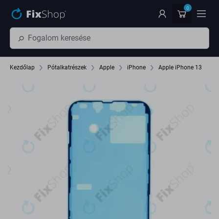
Ugrás az oldal fő részéhez
0
Kezdőlap
Pótalkatrészek
Apple
iPhone
Apple iPhone 13