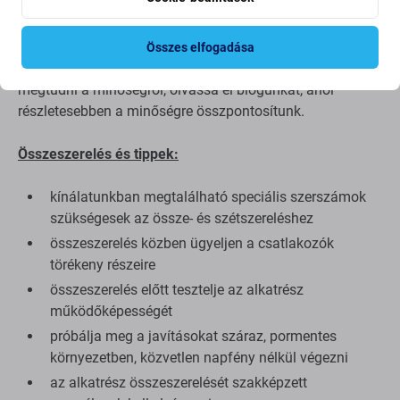
anyagok szerint készül, mint az eredeti. Ez az eredeti
másolata, és az utángyártott alkatrész (ritka esetekben)
minimális eltéréseket mutathat a funkcionalitásban, a
Összes elfogadása
minőségben vagy a megjelenésben. Ha többet szeretne
megtudni a minőségről, olvassa el blogunkat, ahol
részletesebben a minőségre összpontosítunk.
Összeszerelés és tippek:
kínálatunkban megtalálható speciális szerszámok
szükségesek az össze- és szétszereléshez
összeszerelés közben ügyeljen a csatlakozók
törékeny részeire
összeszerelés előtt tesztelje az alkatrész
működőképességét
próbálja meg a javításokat száraz, pormentes
környezetben, közvetlen napfény nélkül végezni
az alkatrész összeszerelését szakképzett