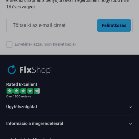
ennek az űrlapnak a benyújtásával megerősítem, hogy több mint
16 éves vagyok
Feliratkozás
Egyetértek azzal, hogy híreket kapjak
Rated Excellent
Over
1000
reviews
Ügyfélszolgálat
Informácio a megrendelésről