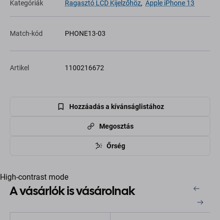
Kategóriák
Ragasztó LCD Kijelzőhöz
,
Apple iPhone 13
Match-kód
PHONE13-03
Artikel
1100216672
Hozzáadás a kívánságlistához
Megosztás
Őrség
High-contrast mode
A vásárlók is vásárolnak