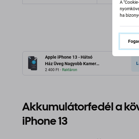
A "Cookie-
nyomkövet
Hozzáadás a kosárhoz
Hozzáadás 
ha bizonyo
Fogad
Apple iPhone 13 - Hátsó
L
Ház Üveg Nagyobb Kamera
Nyílással (Midnight)
2 400 Ft
Raktáron
Akkumulátorfedél a kö
iPhone 13