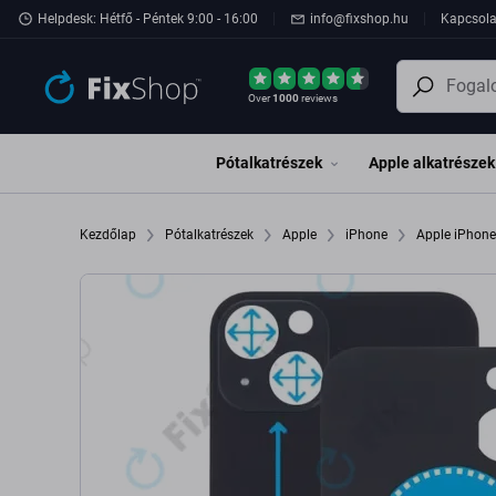
Ugrás az oldal fő részéhez
Helpdesk: Hétfő - Péntek 9:00 - 16:00
info@fixshop.hu
Kapcsola
Over
1000
reviews
Pótalkatrészek
Apple alkatrészek
Kezdőlap
Pótalkatrészek
Apple
iPhone
Apple iPhon