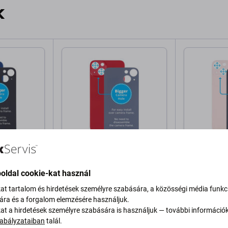
k
Apple
Apple
 Hátsó Ház
Apple iPhone 13 - Hátsó Ház
Apple iPhon
mera
Üveg Nagyobb Kamera
Üveg Nagyo
oldal cookie-kat használ
Nyílással (Red)
Nyílással (P
kat tartalom és hirdetések személyre szabására, a közösségi média funkc
2 800 Ft
2 800 Ft
sára és a forgalom elemzésére használjuk.
kat a hirdetések személyre szabására is használjuk — további információ
b
RAKTÁRON 9 db
RAKTÁRON 
abályzataiban
talál.