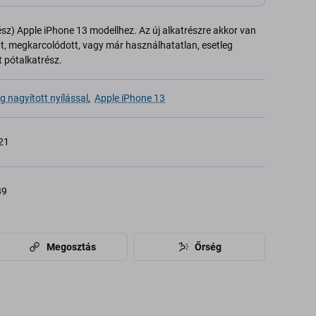
sz) Apple iPhone 13 modellhez. Az új alkatrészre akkor van
t, megkarcolódott, vagy már használhatatlan, esetleg
t pótalkatrész.
g nagyított nyílással
,
Apple iPhone 13
21
89
Megosztás
Őrség