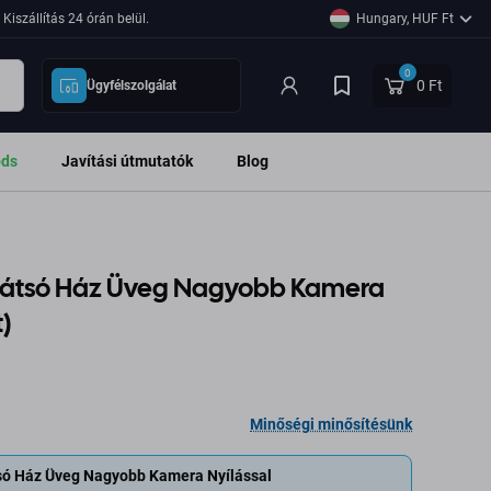
Kiszállítás 24 órán belül.
Hungary, HUF Ft
0
0 Ft
Ügyfélszolgálat
ods
Javítási útmutatók
Blog
 Hátsó Ház Üveg Nagyobb Kamera
)
Minőségi minősítésünk
tsó Ház Üveg Nagyobb Kamera Nyílással