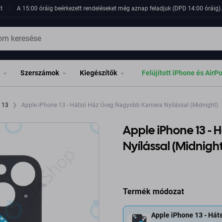
t
A 15:00 óráig beérkezett rendeléseket még aznap feladjuk (DPD 14:00 óráig). 
Szerszámok
Kiegészítők
Felújított iPhone és AirP
e 13
Apple iPhone 13 - Hátsó Ház Üveg Nagyobb Kamera Nyílással (Midnight)
Apple iPhone 13 -
Nyílással (Midnight
Termék módozat
Apple iPhone 13 - Há