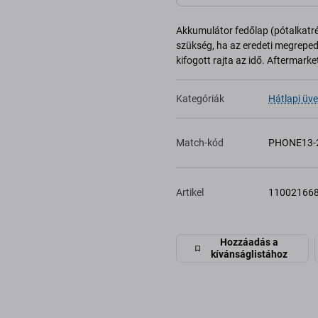
Akkumulátor fedőlap (pótalkatré
szükség, ha az eredeti megreped
kifogott rajta az idő. Aftermarke
Kategóriák
Hátlapi üve
Match-kód
PHONE13-
Artikel
11002166
Hozzáadás a
kívánságlistához