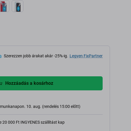
Szerezzen jobb árakat akár -25%-ig.
Legyen FixPartner
Hozzáadás a kosárhoz
ő munkanapon. 10. aug. (rendelés 15:00 előtt)
e 20 000 Ft INGYENES szállítást kap