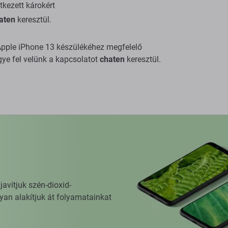
tkezett károkért
aten
keresztül.
a Apple iPhone 13 készülékéhez megfelelő
gye fel velünk a kapcsolatot
chaten
keresztül.
vítjuk szén-dioxid-
yan alakítjuk át folyamatainkat