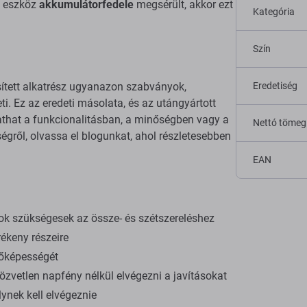
3 eszköz
akkumulátorfedele
megsérült, akkor ezt
Kategória
Szín
sített alkatrész ugyanazon szabványok,
Eredetiség
ti. Ez az eredeti másolata, és az utángyártott
tathat a funkcionalitásban, a minőségben vagy a
Nettó tömeg
gről, olvassa el blogunkat, ahol részletesebben
EAN
ok szükségesek az össze- és szétszereléshez
ékeny részeire
dőképességét
zvetlen napfény nélkül elvégezni a javításokat
ynek kell elvégeznie