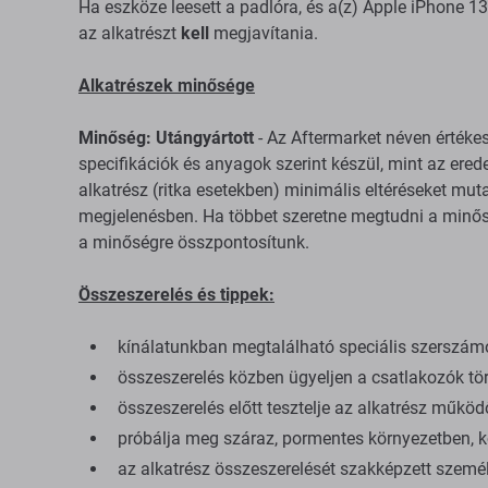
Ha eszköze leesett a padlóra, és a(z) Apple iPhone 1
az alkatrészt
kell
megjavítania.
Alkatrészek minősége
Minőség: Utángyártott
- Az Aftermarket néven értéke
specifikációk és anyagok szerint készül, mint az erede
alkatrész (ritka esetekben) minimális eltéréseket mu
megjelenésben. Ha többet szeretne megtudni a minősé
a minőségre összpontosítunk.
Összeszerelés és tippek:
kínálatunkban megtalálható speciális szerszám
összeszerelés közben ügyeljen a csatlakozók tör
összeszerelés előtt tesztelje az alkatrész műkö
próbálja meg száraz, pormentes környezetben, kö
az alkatrész összeszerelését szakképzett személ