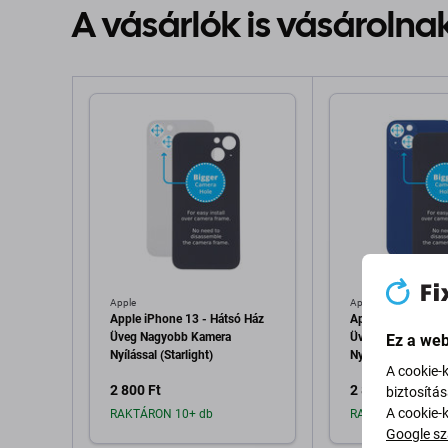
A vásárlók is vásárolna
Apple
Apple
Apple iPhone 13 - Hátsó Ház
Apple iPhone 13 -
Üveg Nagyobb Kamera
Üveg Nagyobb Ka
Ez a web
Nyílással (Starlight)
Nyílással (Blue)
A cookie-
2 800 Ft
2 800 Ft
biztosítá
A cookie-
RAKTÁRON 10+ db
RAKTÁRON 10+ d
Google sz