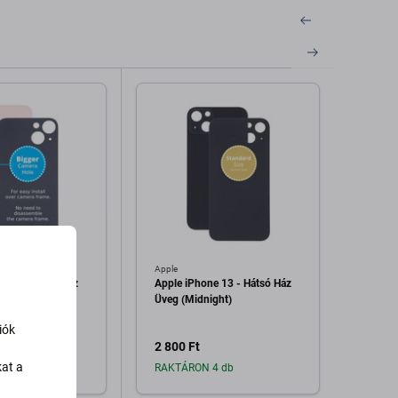
Apple
Apple
e 13 - Hátsó Ház
Apple iPhone 13 - Hátsó Ház
Apple 
bb Kamera
Üveg (Midnight)
üveg (
ink)
iók
2 800 Ft
2 800
kat a
7 db
RAKTÁRON 4 db
Raktá