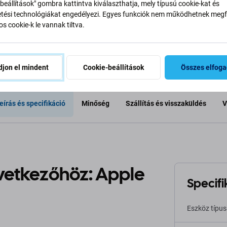
beállítások" gombra kattintva kiválaszthatja, mely típusú cookie-kat és
ési technológiákat engedélyezi. Egyes funkciók nem működhetnek megfe
a kosárhoz
Hozzáadás a kosárhoz
Hozzáa
s cookie-k le vannak tiltva.
jon el mindent
Cookie-beállítások
Összes elfog
eírás és specifikáció
Minőség
Szállítás és visszaküldés
V
vetkezőhöz: Apple
Specifi
Eszköz típu