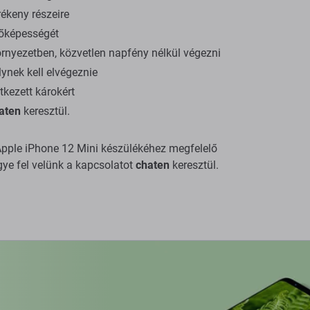
ékeny részeire
dőképességét
örnyezetben, közvetlen napfény nélkül végezni
ynek kell elvégeznie
tkezett károkért
aten
keresztül.
a Apple iPhone 12 Mini készülékéhez megfelelő
gye fel velünk a kapcsolatot
chaten
keresztül.