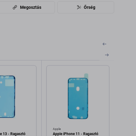
Megosztás
Őrség
Apple
Apple
e 13 - Ragasztó
Apple iPhone 11 - Ragasztó
Apple