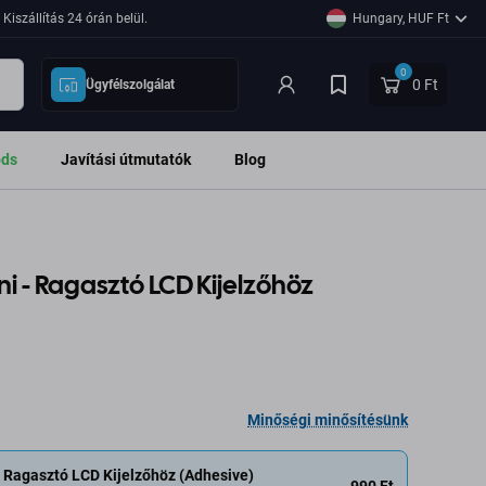
Kiszállítás 24 órán belül.
Hungary, HUF Ft
0
0 Ft
Ügyfélszolgálat
ods
Javítási útmutatók
Blog
ni - Ragasztó LCD Kijelzőhöz
Minőségi minősítésünk
- Ragasztó LCD Kijelzőhöz (Adhesive)
990 Ft