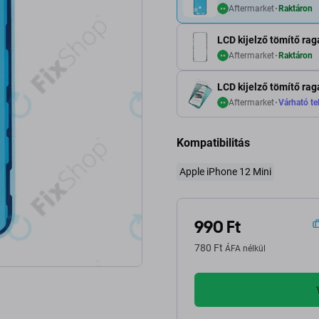
Aftermarket
Raktáron
LCD kijelző tömítő ra
Aftermarket
Raktáron
LCD kijelző tömítő ra
Aftermarket
Várható tel
Kompatibilitás
Apple iPhone 12 Mini
990 Ft
780 Ft
ÁFA nélkül