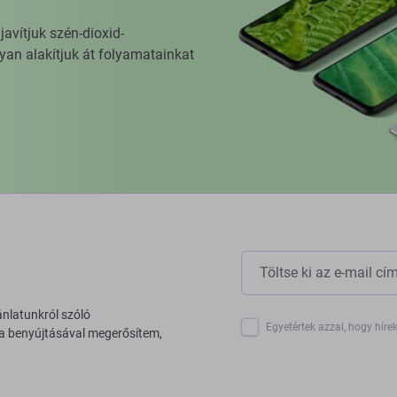
vítjuk szén-dioxid-
yan alakítjuk át folyamatainkat
ánlatunkról szóló
Egyetértek azzal, hogy híre
 a benyújtásával megerősítem,