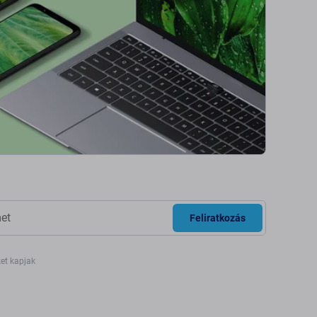
Feliratkozás
ket kapjak