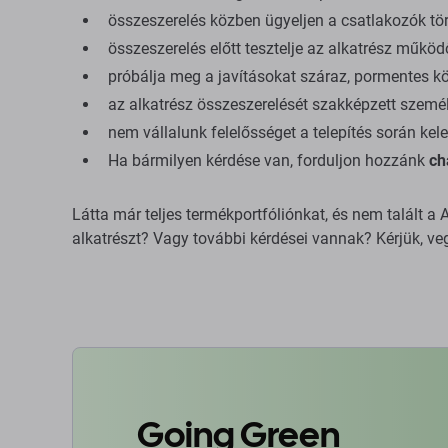
összeszerelés közben ügyeljen a csatlakozók tör
összeszerelés előtt tesztelje az alkatrész műkö
próbálja meg a javításokat száraz, pormentes k
az alkatrész összeszerelését szakképzett személ
nem vállalunk felelősséget a telepítés során kele
Ha bármilyen kérdése van, forduljon hozzánk
ch
Látta már teljes termékportfóliónkat, és nem talált 
alkatrészt? Vagy további kérdései vannak? Kérjük, ve
Going Green