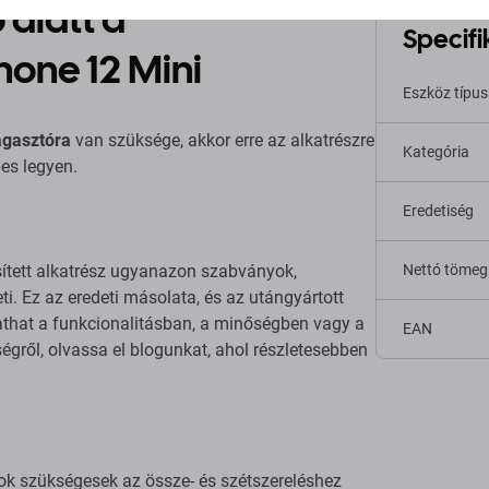
 alatt a
Specifi
hone 12 Mini
Eszköz típu
agasztóra
van szüksége, akkor erre az alkatrészre
Kategória
es legyen.
Eredetiség
sített alkatrész ugyanazon szabványok,
Nettó tömeg
ti. Ez az eredeti másolata, és az utángyártott
tathat a funkcionalitásban, a minőségben vagy a
EAN
gről, olvassa el blogunkat, ahol részletesebben
ok szükségesek az össze- és szétszereléshez