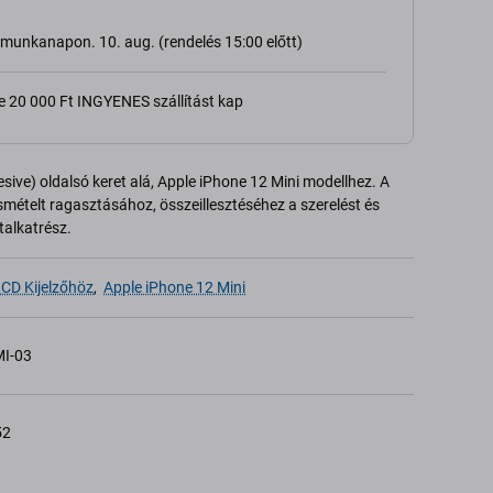
ő munkanapon. 10. aug. (rendelés 15:00 előtt)
e 20 000 Ft INGYENES szállítást kap
sive) oldalsó keret alá, Apple iPhone 12 Mini modellhez. A
ismételt ragasztásához, összeillesztéséhez a szerelést és
talkatrész.
CD Kijelzőhöz
,
Apple iPhone 12 Mini
I-03
52