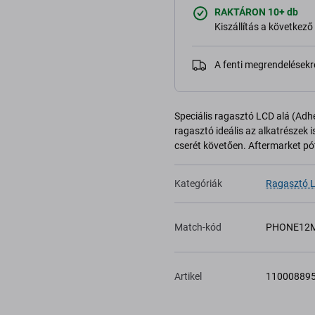
RAKTÁRON 10+ db
Kiszállítás a következ
A fenti megrendelésekr
Speciális ragasztó LCD alá (Adhe
ragasztó ideális az alkatrészek 
cserét követően. Aftermarket pó
Kategóriák
Ragasztó L
Match-kód
PHONE12M
Artikel
11000889