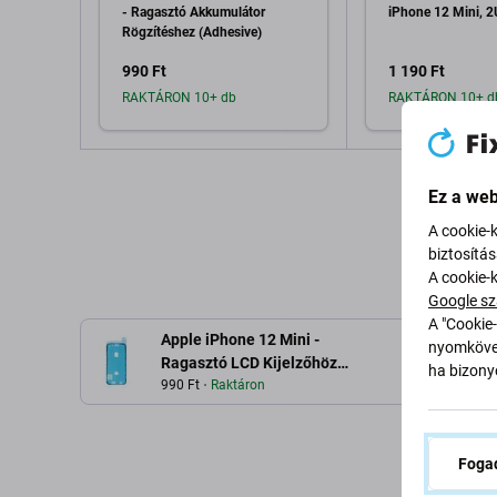
- Ragasztó Akkumulátor
iPhone 12 Mini,
Rögzítéshez (Adhesive)
990 Ft
1 190 Ft
RAKTÁRON 10+ db
RAKTÁRON 10+ d
Hozzáadás a kosárhoz
Hozzáadás 
Ez a web
A cookie-
biztosítá
A cookie-
Google sz
A "Cookie-
Apple iPhone 12 Mini -
nyomkövet
Le
Ragasztó LCD Kijelzőhöz
ha bizonyo
(Adhesive)
990 Ft
Raktáron
Fogad