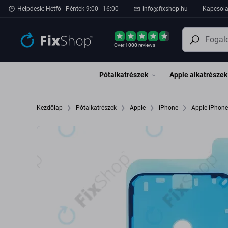
Ugrás az oldal fő részéhez
Helpdesk: Hétfő - Péntek 9:00 - 16:00
info@fixshop.hu
Kapcsola
Over
1000
reviews
Pótalkatrészek
Apple alkatrészek
Kezdőlap
Pótalkatrészek
Apple
iPhone
Apple iPhone