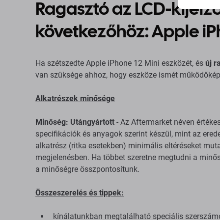
Ragasztó az LCD-kijelző
következőhöz: Apple iP
Ha szétszedte Apple iPhone 12 Mini eszközét, és
új r
van szüksége ahhoz, hogy eszköze ismét működőkép
Alkatrészek minősége
Minőség: Utángyártott
- Az Aftermarket néven értéke
specifikációk és anyagok szerint készül, mint az erede
alkatrész (ritka esetekben) minimális eltéréseket mu
megjelenésben. Ha többet szeretne megtudni a minősé
a minőségre összpontosítunk.
Összeszerelés és tippek:
kínálatunkban megtalálható speciális szerszám