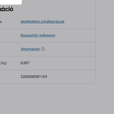
káció
sa
Mobiltelefon pótalkatrészek
Ragasztók (Adhesive)
Aftermarket
 (kg)
0,007
2200000381163