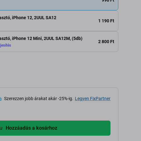
gasztó, iPhone 12, 2UUL SA12
1 190 Ft
gasztó, iPhone 12 Mini, 2UUL SA12M, (5db)
2 800 Ft
jesítés
Szerezzen jobb árakat akár -25%-ig.
Legyen FixPartner
Hozzáadás a kosárhoz