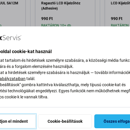
 2UUL SA12M
Ragasztó LCD Kijelzőhöz
LCD Kijelző
(Adhesive)
990 Ft
990 Ft
b
RAKTÁRON 10+ db
RAKTÁRON 
a kosárhoz
Hozzáadás a kosárhoz
Hozzáa
oldal cookie-kat használ
kat tartalom és hirdetések személyre szabására, a közösségi média funkc
sára és a forgalom elemzésére használjuk.
kat a hirdetések személyre szabására is használjuk — további információ
abályzataiban
talál.
beállítások" gombra kattintva kiválaszthatja, mely típusú cookie-kat és
ési technológiákat engedélyezi. Egyes funkciók nem működhetnek megfe
írás és specifikáció
Minőség
Szállítás és visszaküldés
V
s cookie-k le vannak tiltva.
jon el mindent
Cookie-beállítások
Összes elfog