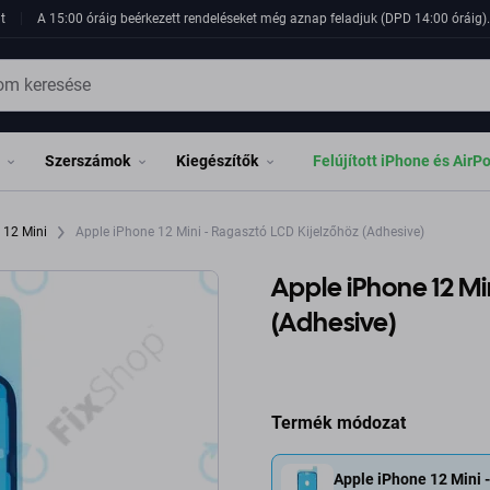
t
A 15:00 óráig beérkezett rendeléseket még aznap feladjuk (DPD 14:00 óráig). 
Szerszámok
Kiegészítők
Felújított iPhone és AirP
 12 Mini
Apple iPhone 12 Mini - Ragasztó LCD Kijelzőhöz (Adhesive)
Apple iPhone 12 Mi
(Adhesive)
Termék módozat
Apple iPhone 12 Mini 