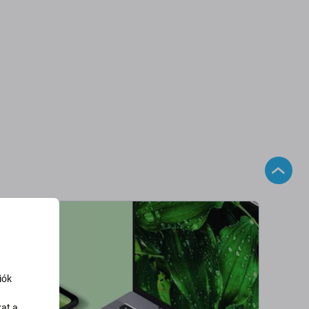
iók
kat a