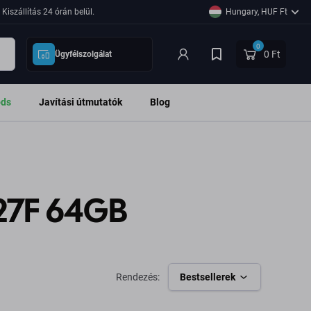
Kiszállítás 24 órán belül.
Hungary, HUF Ft
0
0 Ft
Ügyfélszolgálat
ods
Javítási útmutatók
Blog
27F 64GB
Rendezés:
Bestsellerek