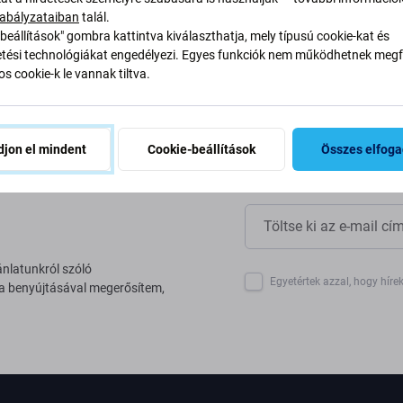
yan alakítjuk át folyamatainkat
abályzataiban
talál.
beállítások" gombra kattintva kiválaszthatja, mely típusú cookie-kat és
ési technológiákat engedélyezi. Egyes funkciók nem működhetnek megfe
s cookie-k le vannak tiltva.
jon el mindent
Cookie-beállítások
Összes elfog
ánlatunkról szóló
Egyetértek azzal, hogy híre
 a benyújtásával megerősítem,