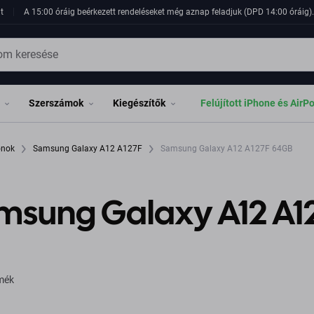
t
A 15:00 óráig beérkezett rendeléseket még aznap feladjuk (DPD 14:00 óráig). 
Szerszámok
Kiegészítők
Felújított iPhone és AirP
fonok
Samsung Galaxy A12 A127F
Samsung Galaxy A12 A127F 64GB
msung Galaxy A12 A1
rmék