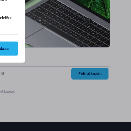
lelően,
adása
Feliratkozás
ket kapjak