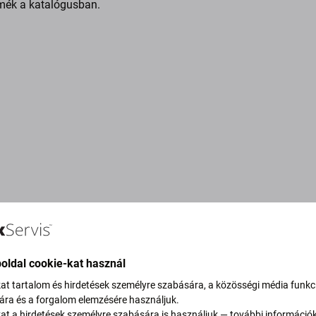
mék a katalógusban.
oldal cookie-kat használ
kat tartalom és hirdetések személyre szabására, a közösségi média funkc
sára és a forgalom elemzésére használjuk.
vítjuk szén-dioxid-
kat a hirdetések személyre szabására is használjuk — további információ