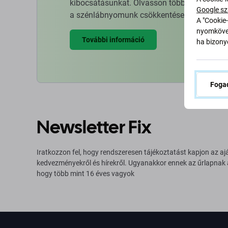
kibocsátásunkat. Olvasson többet arról, hog
Google sz
a szénlábnyomunk csökkentése érdekében.
A "Cookie-
nyomkövet
További információ
ha bizonyo
Fogad
Newsletter Fix
Iratkozzon fel, hogy rendszeresen tájékoztatást kapjon az aj
kedvezményekről és hírekről. Ugyanakkor ennek az űrlapnak
hogy több mint 16 éves vagyok