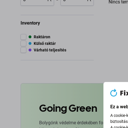
Nincs ter
Inventory
Raktáron
Külső raktár
Várható teljesítés
Going Green
Ez a web
A cookie-
biztosítá
Bolygónk védelme érdekében folyamatosan ja
A cookie-