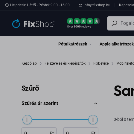
Ugrás az oldal fő részéhez
Helpdesk: Hétfő - Péntek 9:00 - 16:00
info@fixshop.hu
Kapcsola
Over
1000
reviews
Pótalkatrészek
Apple alkatrészek
Kezdőlap
Felszerelés és kiegészítők
FixDevice
Mobiltele
Sa
Szűrő
Szűrés ár szerint
0-ból 0 te
-
Ft
Ft