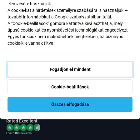
elemzésére használjuk.
Newsletter Fix
A cookie-kat a hirdetések személyre szabására is használjuk —
további információkat a
Google szabályzataiban
talál.
Iratkozzon fel, hogy rendszeresen tájékoztatást kapjon az
A "Cookie-beállítások" gombra kattintva kiválaszthatja, mely
ajánlatunkról szóló kedvezményekről és hírekről. Ugyanakkor
típusú cookie-kat és nyomkövetési technológiákat engedélyezi.
ennek az űrlapnak a benyújtásával megerősítem, hogy több mint
Egyes funkciók nem működhetnek megfelelően, ha bizonyos
16 éves vagyok
cookie-k le vannak tiltva.
Feliratkozás
Fogadjon el mindent
Egyetértek azzal, hogy híreket kapjak
Cookie-beállítások
Összes elfogadása
Rated Excellent
Over
1000
reviews