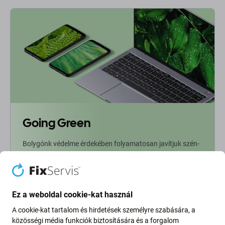
Going Green
Bolygónk védelme érdekében folyamatosan javítjuk szén-
dioxid-kibocsátásunkat. Olvasson többet arról, hogyan
alakítjuk át folyamatainkat a szénlábnyomunk
csökkentése érdekében.
Ez a weboldal cookie-kat használ
További információ
A cookie-kat tartalom és hirdetések személyre szabására, a
közösségi média funkciók biztosítására és a forgalom