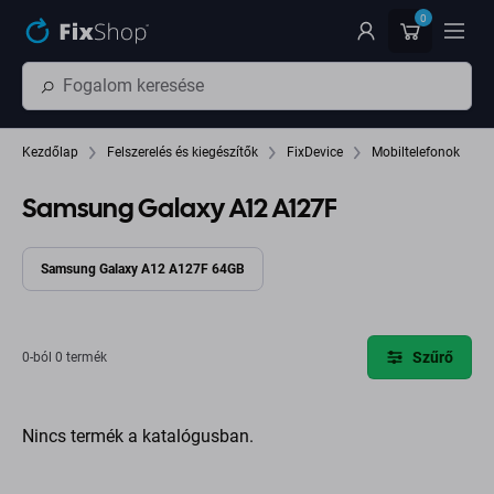
Ugrás az oldal fő részéhez
0
Kezdőlap
Felszerelés és kiegészítők
FixDevice
Mobiltelefonok
Samsung Galaxy A12 A127F
Samsung Galaxy A12 A127F 64GB
Szűrő
0-ból 0 termék
Nincs termék a katalógusban.