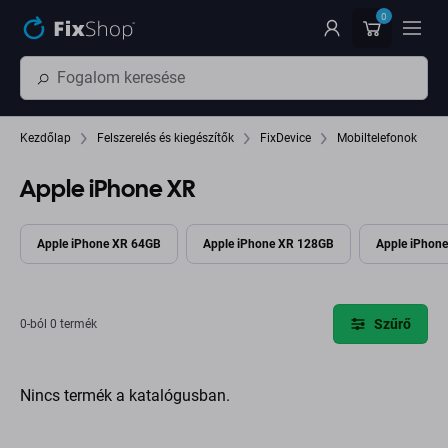
Ugrás az oldal fő részéhez
0
Kezdőlap
Felszerelés és kiegészítők
FixDevice
Mobiltelefonok
Apple iPhone XR
Apple iPhone XR 64GB
Apple iPhone XR 128GB
Apple iPhon
Szűrő
0-ból 0 termék
Nincs termék a katalógusban.