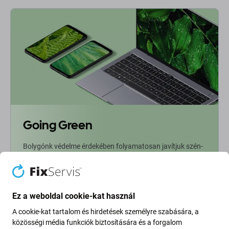
Going Green
Bolygónk védelme érdekében folyamatosan javítjuk szén-
dioxid-kibocsátásunkat. Olvasson többet arról, hogyan
alakítjuk át folyamatainkat a szénlábnyomunk
csökkentése érdekében.
Ez a weboldal cookie-kat használ
További információ
A cookie-kat tartalom és hirdetések személyre szabására, a
közösségi média funkciók biztosítására és a forgalom