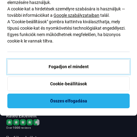
elemzésére használjuk.
Newsletter Fix
A cookie-kat a hirdetések személyre szabására is használjuk —
további információkat a
Google szabályzataiban
talál.
Iratkozzon fel, hogy rendszeresen tájékoztatást kapjon az
A "Cookie-beállítások" gombra kattintva kiválaszthatja, mely
ajánlatunkról szóló kedvezményekről és hírekről. Ugyanakkor
típusú cookie-kat és nyomkövetési technológiákat engedélyezi.
ennek az űrlapnak a benyújtásával megerősítem, hogy több mint
Egyes funkciók nem működhetnek megfelelően, ha bizonyos
16 éves vagyok
cookie-k le vannak tiltva.
Feliratkozás
Fogadjon el mindent
Egyetértek azzal, hogy híreket kapjak
Cookie-beállítások
Összes elfogadása
Rated Excellent
Over
1000
reviews