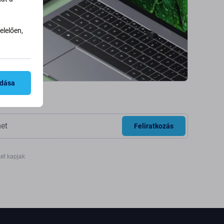
lelően,
adása
Feliratkozás
ket kapjak