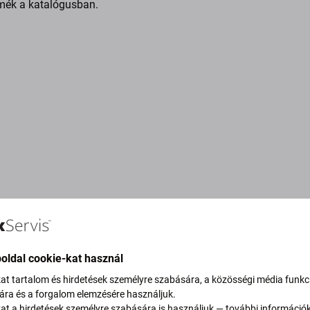
mék a katalógusban.
oldal cookie-kat használ
kat tartalom és hirdetések személyre szabására, a közösségi média funkc
sára és a forgalom elemzésére használjuk.
vítjuk szén-dioxid-
kat a hirdetések személyre szabására is használjuk — további információ