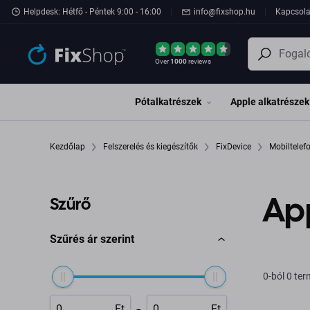
Ugrás az oldal fő részéhez
Helpdesk: Hétfő - Péntek 9:00 - 16:00
info@fixshop.hu
Kapcsola
Over
1000
reviews
Pótalkatrészek
Apple alkatrészek
Kezdőlap
Felszerelés és kiegészítők
FixDevice
Mobiltele
Ap
Szűrő
Szűrés ár szerint
0-ból 0 te
-
Ft
Ft