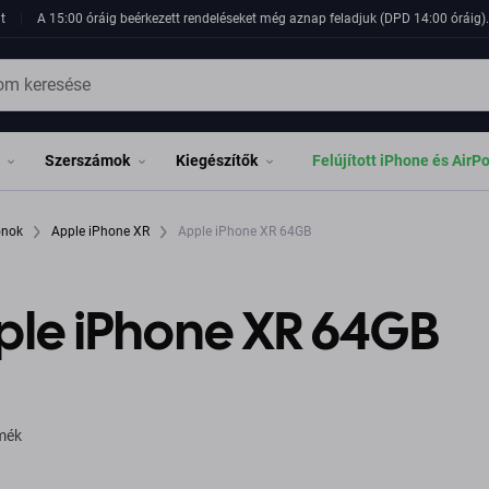
t
A 15:00 óráig beérkezett rendeléseket még aznap feladjuk (DPD 14:00 óráig). 
Szerszámok
Kiegészítők
Felújított iPhone és AirP
fonok
Apple iPhone XR
Apple iPhone XR 64GB
ple iPhone XR 64GB
rmék