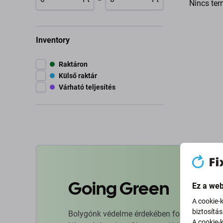
Nincs ter
Inventory
Raktáron
Külső raktár
Várható teljesítés
Going Green
Ez a web
A cookie-
biztosítá
Bolygónk védelme érdekében folyamatosan ja
A cookie-