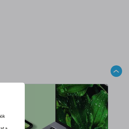
iók
kat a