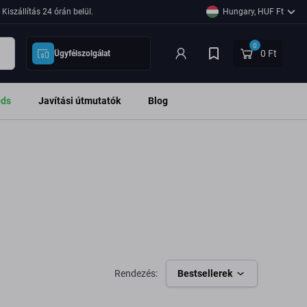
Kiszállítás 24 órán belül.
Hungary, HUF Ft
0
0 Ft
Ügyfélszolgálat
ods
Javítási útmutatók
Blog
Rendezés:
Bestsellerek