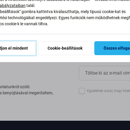
yan alakítjuk át folyamatainkat
abályzataiban
talál.
beállítások" gombra kattintva kiválaszthatja, mely típusú cookie-kat és
ési technológiákat engedélyezi. Egyes funkciók nem működhetnek megfe
s cookie-k le vannak tiltva.
jon el mindent
Cookie-beállítások
Összes elfog
ánlatunkról szóló
Egyetértek azzal, hogy híre
 a benyújtásával megerősítem,