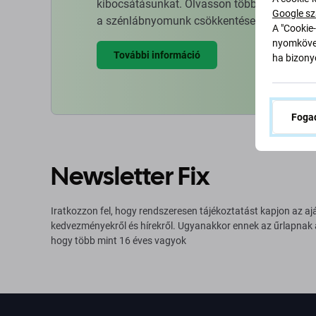
kibocsátásunkat. Olvasson többet arról, hog
Google sz
a szénlábnyomunk csökkentése érdekében.
A "Cookie-
nyomkövet
További információ
ha bizonyo
Fogad
Newsletter Fix
Iratkozzon fel, hogy rendszeresen tájékoztatást kapjon az aj
kedvezményekről és hírekről. Ugyanakkor ennek az űrlapnak
hogy több mint 16 éves vagyok