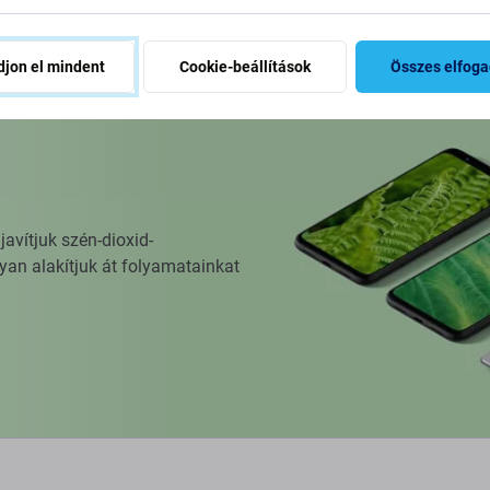
jon el mindent
Cookie-beállítások
Összes elfog
vítjuk szén-dioxid-
yan alakítjuk át folyamatainkat