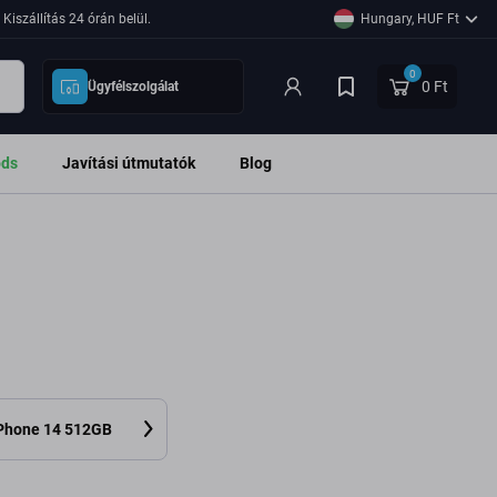
Kiszállítás 24 órán belül.
Hungary, HUF Ft
0
0 Ft
Ügyfélszolgálat
ods
Javítási útmutatók
Blog
iPhone 14 512GB