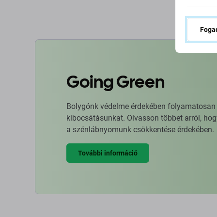
Fogad
Going Green
Bolygónk védelme érdekében folyamatosan ja
kibocsátásunkat. Olvasson többet arról, hog
a szénlábnyomunk csökkentése érdekében.
További információ