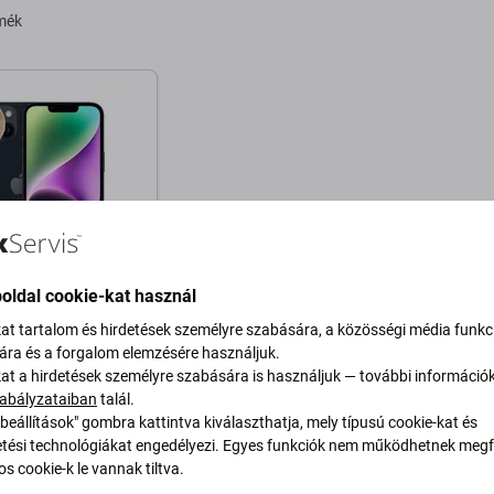
rmék
oldal cookie-kat használ
Phone 14
kat tartalom és hirdetések személyre szabására, a közösségi média funkc
sára és a forgalom elemzésére használjuk.
128GB
kat a hirdetések személyre szabására is használjuk — további információ
 Ft
abályzataiban
talál.
beállítások" gombra kattintva kiválaszthatja, mely típusú cookie-kat és
RON 1 db
ési technológiákat engedélyezi. Egyes funkciók nem működhetnek megfe
s cookie-k le vannak tiltva.
osárba