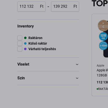
TOP
-
Ft
Ft
Inventory
Raktáron
Külső raktár
Várható teljesítés
Viselet
Apple
Apple i
128GB C
Szín
112 130
RAKTÁ
K