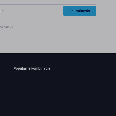
Feliratkozás
ket kapjak
Populárne kombinácie