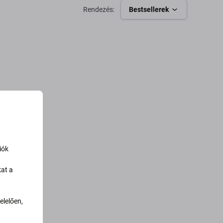
Rendezés:
Bestsellerek
iók
kat a
lelően,