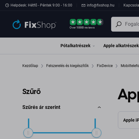
Ugrás az oldal fő részéhez
Helpdesk: Hétfő - Péntek 9:00 - 16:00
info@fixshop.hu
Kapcsola
Over
1000
reviews
Pótalkatrészek
Apple alkatrészek
Kezdőlap
Felszerelés és kiegészítők
FixDevice
Mobiltele
App
Szűrő
Szűrés ár szerint
Apple i