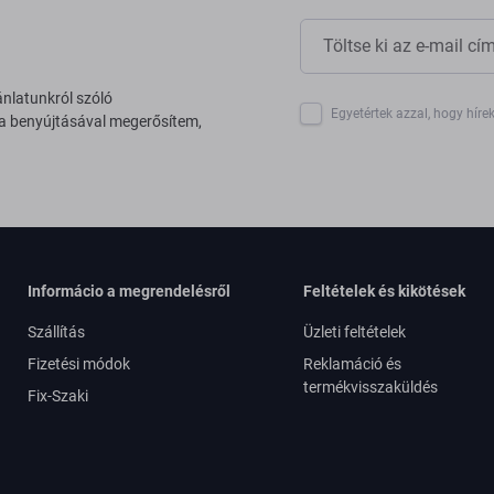
ánlatunkról szóló
Egyetértek azzal, hogy híre
 a benyújtásával megerősítem,
Informácio a megrendelésről
Feltételek és kikötések
Szállítás
Üzleti feltételek
Fizetési módok
Reklamáció és
termékvisszaküldés
Fix-Szaki