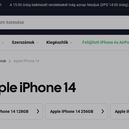
t
A 15:00 óráig beérkezett rendeléseket még aznap feladjuk (DPD 14:00 óráig). 
Szerszámok
Kiegészítők
Felújított iPhone és AirP
fonok
Apple iPhone 14
le iPhone 14
Phone 14 128GB
Apple iPhone 14 256GB
Apple 