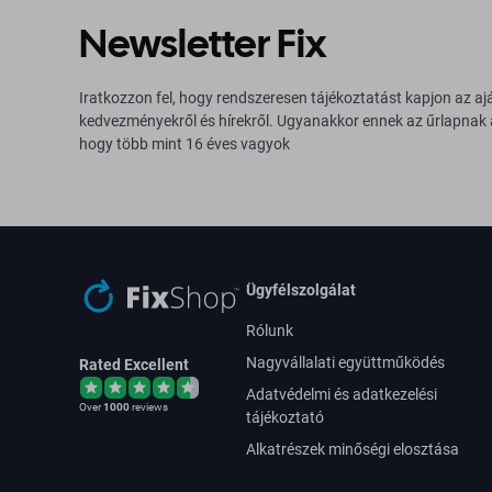
Newsletter Fix
Iratkozzon fel, hogy rendszeresen tájékoztatást kapjon az aj
kedvezményekről és hírekről. Ugyanakkor ennek az űrlapnak
hogy több mint 16 éves vagyok
Ügyfélszolgálat
Rólunk
Nagyvállalati együttműködés
Rated Excellent
Adatvédelmi és adatkezelési
Over
1000
reviews
tájékoztató
Alkatrészek minőségi elosztása