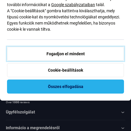
további információkat a
Google szabályzataiban
talál.
ajánlatunkról szóló kedvezményekről és hírekről. Ugyanakkor
A "Cookie-beállítások" gombra kattintva kiválaszthatja, mely
ennek az űrlapnak a benyújtásával megerősítem, hogy több mint
típusú cookie-kat és nyomkövetési technológiákat engedélyezi.
16 éves vagyok
Egyes funkciók nem működhetnek megfelelően, ha bizonyos
cookie-k le vannak tiltva.
Feliratkozás
Egyetértek azzal, hogy híreket kapjak
Fogadjon el mindent
Cookie-beállítások
Összes elfogadása
Rated Excellent
Over
1000
reviews
Ügyfélszolgálat
Informácio a megrendelésről