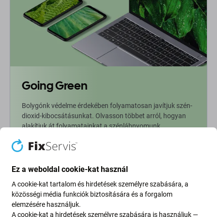
Going Green
Bolygónk védelme érdekében folyamatosan javítjuk szén-
dioxid-kibocsátásunkat. Olvasson többet arról, hogyan
alakítjuk át folyamatainkat a szénlábnyomunk
csökkentése érdekében.
További információ
Ez a weboldal cookie-kat használ
A cookie-kat tartalom és hirdetések személyre szabására, a
Newsletter Fix
közösségi média funkciók biztosítására és a forgalom
elemzésére használjuk.
A cookie-kat a hirdetések személyre szabására is használjuk —
Iratkozzon fel, hogy rendszeresen tájékoztatást kapjon az