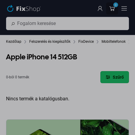
Ugrás az oldal fő részéhez
0
Kezdőlap
Felszerelés és kiegészítők
FixDevice
Mobiltelefonok
Apple iPhone 14 512GB
Szűrő
0-ból 0 termék
Nincs termék a katalógusban.