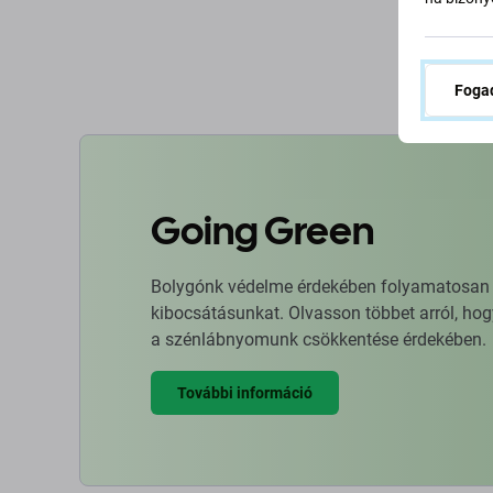
K
Fogad
Going Green
Bolygónk védelme érdekében folyamatosan ja
kibocsátásunkat. Olvasson többet arról, hog
a szénlábnyomunk csökkentése érdekében.
További információ