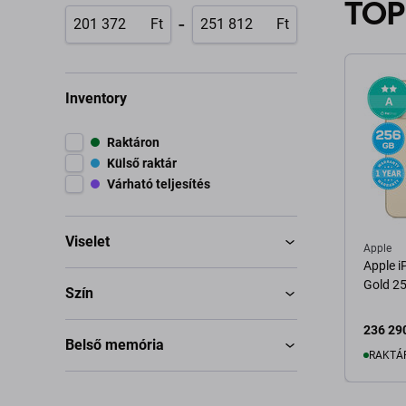
TOP
-
Ft
Ft
Inventory
Raktáron
Külső raktár
Várható teljesítés
Viselet
Apple
Apple 
Gold 25
Szín
236 290
Belső memória
RAKTÁ