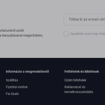
ánlatunkról szóló
Egyetértek azzal, hogy híre
 a benyújtásával megerősítem,
Informácio a megrendelésről
Feltételek és kikötések
Szállítás
Üzleti feltételek
Fizetési módok
Reklamáció és
termékvisszaküldés
Fix-Szaki