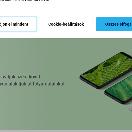
osárba
jon el mindent
Cookie-beállítások
Összes elfog
vítjuk szén-dioxid-
yan alakítjuk át folyamatainkat