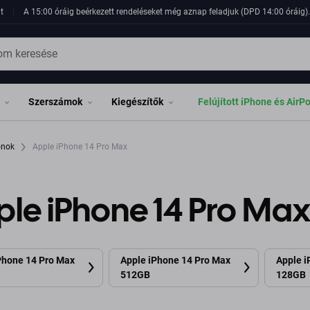
t
A 15:00 óráig beérkezett rendeléseket még aznap feladjuk (DPD 14:00 óráig). 
Szerszámok
Kiegészítők
Felújított iPhone és AirP
fonok
Apple iPhone 14 Pro Max
le iPhone 14 Pro Ma
Phone 14 Pro Max
Apple iPhone 14 Pro Max
Apple i
512GB
128GB