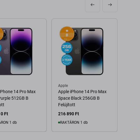
Apple
Apple
iPhone 14 Pro Max
Apple iPhone 14 Pro Max
Apple
Purple 512GB B
Space Black 256GB B
Deep 
ott
Felújított
Felújí
0 Ft
216 890 Ft
201 3
RON 1 db
RAKTÁRON 1 db