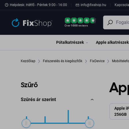
Ugrás az oldal fő részéhez
Helpdesk: Hétfő - Péntek 9:00 - 16:00
info@fixshop.hu
Kapcsola
Over
1000
reviews
Pótalkatrészek
Apple alkatrészek
Kezdőlap
Felszerelés és kiegészítők
FixDevice
Mobiltele
App
Szűrő
Szűrés ár szerint
Apple i
256GB