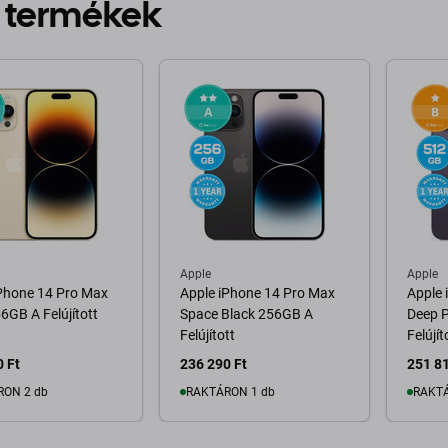
 termékek
Apple
Apple
iPhone 14 Pro Max
Apple iPhone 14 Pro Max
Apple 
6GB A Felújított
Space Black 256GB A
Deep 
Felújított
Felújít
 Ft
236 290 Ft
251 81
RON 2 db
RAKTÁRON 1 db
RAKTÁ