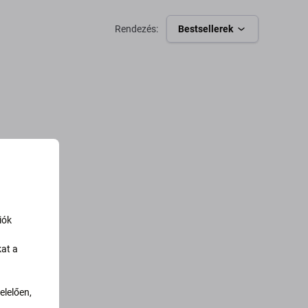
Kosárba
Kosárba
Rendezés:
Bestsellerek
iók
kat a
lelően,