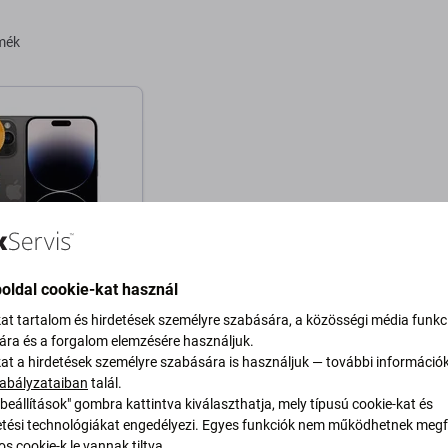
osárba
Kosárba
rmék
oldal cookie-kat használ
kat tartalom és hirdetések személyre szabására, a közösségi média funkc
iPhone 14 Pro Max
sára és a forgalom elemzésére használjuk.
1
kat a hirdetések személyre szabására is használjuk — további információ
+1
256GB
abályzataiban
talál.
 Ft
beállítások" gombra kattintva kiválaszthatja, mely típusú cookie-kat és
ési technológiákat engedélyezi. Egyes funkciók nem működhetnek megfe
RON 1 db
s cookie-k le vannak tiltva.