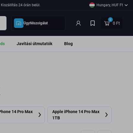
Kiszállítás 24 órán belül.
Hungary, HUF Ft
0
0 Ft
Ügyfélszolgálat
ods
Javítási útmutatók
Blog
x
Phone 14 Pro Max
Apple iPhone 14 Pro Max
1TB