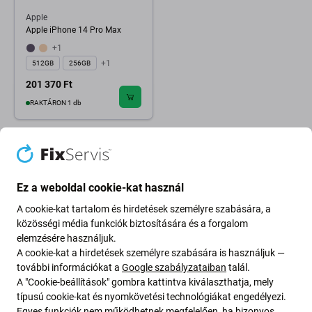
Apple
Apple iPhone 14 Pro Max
+1
+1
512GB
256GB
201 370 Ft
RAKTÁRON 1 db
Ez a weboldal cookie-kat használ
A cookie-kat tartalom és hirdetések személyre szabására, a
közösségi média funkciók biztosítására és a forgalom
elemzésére használjuk.
A cookie-kat a hirdetések személyre szabására is használjuk —
további információkat a
Google szabályzataiban
talál.
A "Cookie-beállítások" gombra kattintva kiválaszthatja, mely
típusú cookie-kat és nyomkövetési technológiákat engedélyezi.
Egyes funkciók nem működhetnek megfelelően, ha bizonyos