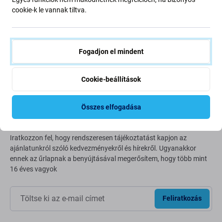
Going Green
cookie-k le vannak tiltva.
Bolygónk védelme érdekében folyamatosan javítjuk szén-
dioxid-kibocsátásunkat. Olvasson többet arról, hogyan
alakítjuk át folyamatainkat a szénlábnyomunk
Fogadjon el mindent
csökkentése érdekében.
További információ
Cookie-beállítások
Összes elfogadása
Newsletter Fix
Iratkozzon fel, hogy rendszeresen tájékoztatást kapjon az
ajánlatunkról szóló kedvezményekről és hírekről. Ugyanakkor
ennek az űrlapnak a benyújtásával megerősítem, hogy több mint
16 éves vagyok
Feliratkozás