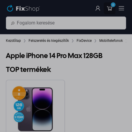
Ugrás az oldal fő részéhez
0
Kezdőlap
Felszerelés és kiegészítők
FixDevice
Mobiltelefonok
Apple iPhone 14 Pro Max 128GB
TOP termékek