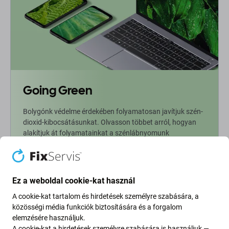
Going Green
Bolygónk védelme érdekében folyamatosan javítjuk szén-
dioxid-kibocsátásunkat. Olvasson többet arról, hogyan
alakítjuk át folyamatainkat a szénlábnyomunk
csökkentése érdekében.
További információ
Ez a weboldal cookie-kat használ
A cookie-kat tartalom és hirdetések személyre szabására, a
Newsletter Fix
közösségi média funkciók biztosítására és a forgalom
elemzésére használjuk.
Iratkozzon fel, hogy rendszeresen tájékoztatást kapjon az
A cookie-kat a hirdetések személyre szabására is használjuk —