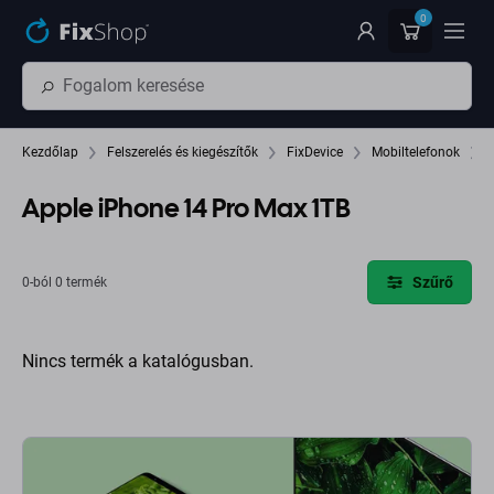
Ugrás az oldal fő részéhez
0
Kezdőlap
Felszerelés és kiegészítők
FixDevice
Mobiltelefonok
Apple iPhone 14 Pro Max 1TB
Szűrő
0-ból 0 termék
Nincs termék a katalógusban.