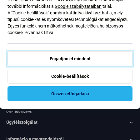
ajánlatunkról szóló kedvezményekről és hírekről. Ugyanakkor
további információkat a
Google szabályzataiban
talál.
ennek az űrlapnak a benyújtásával megerősítem, hogy több mint
A "Cookie-beállítások" gombra kattintva kiválaszthatja, mely
16 éves vagyok
típusú cookie-kat és nyomkövetési technológiákat engedélyezi.
Egyes funkciók nem működhetnek megfelelően, ha bizonyos
cookie-k le vannak tiltva.
Feliratkozás
Egyetértek azzal, hogy híreket kapjak
Fogadjon el mindent
Cookie-beállítások
Összes elfogadása
Rated Excellent
Over
1000
reviews
Ügyfélszolgálat
Informácio a megrendelésről