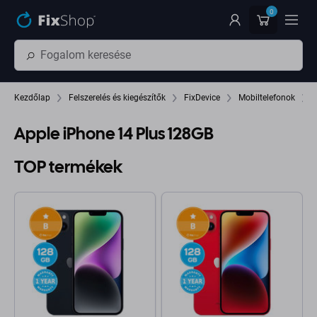
Ugrás az oldal fő részéhez
0
Kezdőlap
Felszerelés és kiegészítők
FixDevice
Mobiltelefonok
Apple iPhone 14 Plus 128GB
TOP termékek