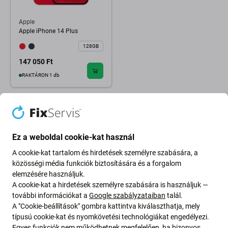
Apple
Apple iPhone 14 Plus
128GB
147 050 Ft
RAKTÁRON 1 db
Ez a weboldal cookie-kat használ
A cookie-kat tartalom és hirdetések személyre szabására, a
közösségi média funkciók biztosítására és a forgalom
elemzésére használjuk.
A cookie-kat a hirdetések személyre szabására is használjuk —
további információkat a
Google szabályzataiban
talál.
A "Cookie-beállítások" gombra kattintva kiválaszthatja, mely
típusú cookie-kat és nyomkövetési technológiákat engedélyezi.
Egyes funkciók nem működhetnek megfelelően, ha bizonyos