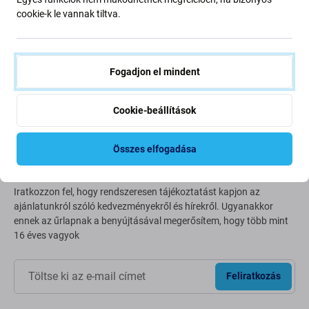
Going Green
cookie-k le vannak tiltva.
Bolygónk védelme érdekében folyamatosan javítjuk szén-
dioxid-kibocsátásunkat. Olvasson többet arról, hogyan
alakítjuk át folyamatainkat a szénlábnyomunk
Fogadjon el mindent
csökkentése érdekében.
További információ
Cookie-beállítások
Összes elfogadása
Newsletter Fix
Iratkozzon fel, hogy rendszeresen tájékoztatást kapjon az
ajánlatunkról szóló kedvezményekről és hírekről. Ugyanakkor
ennek az űrlapnak a benyújtásával megerősítem, hogy több mint
16 éves vagyok
Feliratkozás