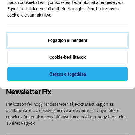
típusú cookie-kat és nyomkövetési technológiákat engedélyezi.
Egyes funkciók nem működhetnek megfelelően, ha bizonyos
cookie-k le vannak tiltva.
Going Green
Bolygónk védelme érdekében folyamatosan javítjuk szén-
Fogadjon el mindent
dioxid-kibocsátásunkat. Olvasson többet arról, hogyan
alakítjuk át folyamatainkat a szénlábnyomunk
csökkentése érdekében.
Cookie-beállítások
További információ
Összes elfogadása
Newsletter Fix
Iratkozzon fel, hogy rendszeresen tájékoztatást kapjon az
ajánlatunkról szóló kedvezményekről és hírekről. Ugyanakkor
ennek az űrlapnak a benyújtásával megerősítem, hogy több mint
16 éves vagyok