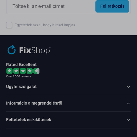
Feliratkozás
Egyetértek azzal, hogy híreket kapjak
Rated Excellent
Over
1000
reviews
Ügyfélszolgálat
Informácio a megrendelésről
Feltételek és kikötések