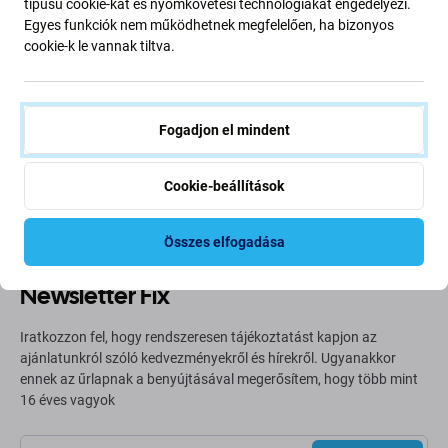
típusú cookie-kat és nyomkövetési technológiákat engedélyezi.
Egyes funkciók nem működhetnek megfelelően, ha bizonyos
cookie-k le vannak tiltva.
Going Green
Bolygónk védelme érdekében folyamatosan javítjuk szén-
dioxid-kibocsátásunkat. Olvasson többet arról, hogyan
Fogadjon el mindent
alakítjuk át folyamatainkat a szénlábnyomunk
csökkentése érdekében.
Cookie-beállítások
További információ
Összes elfogadása
Newsletter Fix
Iratkozzon fel, hogy rendszeresen tájékoztatást kapjon az
ajánlatunkról szóló kedvezményekről és hírekről. Ugyanakkor
ennek az űrlapnak a benyújtásával megerősítem, hogy több mint
16 éves vagyok