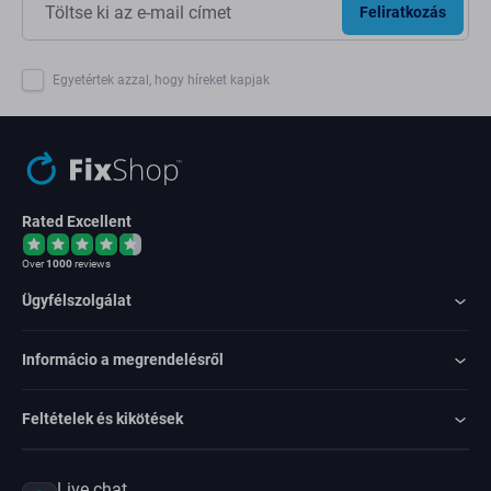
Feliratkozás
Egyetértek azzal, hogy híreket kapjak
Rated Excellent
Over
1000
reviews
Ügyfélszolgálat
Informácio a megrendelésről
Feltételek és kikötések
Live chat