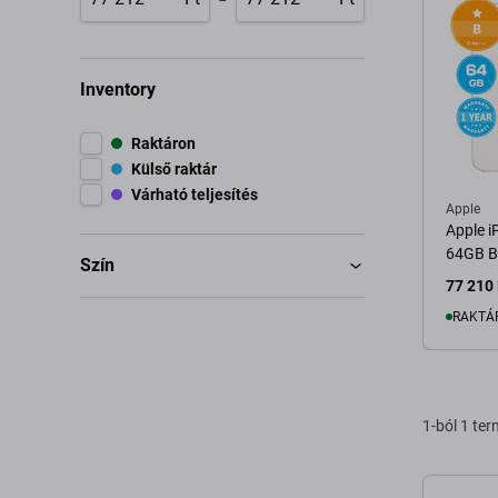
Inventory
Raktáron
Külső raktár
Várható teljesítés
Apple
Apple i
64GB B 
Szín
77 210 
RAKTÁ
K
1-ból 1 te