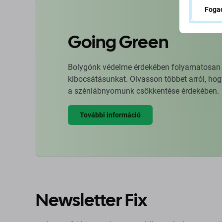
Fogad
Going Green
Bolygónk védelme érdekében folyamatosan ja
kibocsátásunkat. Olvasson többet arról, hog
a szénlábnyomunk csökkentése érdekében.
További információ
Newsletter Fix