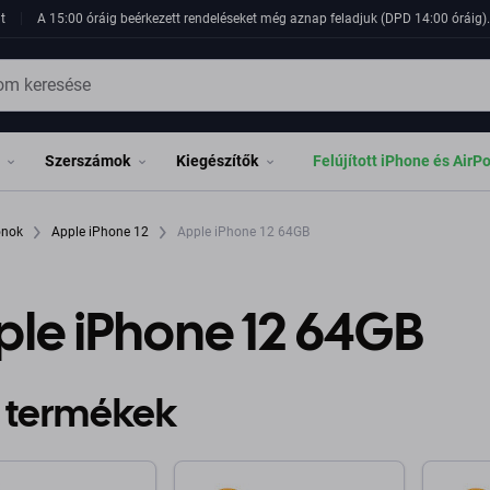
t
A 15:00 óráig beérkezett rendeléseket még aznap feladjuk (DPD 14:00 óráig). 
Szerszámok
Kiegészítők
Felújított iPhone és AirP
fonok
Apple iPhone 12
Apple iPhone 12 64GB
ple iPhone 12 64GB
 termékek