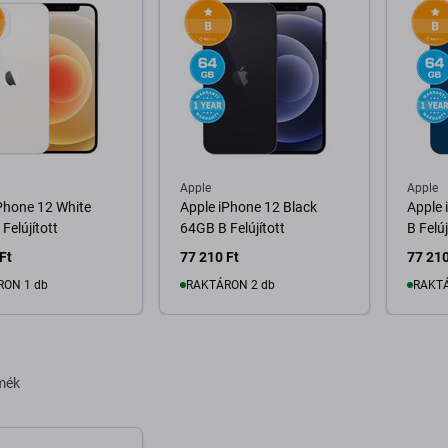
Apple
Apple
Phone 12 White
Apple iPhone 12 Black
Apple 
Felújított
64GB B Felújított
B Felúj
Ft
77 210 Ft
77 210
RON 1 db
RAKTÁRON 2 db
RAKTÁ
osárba
Kosárba
rmék