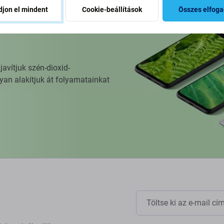
jon el mindent
Cookie-beállítások
Összes elfog
vítjuk szén-dioxid-
yan alakítjuk át folyamatainkat