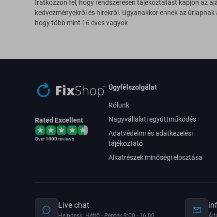
Iratkozzon fel, hogy rendszeresen tájékoztatást kapjon az aj
kedvezményekről és hírekről. Ugyanakkor ennek az űrlapnak
hogy több mint 16 éves vagyok
Ügyfélszolgálat
Rólunk
Nagyvállalati együttműködés
Rated Excellent
Adatvédelmi és adatkezelési
Over
1000
reviews
tájékoztató
Alkatrészek minőségi elosztása
Live chat
in
Helpdesk: Hétfő - Péntek 9:00 - 16:00
Ált