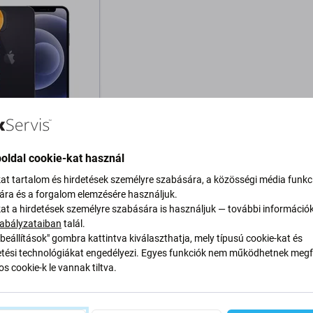
Phone 12
oldal cookie-kat használ
1
128GB
64GB
kat tartalom és hirdetések személyre szabására, a közösségi média funkc
Ft
sára és a forgalom elemzésére használjuk.
kat a hirdetések személyre szabására is használjuk — további információ
RON 2 db
abályzataiban
talál.
beállítások" gombra kattintva kiválaszthatja, mely típusú cookie-kat és
osárba
ési technológiákat engedélyezi. Egyes funkciók nem működhetnek megfe
s cookie-k le vannak tiltva.