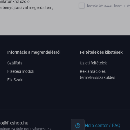
ánlatunkról szóló
Egyetértek azzal, hogy híre
 a benyújtásával megerősítem,
Informácio a megrendelésről
Feltételek és kikötések
Szállítás
Üzleti feltételek
Fizetési módok
Reklamáció és
termékvisszaküldés
Fix-Szaki
fo@fixshop.hu
Help center / FAQ
alában 24 órán belül válaszolunk.