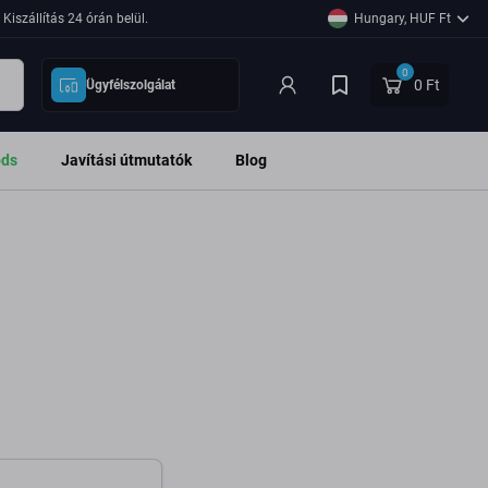
Kiszállítás 24 órán belül.
Hungary, HUF Ft
0
0 Ft
Ügyfélszolgálat
ods
Javítási útmutatók
Blog