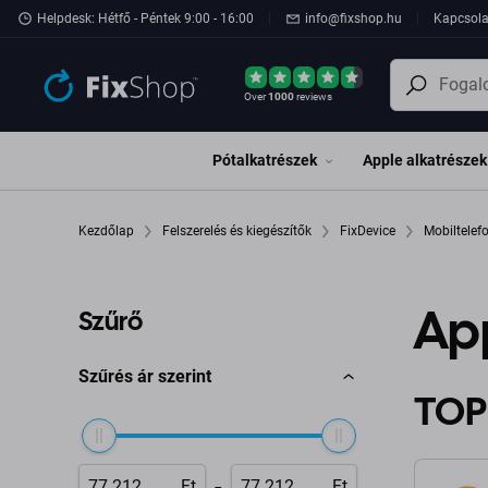
Ugrás az oldal fő részéhez
Helpdesk: Hétfő - Péntek 9:00 - 16:00
info@fixshop.hu
Kapcsola
Over
1000
reviews
Pótalkatrészek
Apple alkatrészek
Kezdőlap
Felszerelés és kiegészítők
FixDevice
Mobiltele
Ap
Szűrő
Szűrés ár szerint
TOP
-
Ft
Ft