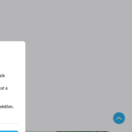
iók
kat a
lelően,