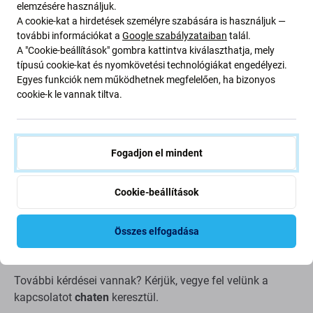
elemzésére használjuk.
Leírás és specifikáció
Szállítás és visszaküldés
Vélemények (1)
A cookie-kat a hirdetések személyre szabására is használjuk —
további információkat a
Google szabályzataiban
talál.
A "Cookie-beállítások" gombra kattintva kiválaszthatja, mely
típusú cookie-kat és nyomkövetési technológiákat engedélyezi.
Egyes funkciók nem működhetnek megfelelően, ha bizonyos
cookie-k le vannak tiltva.
Ultravékony ragasztós vágókártya (10
db)
Fogadjon el mindent
A műanyag kártya javított berendezések kinyitására
szolgál. Minimális vastagságának köszönhetően ideális
Cookie-beállítások
ragasztóval ellátott eszközök kinyitásához is. Az
akkumulátorfedél eltávolítására is használható. A
keskeny szél könnyen illeszkedik az LCD és a keret közötti
Összes elfogadása
résbe, és megkönnyíti a készülék kinyitását.
További kérdései vannak? Kérjük, vegye fel velünk a
kapcsolatot
chaten
keresztül.