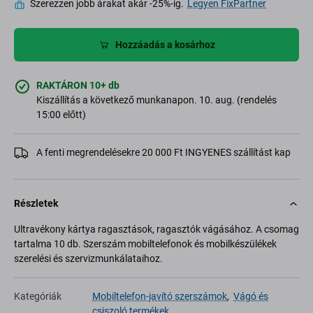
Szerezzen jobb árakat akár -25%-ig.
Legyen FixPartner
Hozzáadás a kosárhoz
RAKTÁRON 10+ db
Kiszállítás a következő munkanapon. 10. aug. (rendelés
15:00 előtt)
A fenti megrendelésekre 20 000 Ft INGYENES szállítást kap
Részletek
Ultravékony kártya ragasztások, ragasztók vágásához. A csomag
tartalma 10 db. Szerszám mobiltelefonok és mobilkészülékek
szerelési és szervizmunkálataihoz.
Kategóriák
Mobiltelefon-javító szerszámok
,
Vágó és
csiszoló termékek