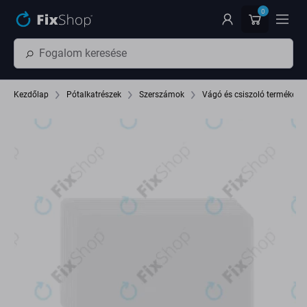
Ugrás az oldal fő részéhez
0
Kezdőlap
Pótalkatrészek
Szerszámok
Vágó és csiszoló termékek