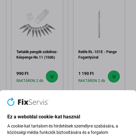
Tartalék pengék szikéhez-
Relife RL-101E - Penge
Késpenge No.11 (10db)
Fogantyúval
990 Ft
1 190 Ft
RAKTÁRON 2 db
RAKTÁRON 2 db
Ez a weboldal cookie-kat használ
A cookie-kat tartalom és hirdetések személyre szabására, a
közösségi média funkciók biztosítására és a forgalom