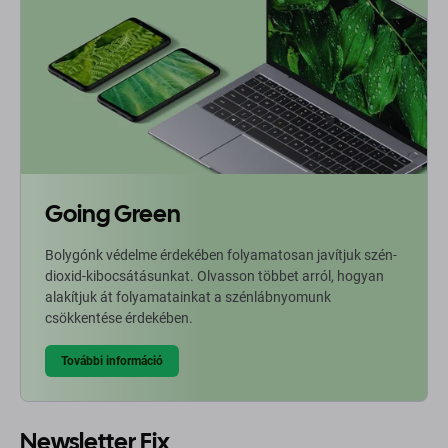
Going Green
Bolygónk védelme érdekében folyamatosan javítjuk szén-
dioxid-kibocsátásunkat. Olvasson többet arról, hogyan
alakítjuk át folyamatainkat a szénlábnyomunk
csökkentése érdekében.
További információ
Newsletter Fix