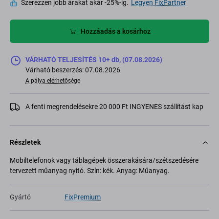
Szerezzen jobb árakat akár -25%-ig.
Legyen FixPartner
Hozzáadás a kosárhoz
VÁRHATÓ TELJESÍTÉS 10+ db, (07.08.2026)
Várható beszerzés: 07.08.2026
A pálya elérhetősége
A fenti megrendelésekre 20 000 Ft INGYENES szállítást kap
Részletek
Mobiltelefonok vagy táblagépek összerakására/szétszedésére
tervezett műanyag nyitó. Szín: kék. Anyag: Műanyag.
Gyártó
FixPremium