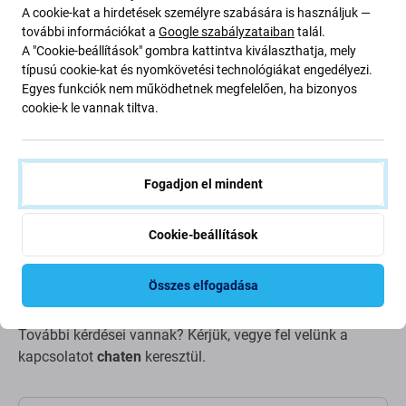
A cookie-kat a hirdetések személyre szabására is használjuk —
további információkat a
Google szabályzataiban
talál.
A "Cookie-beállítások" gombra kattintva kiválaszthatja, mely
Leírás és specifikáció
Szállítás és visszaküldés
Vélemények (7)
típusú cookie-kat és nyomkövetési technológiákat engedélyezi.
Egyes funkciók nem működhetnek megfelelően, ha bizonyos
cookie-k le vannak tiltva.
Műanyag fogó a szétszereléshez
Fogadjon el mindent
típus: telefonok/táblagépek nyitására szolgáló
eszközök
Cookie-beállítások
szín: kék
anyag: műanyag
Összes elfogadása
További kérdései vannak? Kérjük, vegye fel velünk a
kapcsolatot
chaten
keresztül.