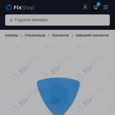
Ugrás az oldal fő részéhez
0
Kezdőlap
Pótalkatrészek
Szerszámok
Szétszerelő szerszámok