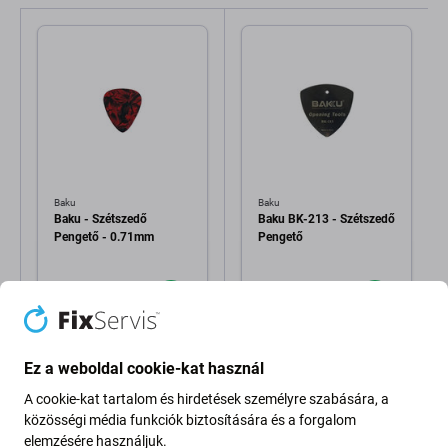
Baku
Baku
Baku - Szétszedő
Baku BK-213 - Szétszedő
Pengető - 0.71mm
Pengető
350 Ft
510 Ft
RAKTÁRON 6 db
RAKTÁRON 4 db
Ez a weboldal cookie-kat használ
A cookie-kat tartalom és hirdetések személyre szabására, a
közösségi média funkciók biztosítására és a forgalom
elemzésére használjuk.