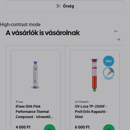
Őrség
High-contrast mode
A vásárlók is vásárolnak
iFixes
UV-Matech
iFixes i506 Pink
UV-Loca TP-2500F -
Performance Thermal
Profi Erős Ragasztó -
Compound - hővezető
50ml
paszta
4 000 Ft
6 000 Ft
telefonhoz/tablethez, 50g