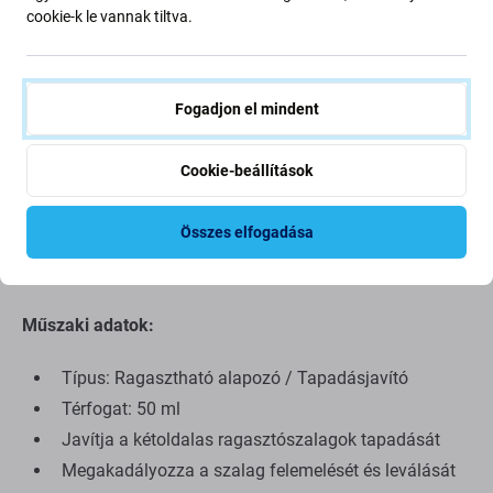
kétoldalas ragasztószalagok ragasztási teljesítményének
cookie-k le vannak tiltva.
javítására. A ragasztószalag felhelyezése előtt felvitt
alapozó jelentősen megnöveli a tapadási szilárdságot,
biztosítva a stabil és tartós eredményt.
Fogadjon el mindent
Formulájának köszönhetően megakadályozza a szalag
felcsúszását, javítja a hő- és nyomásállóságot, valamint
Cookie-beállítások
megbízhatóságot biztosít a professzionális javítások és
az eszközök összeszerelése során. Könnyen felvihető és
Összes elfogadása
biztonságos a gyakori eszközfelületeken, például fémen,
üvegen és műanyagon.
Műszaki adatok:
Típus: Ragasztható alapozó / Tapadásjavító
Térfogat: 50 ml
Javítja a kétoldalas ragasztószalagok tapadását
Megakadályozza a szalag felemelését és leválását