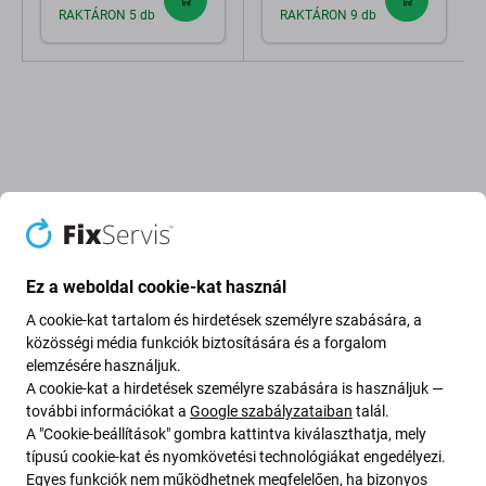
RAKTÁRON 5 db
RAKTÁRON 9 db
Leírás és specifikáció
Szállítás és visszaküldés
Vélemények (1)
Ez a weboldal cookie-kat használ
A cookie-kat tartalom és hirdetések személyre szabására, a
közösségi média funkciók biztosítására és a forgalom
iFixes i94 Tape alapozó, 50 ml
elemzésére használjuk.
A cookie-kat a hirdetések személyre szabására is használjuk —
további információkat a
Google szabályzataiban
talál.
Az
iFixes i94 Tape Primer / Tapadásfokozó
A "Cookie-beállítások" gombra kattintva kiválaszthatja, mely
professzionális megoldás az okostelefonokon,
típusú cookie-kat és nyomkövetési technológiákat engedélyezi.
táblagépeken és egyéb elektronikus eszközökön használt
Egyes funkciók nem működhetnek megfelelően, ha bizonyos