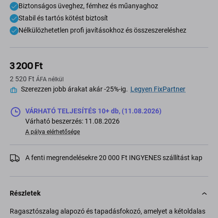
Biztonságos üveghez, fémhez és műanyaghoz
Stabil és tartós kötést biztosít
Nélkülözhetetlen profi javításokhoz és összeszereléshez
3 200 Ft
2 520 Ft
ÁFA nélkül
Szerezzen jobb árakat akár -25%-ig.
Legyen FixPartner
VÁRHATÓ TELJESÍTÉS 10+ db, (11.08.2026)
Várható beszerzés: 11.08.2026
A pálya elérhetősége
A fenti megrendelésekre 20 000 Ft INGYENES szállítást kap
Részletek
Ragasztószalag alapozó és tapadásfokozó, amelyet a kétoldalas