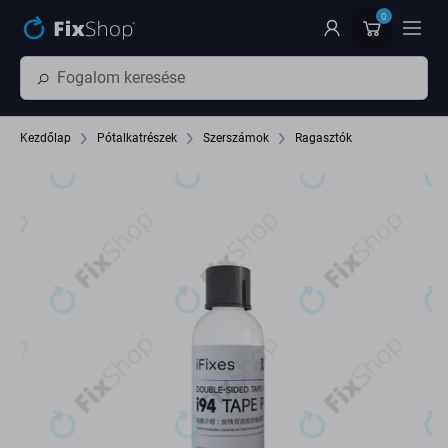
Ugrás az oldal fő részéhez
0
Kezdőlap
Pótalkatrészek
Szerszámok
Ragasztók