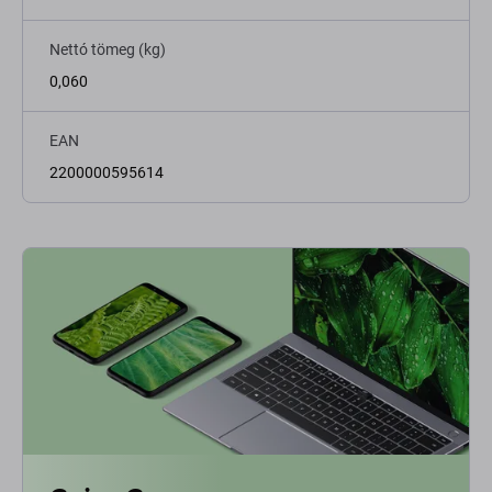
Nettó tömeg (kg)
0,060
EAN
2200000595614