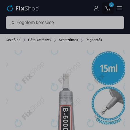
Ugrás az oldal fő részéhez
0
Kezdőlap
Pótalkatrészek
Szerszámok
Ragasztók