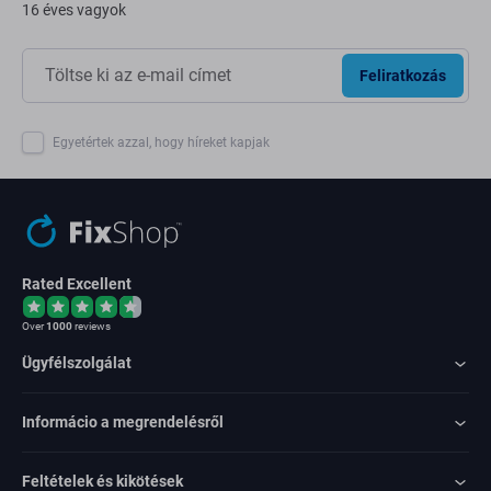
16 éves vagyok
Feliratkozás
Egyetértek azzal, hogy híreket kapjak
Rated Excellent
Over
1000
reviews
Ügyfélszolgálat
Informácio a megrendelésről
Feltételek és kikötések