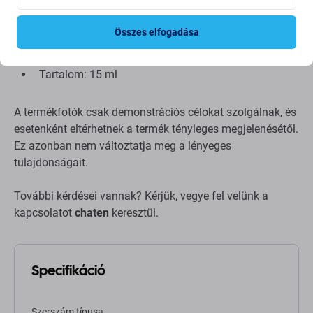
légzésvédelem érdekében.
Összes elfogadása
Típus: B6000
szín: átlátszó
Tartalom: 15 ml
A termékfotók csak demonstrációs célokat szolgálnak, és
esetenként eltérhetnek a termék tényleges megjelenésétől.
Ez azonban nem változtatja meg a lényeges
tulajdonságait.
További kérdései vannak? Kérjük, vegye fel velünk a
kapcsolatot
chaten
keresztül.
Specifikáció
Szerszám típusa