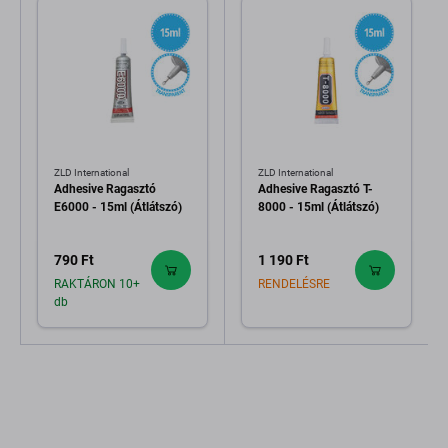
ZLD International
ZLD International
Adhesive Ragasztó
Adhesive Ragasztó T-
E6000 - 15ml (Átlátszó)
8000 - 15ml (Átlátszó)
790 Ft
1 190 Ft
RAKTÁRON 10+
RENDELÉSRE
db