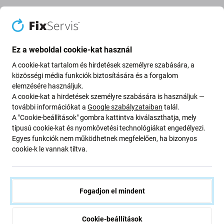
Leírás és specifikáció
Szállítás és visszaküldés
Vélemények (4)
Ez a weboldal cookie-kat használ
A cookie-kat tartalom és hirdetések személyre szabására, a
közösségi média funkciók biztosítására és a forgalom
Ez egy egyedülálló, sokoldalú és nagyon erős ragasztó.
elemzésére használjuk.
Szinte bármilyen felületre alkalmazható. Porózus
A cookie-kat a hirdetések személyre szabására is használjuk —
felületekre közvetlenül felvihető, nem porózus felületekre
további információkat a
Google szabályzataiban
talál.
kontaktragasztóként alkalmazható, ezért mindkét
A "Cookie-beállítások" gombra kattintva kiválaszthatja, mely
típusú cookie-kat és nyomkövetési technológiákat engedélyezi.
felületre vékony réteget kell felvinni, 5 percig száradni
Egyes funkciók nem működhetnek megfelelően, ha bizonyos
hagyni, majd erősen összenyomni. Száradás után kopás-
cookie-k le vannak tiltva.
és vízálló. Használható feszültség alatt álló és rugalmas
illesztéseken. A ragasztó nagyon jól tapad fához, fémhez,
üveghez, kerámiához, betonhoz, bőrhöz, gumihoz, vinilhez
és műanyagokhoz (kivéve a polisztirolt). A kötési idő 24-
Fogadjon el mindent
72 óra. Perklóretilénnel hígítható. Száradás után nagyon
nehéz eltávolítani. Csak jól szellőző helyen használható a
Cookie-beállítások