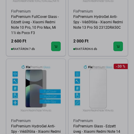
FixPremium
FixPremium
FixPremium FullCover Glass -
FixPremium HydroGel Anti-
Edzett üveg - Xiaomi Redmi
Spy - Védőfólia - Xiaomi Redmi
Note 10 Pro, 10 Pro Max, Mi
Note 13 Pro 5G 2312DRA50C
11i és Poco F3
2 600 Ft
2 000 Ft
RAKTÁRON 7 db
RAKTÁRON 6 db
-30 %
FixPremium
FixPremium
FixPremium HydroGel Anti-
FixPremium Glass - Edzett
Spy - Védőfólia - Xiaomi Redmi
üveg - Xiaomi Redmi Note 14