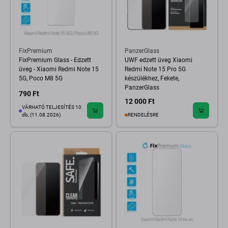
FixPremium
PanzerGlass
FixPremium Glass - Edzett
UWF edzett üveg Xiaomi
üveg - Xiaomi Redmi Note 15
Redmi Note 15 Pro 5G
5G, Poco M8 5G
készülékhez, Fekete,
PanzerGlass
790 Ft
12 000 Ft
VÁRHATÓ TELJESÍTÉS 10
db, (11.08.2026)
RENDELÉSRE