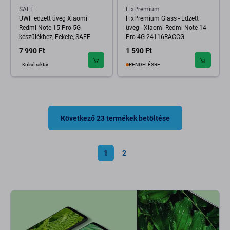
SAFE
FixPremium
UWF edzett üveg Xiaomi
FixPremium Glass - Edzett
Redmi Note 15 Pro 5G
üveg - Xiaomi Redmi Note 14
készülékhez, Fekete, SAFE
Pro 4G 24116RACCG
7 990 Ft
1 590 Ft
Külső raktár
RENDELÉSRE
Következő 23 termékek betöltése
1
2