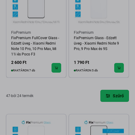
FixPremium
FixPremium
FixPremium FullCover Glass -
FixPremium Glass - Edzett
Edzett üveg - Xiaomi Redmi
üveg - Xiaomi Redmi Note 9
Note 10 Pro, 10 Pro Max, Mi
Pro, 9 Pro Max és 9S
11i és Poco F3
2 600 Ft
1 790 Ft
RAKTÁRON 7 db
RAKTÁRON 5 db
Szűrő
47-ból 24 termék