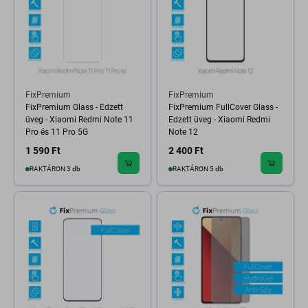
FixPremium
FixPremium
FixPremium Glass - Edzett
FixPremium FullCover Glass -
üveg - Xiaomi Redmi Note 11
Edzett üveg - Xiaomi Redmi
Pro és 11 Pro 5G
Note 12
1 590 Ft
2 400 Ft
RAKTÁRON 3 db
RAKTÁRON 5 db