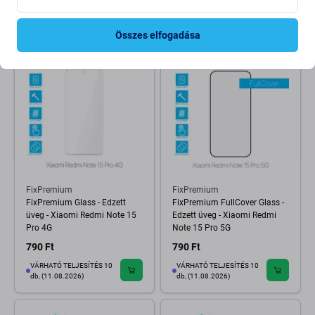
1 590 Ft
VÁRHATÓ TELJESÍTÉS 10
RAKTÁRON 6 db
db, (11.08.2026)
Összes elfogadása
FixPremium
FixPremium
FixPremium Glass - Edzett
FixPremium FullCover Glass -
üveg - Xiaomi Redmi Note 15
Edzett üveg - Xiaomi Redmi
Pro 4G
Note 15 Pro 5G
790 Ft
790 Ft
VÁRHATÓ TELJESÍTÉS 10
VÁRHATÓ TELJESÍTÉS 10
db, (11.08.2026)
db, (11.08.2026)