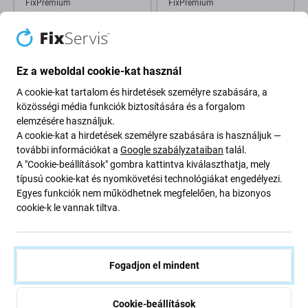
FixPremium
FixPremium
FixPremium - Tok Book Wallet
FixPremium Glass - Edzett
- Xiaomi Redmi Note 12 Pro
üveg - Xiaomi Redmi Note 10
Plus, kék
5G
400 Ft
1 590 Ft
Ez a weboldal cookie-kat használ
RAKTÁRON 1 db
RENDELÉSRE
A cookie-kat tartalom és hirdetések személyre szabására, a
közösségi média funkciók biztosítására és a forgalom
elemzésére használjuk.
A cookie-kat a hirdetések személyre szabására is használjuk —
további információkat a
Google szabályzataiban
talál.
A "Cookie-beállítások" gombra kattintva kiválaszthatja, mely
típusú cookie-kat és nyomkövetési technológiákat engedélyezi.
Egyes funkciók nem működhetnek megfelelően, ha bizonyos
cookie-k le vannak tiltva.
FixPremium
FixPremium
FixPremium Glass - Edzett
FixPremium FullCover Glass -
Fogadjon el mindent
üveg - Xiaomi Redmi Note 10
Edzett üveg - Xiaomi Redmi
Pro, 10 Pro Max, Mi 11i és
Note 15 Pro 4G
Poco F3
790 Ft
Cookie-beállítások