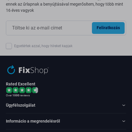
ennek az űrlapnak a benyújtásával megerősítem, hogy több mint
16 éves vagyok
Feliratkozás
Egyetértek azzal, hogy híreket kapjak
Rated Excellent
Over
1000
reviews
Ügyfélszolgálat
Informácio a megrendelésről