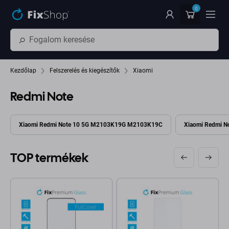
Ugrás az oldal fő részéhez
0
Kezdőlap
Felszerelés és kiegészítők
Xiaomi
Redmi Note
Xiaomi Redmi Note 10 5G M2103K19G M2103K19C
Xiaomi Redmi 
TOP termékek