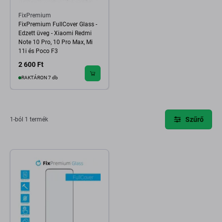
FixPremium
FixPremium FullCover Glass -
Edzett üveg - Xiaomi Redmi
Note 10 Pro, 10 Pro Max, Mi
11i és Poco F3
2 600 Ft
RAKTÁRON 7 db
Szűrő
1-ból 1 termék