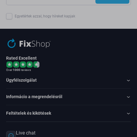
Egyetértek azzal, hogy híreket kapjak
Rated Excellent
Over
1000
reviews
Ügyfélszolgálat
Informácio a megrendelésről
Feltételek és kikötések
Live chat