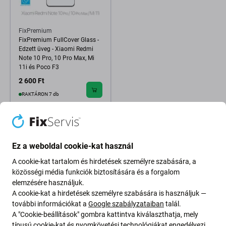
FixPremium
FixPremium FullCover Glass -
Edzett üveg - Xiaomi Redmi
Note 10 Pro, 10 Pro Max, Mi
11i és Poco F3
2 600 Ft
RAKTÁRON 7 db
Ez a weboldal cookie-kat használ
A cookie-kat tartalom és hirdetések személyre szabására, a
közösségi média funkciók biztosítására és a forgalom
elemzésére használjuk.
A cookie-kat a hirdetések személyre szabására is használjuk —
további információkat a
Google szabályzataiban
talál.
A "Cookie-beállítások" gombra kattintva kiválaszthatja, mely
típusú cookie-kat és nyomkövetési technológiákat engedélyezi.