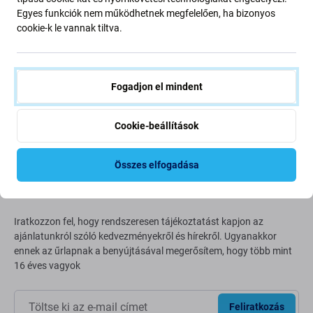
Egyes funkciók nem működhetnek megfelelően, ha bizonyos
Going Green
cookie-k le vannak tiltva.
Bolygónk védelme érdekében folyamatosan javítjuk szén-
dioxid-kibocsátásunkat. Olvasson többet arról, hogyan
Fogadjon el mindent
alakítjuk át folyamatainkat a szénlábnyomunk
csökkentése érdekében.
Cookie-beállítások
További információ
Összes elfogadása
Newsletter Fix
Iratkozzon fel, hogy rendszeresen tájékoztatást kapjon az
ajánlatunkról szóló kedvezményekről és hírekről. Ugyanakkor
ennek az űrlapnak a benyújtásával megerősítem, hogy több mint
16 éves vagyok
Feliratkozás