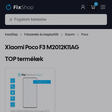
Ugrás az oldal fő részéhez
0
Kezdőlap
Felszerelés és kiegészítők
Xiaomi
Poco
Xiaomi Poco F3 M2012K11AG
TOP termékek