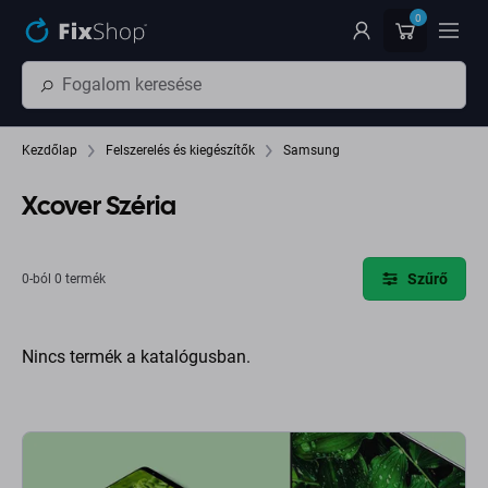
Ugrás az oldal fő részéhez
0
Kezdőlap
Felszerelés és kiegészítők
Samsung
Xcover Széria
Szűrő
0-ból 0 termék
Nincs termék a katalógusban.