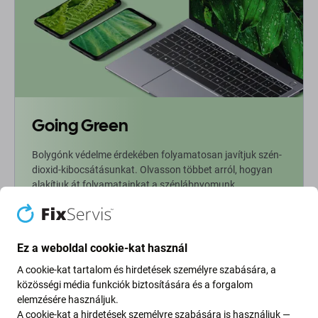
Going Green
Bolygónk védelme érdekében folyamatosan javítjuk szén-
dioxid-kibocsátásunkat. Olvasson többet arról, hogyan
alakítjuk át folyamatainkat a szénlábnyomunk
csökkentése érdekében.
További információ
Ez a weboldal cookie-kat használ
A cookie-kat tartalom és hirdetések személyre szabására, a
Newsletter Fix
közösségi média funkciók biztosítására és a forgalom
elemzésére használjuk.
A cookie-kat a hirdetések személyre szabására is használjuk —
Iratkozzon fel, hogy rendszeresen tájékoztatást kapjon az