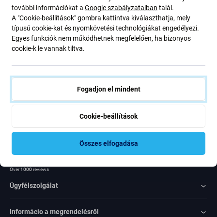
további információkat a
Google szabályzataiban
talál.
ajánlatunkról szóló kedvezményekről és hírekről. Ugyanakkor
A "Cookie-beállítások" gombra kattintva kiválaszthatja, mely
ennek az űrlapnak a benyújtásával megerősítem, hogy több mint
típusú cookie-kat és nyomkövetési technológiákat engedélyezi.
16 éves vagyok
Egyes funkciók nem működhetnek megfelelően, ha bizonyos
cookie-k le vannak tiltva.
Feliratkozás
Egyetértek azzal, hogy híreket kapjak
Fogadjon el mindent
Cookie-beállítások
Összes elfogadása
Rated Excellent
Over
1000
reviews
Ügyfélszolgálat
Informácio a megrendelésről