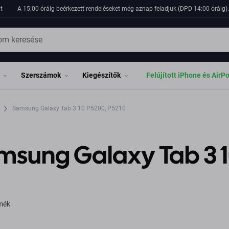
t
A 15:00 óráig beérkezett rendeléseket még aznap feladjuk (DPD 14:00 óráig). 
Szerszámok
Kiegészítők
Felújított iPhone és AirP
a
Samsung Galaxy Tab 3 10 P5200, P5210
msung Galaxy Tab 3 1
rmék