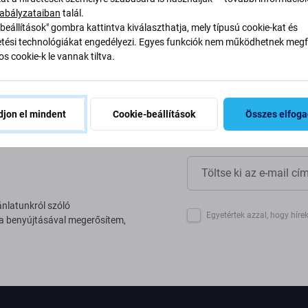
yan alakítjuk át folyamatainkat
abályzataiban
talál.
beállítások" gombra kattintva kiválaszthatja, mely típusú cookie-kat és
ési technológiákat engedélyezi. Egyes funkciók nem működhetnek megfe
s cookie-k le vannak tiltva.
jon el mindent
Cookie-beállítások
Összes elfog
ánlatunkról szóló
Egyetértek azzal, hogy híre
 a benyújtásával megerősítem,