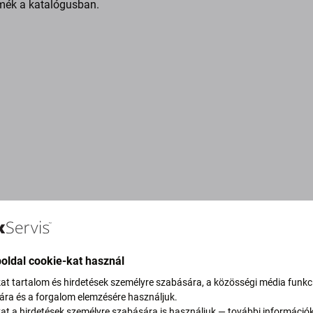
mék a katalógusban.
oldal cookie-kat használ
kat tartalom és hirdetések személyre szabására, a közösségi média funkc
sára és a forgalom elemzésére használjuk.
vítjuk szén-dioxid-
kat a hirdetések személyre szabására is használjuk — további információ