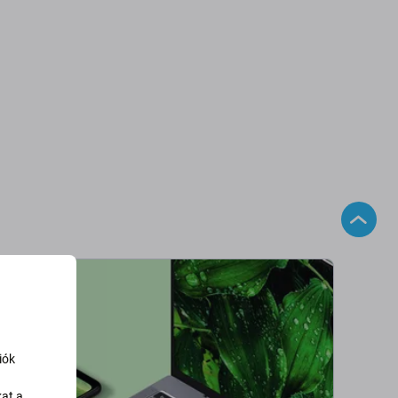
iók
kat a