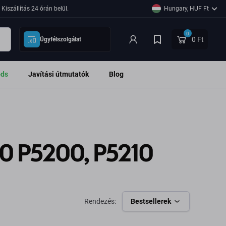
Kiszállítás 24 órán belül.
Hungary, HUF Ft
0
0 Ft
Ügyfélszolgálat
ods
Javítási útmutatók
Blog
0 P5200, P5210
Rendezés:
Bestsellerek