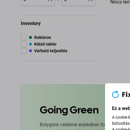
Nincs ter
Inventory
Raktáron
Külső raktár
Várható teljesítés
Going Green
Ez a web
A cookie-
biztosítá
Bolygónk védelme érdekében folyamatosan ja
A cookie-