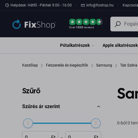
Ugrás az oldal fő részéhez
Helpdesk: Hétfő - Péntek 9:00 - 16:00
info@fixshop.hu
Kapcsola
Over
1000
reviews
Pótalkatrészek
Apple alkatrészek
Kezdőlap
Felszerelés és kiegészítők
Samsung
Tab Széri
Sa
Szűrő
Szűrés ár szerint
0-ból 0 te
-
Ft
Ft