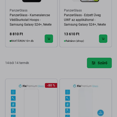
PanzerGlass
PanzerGlass
PanzerGlass - Kameralencse
PanzerGlass - Edzett Üveg
Védőburkolat Hoops -
UWF az applikátorral -
Samsung Galaxy S24+, fekete
Samsung Galaxy S24+, fekete
8 810 Ft
13 610 Ft
RAKTÁRON 10+ db
Raktáron (shop)
Szűrő
14-ból 14 termék
-80 %