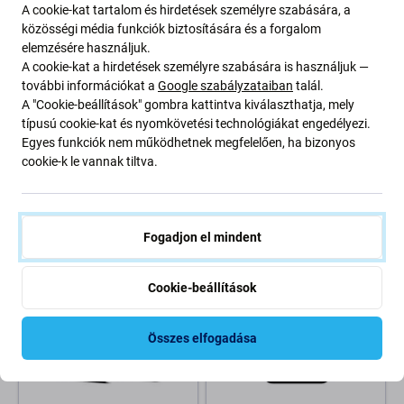
A cookie-kat tartalom és hirdetések személyre szabására, a
közösségi média funkciók biztosítására és a forgalom
elemzésére használjuk.
A cookie-kat a hirdetések személyre szabására is használjuk —
további információkat a
Google szabályzataiban
talál.
Spigen
Spigen
A "Cookie-beállítások" gombra kattintva kiválaszthatja, mely
Spigen - Tok Ultra Hybrid -
Spigen - Tok Ultra Hybrid -
típusú cookie-kat és nyomkövetési technológiákat engedélyezi.
Samsung Galaxy S24+, Frost
Samsung Galaxy S24+, Matte
Egyes funkciók nem működhetnek megfelelően, ha bizonyos
Black
Black
cookie-k le vannak tiltva.
8 400 Ft
8 810 Ft
Raktáron (shop)
Raktáron (shop)
Fogadjon el mindent
Cookie-beállítások
Összes elfogadása