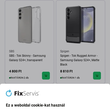
SBS
Spigen
SBS - Tok Skinny - Samsung
Spigen - Tok Rugged Armor -
Galaxy S24+, transparent
Samsung Galaxy S24+, Matte
Black
4 800 Ft
8 810 Ft
RAKTÁRON 2 db
RAKTÁRON 1 db
Ez a weboldal cookie-kat használ