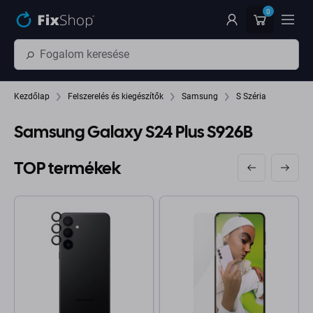
Ugrás az oldal fő részéhez
0
Kezdőlap
Felszerelés és kiegészítők
Samsung
S Széria
Samsung Galaxy S24 Plus S926B
TOP termékek