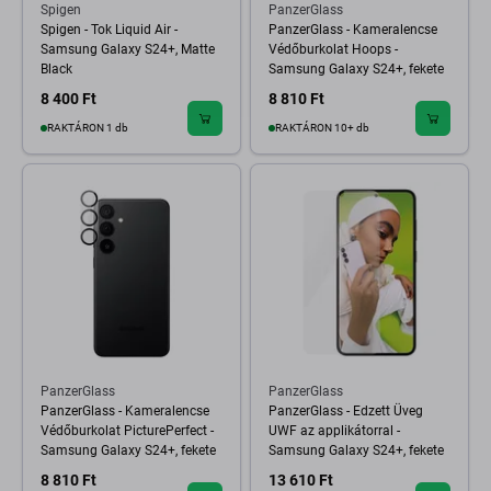
Spigen
PanzerGlass
Spigen - Tok Liquid Air -
PanzerGlass - Kameralencse
Samsung Galaxy S24+, Matte
Védőburkolat Hoops -
Black
Samsung Galaxy S24+, fekete
8 400 Ft
8 810 Ft
RAKTÁRON 1 db
RAKTÁRON 10+ db
PanzerGlass
PanzerGlass
PanzerGlass - Kameralencse
PanzerGlass - Edzett Üveg
Védőburkolat PicturePerfect -
UWF az applikátorral -
Samsung Galaxy S24+, fekete
Samsung Galaxy S24+, fekete
8 810 Ft
13 610 Ft