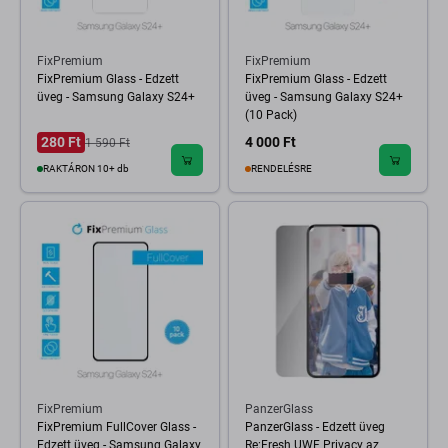
FixPremium
FixPremium
FixPremium Glass - Edzett
FixPremium Glass - Edzett
üveg - Samsung Galaxy S24+
üveg - Samsung Galaxy S24+
(10 Pack)
280 Ft
4 000 Ft
1 590 Ft
RAKTÁRON 10+ db
RENDELÉSRE
FixPremium
PanzerGlass
FixPremium FullCover Glass -
PanzerGlass - Edzett üveg
Edzett üveg - Samsung Galaxy
Re:Fresh UWF Privacy az