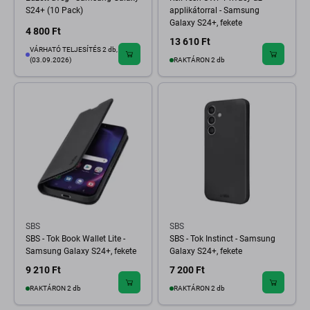
S24+ (10 Pack)
applikátorral - Samsung
Galaxy S24+, fekete
4 800 Ft
13 610 Ft
VÁRHATÓ TELJESÍTÉS 2 db,
(03.09.2026)
RAKTÁRON 2 db
SBS
SBS
SBS - Tok Book Wallet Lite -
SBS - Tok Instinct - Samsung
Samsung Galaxy S24+, fekete
Galaxy S24+, fekete
9 210 Ft
7 200 Ft
RAKTÁRON 2 db
RAKTÁRON 2 db