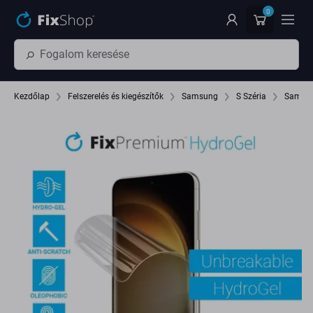
Ugrás az oldal fő részéhez
0
Kezdőlap
Felszerelés és kiegészítők
Samsung
S Széria
Samsun