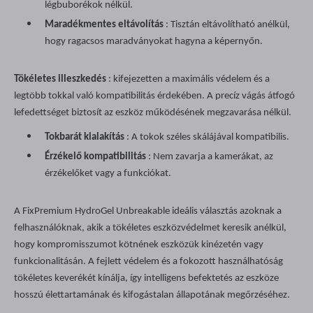
légbuborékok nélkül.
Maradékmentes eltávolítás
: Tisztán eltávolítható anélkül,
hogy ragacsos maradványokat hagyna a képernyőn.
Tökéletes illeszkedés
: kifejezetten a maximális védelem és a
legtöbb tokkal való kompatibilitás érdekében. A precíz vágás átfogó
lefedettséget biztosít az eszköz működésének megzavarása nélkül.
Tokbarát kialakítás
: A tokok széles skálájával kompatibilis.
Érzékelő kompatibilitás
: Nem zavarja a kamerákat, az
érzékelőket vagy a funkciókat.
A FixPremium HydroGel Unbreakable ideális választás azoknak a
felhasználóknak, akik a tökéletes eszközvédelmet keresik anélkül,
hogy kompromisszumot kötnének eszközük kinézetén vagy
funkcionalitásán. A fejlett védelem és a fokozott használhatóság
tökéletes keverékét kínálja, így intelligens befektetés az eszköze
hosszú élettartamának és kifogástalan állapotának megőrzéséhez.