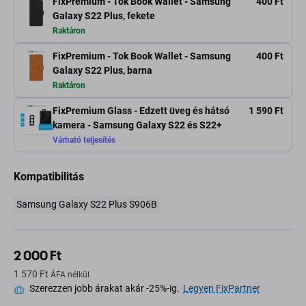
FixPremium - Tok Book Wallet - Samsung
400 Ft
Galaxy S22 Plus, fekete
Raktáron
FixPremium - Tok Book Wallet - Samsung
400 Ft
Galaxy S22 Plus, barna
Raktáron
FixPremium Glass - Edzett üveg és hátsó
1 590 Ft
kamera - Samsung Galaxy S22 és S22+
Várható teljesítés
Kompatibilitás
Samsung Galaxy S22 Plus S906B
2 000 Ft
1 570 Ft
ÁFA nélkül
Szerezzen jobb árakat akár -25%-ig.
Legyen FixPartner