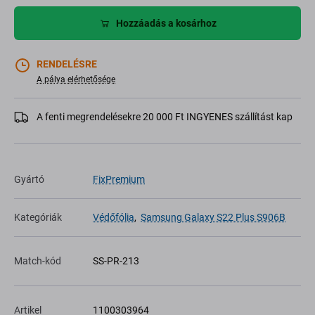
Hozzáadás a kosárhoz
RENDELÉSRE
A pálya elérhetősége
A fenti megrendelésekre 20 000 Ft INGYENES szállítást kap
Gyártó
FixPremium
Kategóriák
Védőfólia
,
Samsung Galaxy S22 Plus S906B
Match-kód
SS-PR-213
Artikel
1100303964