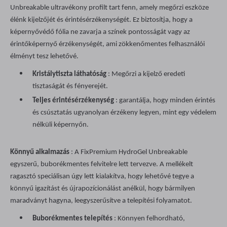
Unbreakable ultravékony profilt tart fenn, amely megőrzi eszköze
élénk kijelzőjét és érintésérzékenységét. Ez biztosítja, hogy a
képernyővédő fólia ne zavarja a színek pontosságát vagy az
érintőképernyő érzékenységét, ami zökkenőmentes felhasználói
élményt tesz lehetővé.
Kristálytiszta láthatóság
: Megőrzi a kijelző eredeti
tisztaságát és fényerejét.
Teljes érintésérzékenység
: garantálja, hogy minden érintés
és csúsztatás ugyanolyan érzékeny legyen, mint egy védelem
nélküli képernyőn.
Könnyű alkalmazás
: A FixPremium HydroGel Unbreakable
egyszerű, buborékmentes felvitelre lett tervezve. A mellékelt
ragasztó speciálisan úgy lett kialakítva, hogy lehetővé tegye a
könnyű igazítást és újrapozícionálást anélkül, hogy bármilyen
maradványt hagyna, leegyszerűsítve a telepítési folyamatot.
Buborékmentes telepítés
: Könnyen felhordható,