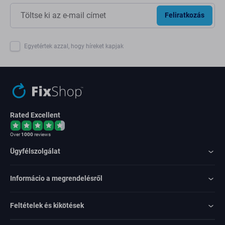
Feliratkozás
Egyetértek azzal, hogy híreket kapjak
Rated Excellent
Over
1000
reviews
Ügyfélszolgálat
Informácio a megrendelésről
Feltételek és kikötések