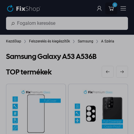
Ugrás az oldal fő részéhez
0
Kezdőlap
Felszerelés és kiegészítők
Samsung
A Széria
Samsung Galaxy A53 A536B
TOP termékek