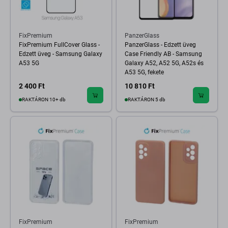
FixPremium
PanzerGlass
FixPremium FullCover Glass -
PanzerGlass - Edzett üveg
Edzett üveg - Samsung Galaxy
Case Friendly AB - Samsung
A53 5G
Galaxy A52, A52 5G, A52s és
A53 5G, fekete
2 400 Ft
10 810 Ft
RAKTÁRON 10+ db
RAKTÁRON 5 db
FixPremium
FixPremium