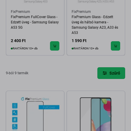
FixPremium
FixPremium
FixPremium FullCover Glass -
FixPremium Glass - Edzett
Edzett üveg - Samsung Galaxy
üveg és hátsó kamera -
A53 5G
Samsung Galaxy A23, A33 és
A53
2 400 Ft
1 590 Ft
RAKTÁRON 10+ db
RAKTÁRON 10+ db
Szűrő
9-ból 9 termék