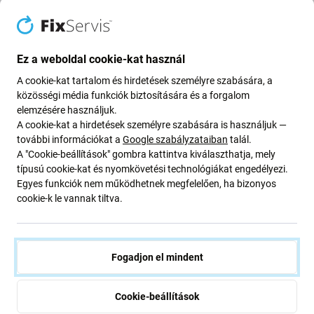
RAKTÁRON 10+ db
RENDELÉSRE
Ez a weboldal cookie-kat használ
A cookie-kat tartalom és hirdetések személyre szabására, a
közösségi média funkciók biztosítására és a forgalom
elemzésére használjuk.
A cookie-kat a hirdetések személyre szabására is használjuk —
további információkat a
Google szabályzataiban
talál.
A "Cookie-beállítások" gombra kattintva kiválaszthatja, mely
típusú cookie-kat és nyomkövetési technológiákat engedélyezi.
SBS
SBS
Egyes funkciók nem működhetnek megfelelően, ha bizonyos
SBS - Tok Vanity - Samsung
SBS - Tok Skinny - Samsung
cookie-k le vannak tiltva.
Galaxy A53, fekete
Galaxy A53, átlátszó
8 000 Ft
4 800 Ft
RAKTÁRON 2 db
Külső raktár
Fogadjon el mindent
Cookie-beállítások