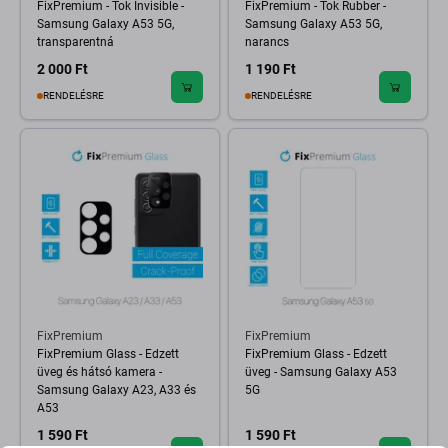
FixPremium - Tok Invisible -
FixPremium - Tok Rubber -
Samsung Galaxy A53 5G,
Samsung Galaxy A53 5G,
transparentná
narancs
2 000 Ft
1 190 Ft
RENDELÉSRE
RENDELÉSRE
FixPremium
FixPremium
FixPremium Glass - Edzett
FixPremium Glass - Edzett
üveg és hátsó kamera -
üveg - Samsung Galaxy A53
Samsung Galaxy A23, A33 és
5G
A53
1 590 Ft
1 590 Ft