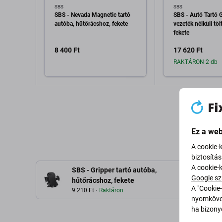
SBS
SBS
SBS - Nevada Magnetic tartó
SBS - Autó Tartó G
autóba, hűtőrácshoz, fekete
vezeték nélküli töl
fekete
8 400 Ft
17 620 Ft
RAKTÁRON 2 db
Hozzáadás a kosárhoz
Hozzáadás 
Ez a web
A cookie-
biztosítá
A cookie-
SBS - Gripper tartó autóba,
Google sz
hűtőrácshoz, fekete
A "Cookie-
9 210 Ft
Raktáron
nyomkövet
ha bizonyo