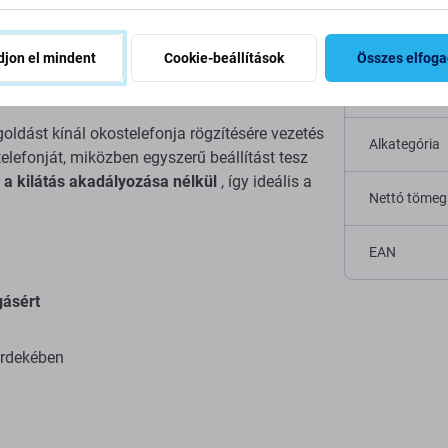
rácsra akasztható,
Specifi
jon el mindent
Cookie-beállítások
Összes elfog
Kategória
ldást kínál okostelefonja rögzítésére vezetés
Alkategória
telefonját, miközben egyszerű beállítást tesz
ít a kilátás akadályozása nélkül
, így ideális a
Nettó tömeg
EAN
gásért
érdekében