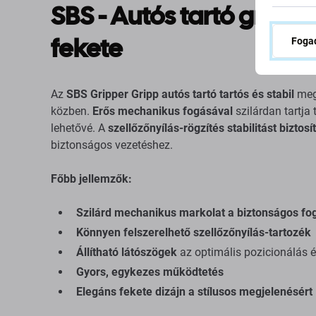
SBS - Autós tartó grip, 
fekete
Fogad
Az
SBS Gripper Gripp autós tartó
tartós és stabil
mego
közben.
Erős mechanikus fogásával
szilárdan tartja 
lehetővé. A
szellőzőnyílás-rögzítés
stabilitást biztos
biztonságos vezetéshez.
Főbb jellemzők:
Szilárd mechanikus markolat a biztonságos fo
Könnyen felszerelhető szellőzőnyílás-tartozék
Állítható látószögek
az optimális pozicionálás 
Gyors, egykezes működtetés
Elegáns fekete dizájn a stílusos megjelenésért