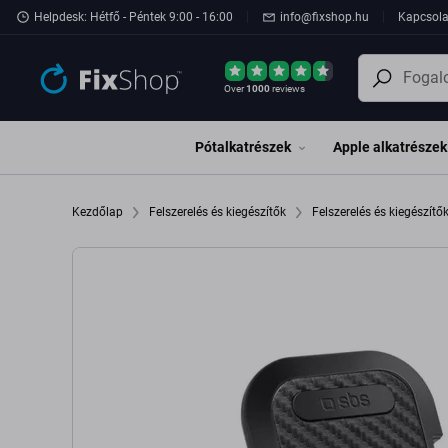
Ugrás az oldal fő részéhez
Helpdesk: Hétfő - Péntek 9:00 - 16:00
info@fixshop.hu
Kapcsola
Over
1000
reviews
Pótalkatrészek
Apple alkatrészek
Kezdőlap
Felszerelés és kiegészítők
Felszerelés és kiegészítő