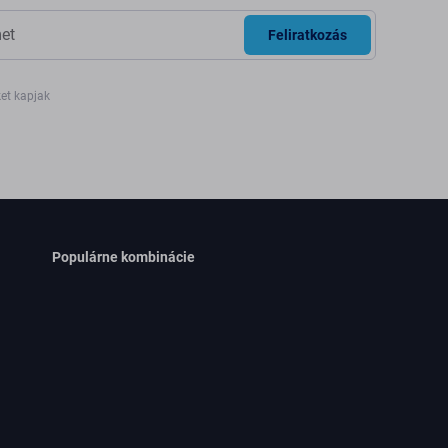
Feliratkozás
ket kapjak
Populárne kombinácie