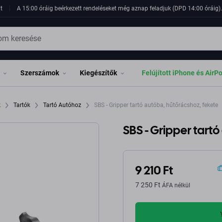
t
A 15:00 óráig beérkezett rendeléseket még aznap feladjuk (DPD 14:00 óráig). 
Szerszámok
Kiegészítők
Felújított iPhone és AirP
k
Tartók
Tartó Autóhoz
SBS - Gripper tartó autóba, hűtőrácshoz, fekete
SBS - Gripper tart
9 210 Ft
7 250 Ft
ÁFA nélkül