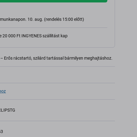
ő munkanapon. 10. aug. (rendelés 15:00 előtt)
e 20 000 Ft INGYENES szállítást kap
– Erős rácstartó, szilárd tartással bármilyen meghajtáshoz.
hoz
LIPSTG
53