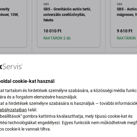
SBS
SBS
ravity
SBS - Gravitációs autós tartó,
SBS - Autósz
téssel, 10W,
univerzális szellőzőnyílás,
mágneses, f
fekete
10 010 Ft
9 610 Ft
RAKTÁRON 2 db
RAKTÁRON 
a kosárhoz
Hozzáadás a kosárhoz
Hozzáa
oldal cookie-kat használ
kat tartalom és hirdetések személyre szabására, a közösségi média funkc
sára és a forgalom elemzésére használjuk.
kat a hirdetések személyre szabására is használjuk — további információ
abályzataiban
talál.
Leírás és specifikáció
Szállítás és visszaküldés
beállítások" gombra kattintva kiválaszthatja, mely típusú cookie-kat és
ési technológiákat engedélyezi. Egyes funkciók nem működhetnek megfe
s cookie-k le vannak tiltva.