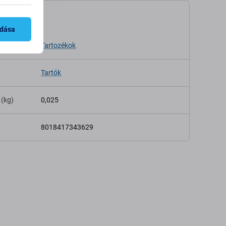
káció
adása
Tartozékok
Tartók
 (kg)
0,025
8018417343629