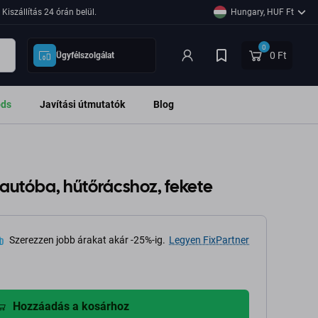
Kiszállítás 24 órán belül.
Hungary, HUF Ft
0
0 Ft
Ügyfélszolgálat
ods
Javítási útmutatók
Blog
ó autóba, hűtőrácshoz, fekete
Szerezzen jobb árakat akár -25%-ig.
Legyen FixPartner
Hozzáadás a kosárhoz