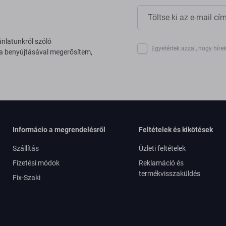
ánlatunkról szóló
Egyetértek azzal, hogy híre
 a benyújtásával megerősítem,
Informácio a megrendelésről
Feltételek és kikötések
Szállítás
Üzleti feltételek
Fizetési módok
Reklamáció és
termékvisszaküldés
Fix-Szaki