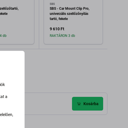
SBS
SBS
ellőzőtartó,
SBS - Car Mount Clip Pro,
SBS - 
ekete
univerzális szellőzőnyílás
telesz
tartó, fekete
fekete
9 610 Ft
11 61
4 db
RAKTÁRON 3 db
Raktá
dás a kosárhoz
Hozzáadás a kosárhoz
H
iók
kat a
Kosárba
lelően,