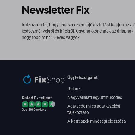
Newsletter Fix
Iratkozzon fel, hogy rendszeresen tájékoztatást kapjon az aj
kedvezményekről és hírekről. Ugyanakkor ennek az űrlapnak
hogy több mint 16 éves vagyok
Ügyfélszolgálat
Rólunk
Nagyvállalati együttműködés
Rated Excellent
Adatvédelmi és adatkezelési
Over
1000
reviews
tájékoztató
Alkatrészek minőségi elosztása