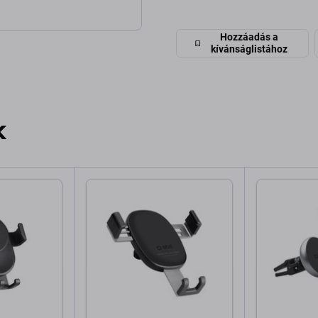
Hozzáadás a
kívánságlistához
k