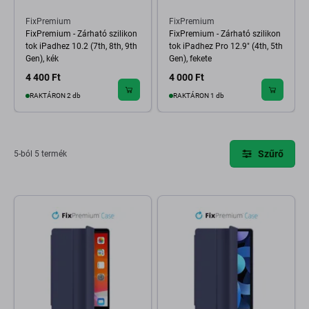
FixPremium
FixPremium
FixPremium - Zárható szilikon
FixPremium - Zárható szilikon
tok iPadhez 10.2 (7th, 8th, 9th
tok iPadhez Pro 12.9" (4th, 5th
Gen), kék
Gen), fekete
4 400 Ft
4 000 Ft
RAKTÁRON 2 db
RAKTÁRON 1 db
Szűrő
5-ból 5 termék