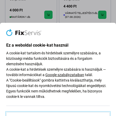
4 400 Ft
4 000 Ft
VÁRHATÓ TELJESÍTÉS 5 db,
RAKTÁRON 1 db
(07.08.2026)
Ez a weboldal cookie-kat használ
A cookie-kat tartalom és hirdetések személyre szabására, a
közösségi média funkciók biztosítására és a forgalom
elemzésére használjuk.
A cookie-kat a hirdetések személyre szabására is használjuk —
további információkat a
Google szabályzataiban
talál.
FixPremium
A "Cookie-beállítások" gombra kattintva kiválaszthatja, mely
FixPremium - Zárható szilikon
típusú cookie-kat és nyomkövetési technológiákat engedélyezi.
tok iPadhez Air (4th, 5th Gen),
Egyes funkciók nem működhetnek megfelelően, ha bizonyos
fekete
cookie-k le vannak tiltva.
5 200 Ft
RENDELÉSRE