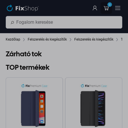
Ugrás az oldal fő részéhez
0
Kezdőlap
Felszerelés és kiegészítők
Felszerelés és kiegészítők
Tabl
Zárható tok
TOP termékek