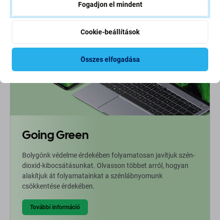
Fogadjon el mindent
Cookie-beállítások
Összes elfogadása
Going Green
Bolygónk védelme érdekében folyamatosan javítjuk szén-
dioxid-kibocsátásunkat. Olvasson többet arról, hogyan
alakítjuk át folyamatainkat a szénlábnyomunk
csökkentése érdekében.
További információ