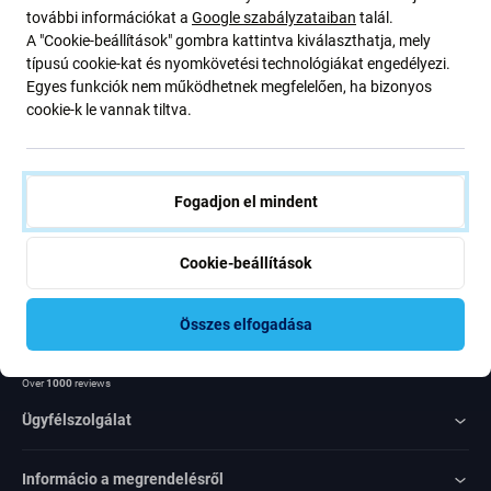
további információkat a
Google szabályzataiban
talál.
ajánlatunkról szóló kedvezményekről és hírekről. Ugyanakkor
A "Cookie-beállítások" gombra kattintva kiválaszthatja, mely
ennek az űrlapnak a benyújtásával megerősítem, hogy több mint
típusú cookie-kat és nyomkövetési technológiákat engedélyezi.
16 éves vagyok
Egyes funkciók nem működhetnek megfelelően, ha bizonyos
cookie-k le vannak tiltva.
Feliratkozás
Egyetértek azzal, hogy híreket kapjak
Fogadjon el mindent
Cookie-beállítások
Összes elfogadása
Rated Excellent
Over
1000
reviews
Ügyfélszolgálat
Informácio a megrendelésről