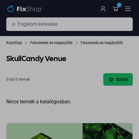
Ugrás az oldal fő részéhez
0
Kezdőlap
Felszerelés és kiegészítők
Felszerelés és kiegészítők
SkullCandy Venue
Szűrő
0-ból 0 termék
Nincs termék a katalógusban.