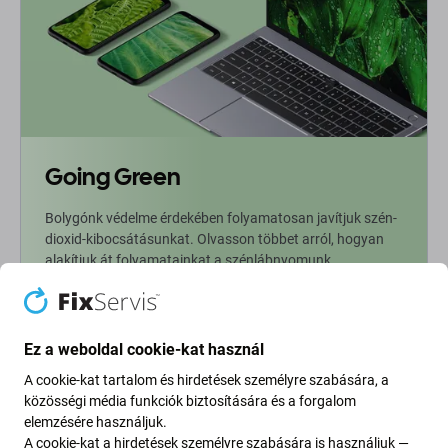
Going Green
Bolygónk védelme érdekében folyamatosan javítjuk szén-
dioxid-kibocsátásunkat. Olvasson többet arról, hogyan
alakítjuk át folyamatainkat a szénlábnyomunk
csökkentése érdekében.
További információ
Ez a weboldal cookie-kat használ
A cookie-kat tartalom és hirdetések személyre szabására, a
Newsletter Fix
közösségi média funkciók biztosítására és a forgalom
elemzésére használjuk.
A cookie-kat a hirdetések személyre szabására is használjuk —
Iratkozzon fel, hogy rendszeresen tájékoztatást kapjon az