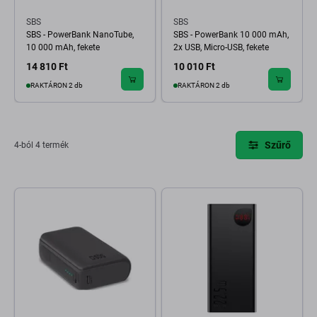
SBS
SBS
SBS - PowerBank NanoTube,
SBS - PowerBank 10 000 mAh,
10 000 mAh, fekete
2x USB, Micro-USB, fekete
14 810 Ft
10 010 Ft
RAKTÁRON 2 db
RAKTÁRON 2 db
Szűrő
4-ból 4 termék