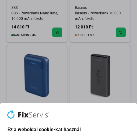
SBS
Baseus
SBS - PowerBank NanoTube,
Baseus - PowerBank 10 000
10 000 mAh, fekete
mAh, fekete
14 810 Ft
12 010 Ft
RAKTÁRON 2 db
RENDELÉSRE
SBS
SBS
SBS - PowerBank 10 000 mAh,
SBS - PowerBank 10 000 mAh,
USB, USB-C PowerDelivery
2x USB, Micro-USB, fekete
20W, kék
Ez a weboldal cookie-kat használ
14 010 Ft
10 010 Ft