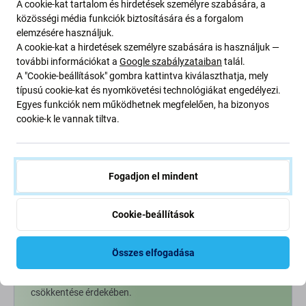
A cookie-kat tartalom és hirdetések személyre szabására, a
RENDELÉSRE
RAKTÁRON 2 db
közösségi média funkciók biztosítására és a forgalom
elemzésére használjuk.
A cookie-kat a hirdetések személyre szabására is használjuk —
további információkat a
Google szabályzataiban
talál.
A "Cookie-beállítások" gombra kattintva kiválaszthatja, mely
típusú cookie-kat és nyomkövetési technológiákat engedélyezi.
Egyes funkciók nem működhetnek megfelelően, ha bizonyos
cookie-k le vannak tiltva.
Fogadjon el mindent
Cookie-beállítások
Going Green
Bolygónk védelme érdekében folyamatosan javítjuk szén-
Összes elfogadása
dioxid-kibocsátásunkat. Olvasson többet arról, hogyan
alakítjuk át folyamatainkat a szénlábnyomunk
csökkentése érdekében.