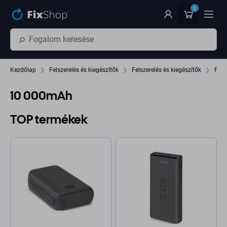
Ugrás az oldal fő részéhez
0
Kezdőlap
Felszerelés és kiegészítők
Felszerelés és kiegészítők
Pow
10 000mAh
TOP termékek