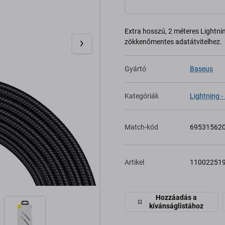
Extra hosszú, 2 méteres Lightni
zökkenőmentes adatátvitelhez.
Gyártó
Baseus
Kategóriák
Lightning -
Match-kód
69531562
Artikel
11002251
Hozzáadás a
kívánságlistához