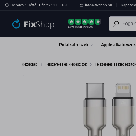
Ugrás az oldal fő részéhez
Helpdesk: Hétfő - Péntek 9:00 - 16:00
info@fixshop.hu
Kapcsola
Over
1000
reviews
Pótalkatrészek
Apple alkatrészek
Kezdőlap
Felszerelés és kiegészítők
Felszerelés és kiegészítő