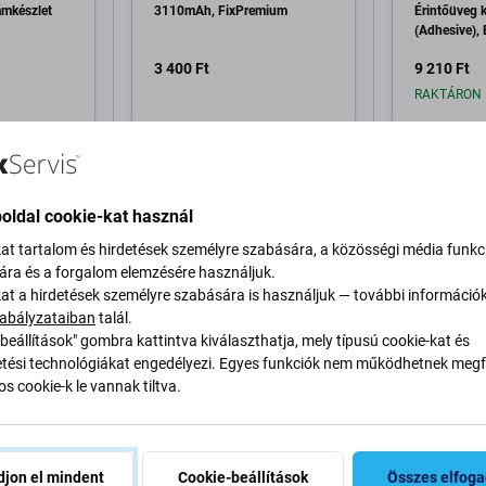
ámkészlet
3110mAh, FixPremium
Érintőüveg k
(Adhesive), 
Szerszámok
3 400 Ft
9 210 Ft
RAKTÁRON 
a kosárhoz
Hozzáadás a kosárhoz
Hozzáa
oldal cookie-kat használ
kat tartalom és hirdetések személyre szabására, a közösségi média funkc
sára és a forgalom elemzésére használjuk.
kat a hirdetések személyre szabására is használjuk — további információ
abályzataiban
talál.
beállítások" gombra kattintva kiválaszthatja, mely típusú cookie-kat és
Leírás és specifikáció
Szállítás és visszak
ési technológiákat engedélyezi. Egyes funkciók nem működhetnek megfe
s cookie-k le vannak tiltva.
B-C kábel (2m), fekete
jon el mindent
Cookie-beállítások
Összes elfog