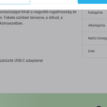
Specifi
a hosszúságot kínál a nagyobb rugalmasság és
Kategória
 Fekete színben tervezve, a stílust, a
 környezetben.
Alkategória
Nettó tömeg
EAN
szközök USB-C adapterrel