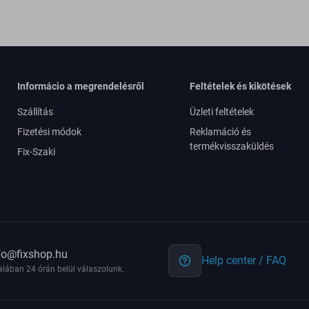
Informácio a megrendelésről
Feltételek és kikötések
Szállítás
Üzleti feltételek
Fizetési módok
Reklamáció és
termékvisszaküldés
Fix-Szaki
fo@fixshop.hu
Help center / FAQ
alában 24 órán belül válaszolunk.