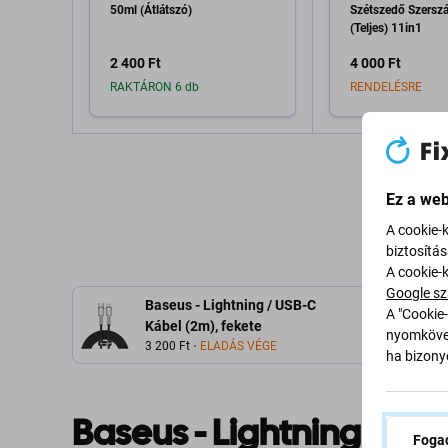
50ml (Átlátszó)
Szétszedő Szersz
(Teljes) 11in1
2 400 Ft
4 000 Ft
RAKTÁRON 6 db
RENDELÉSRE
Hozzáadás a kosárhoz
Hozzáadás 
Ez a web
A cookie-
biztosítá
A cookie-
Google sz
Baseus - Lightning / USB-C
A "Cookie-
Kábel (2m), fekete
nyomkövet
3 200 Ft
ELADÁS VÉGE
ha bizonyo
Baseus - Lightning / US
Fogad