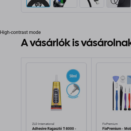
High-contrast mode
A vásárlók is vásárolna
ZLD International
FixPremium
Adhesive Ragasztó T-8000 -
FixPremium - Mobi