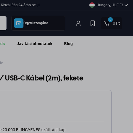
Kiszállítás 24 órán belül.
Hungary, HUF Ft
0
0 Ft
Ügyfélszolgálat
ods
Javítási útmutatók
Blog
te
 / USB-C Kábel (2m), fekete
e 20 000 Ft INGYENES szállítást kap