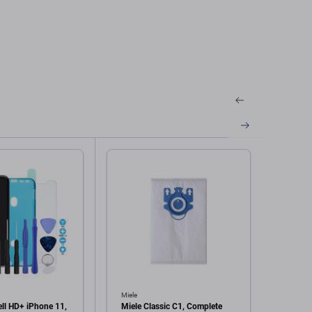
Miele
FixPre
ell HD+ iPhone 11,
Miele Classic C1, Complete
FixPr