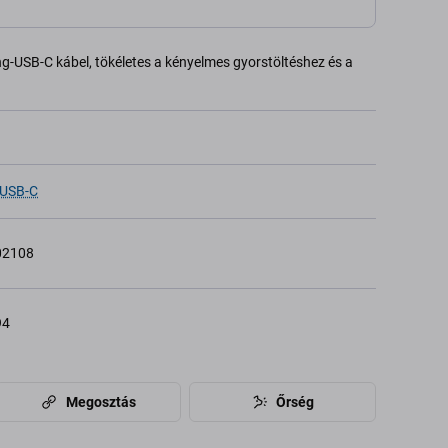
ng-USB-C kábel, tökéletes a kényelmes gyorstöltéshez és a
 USB-C
02108
94
Megosztás
Őrség