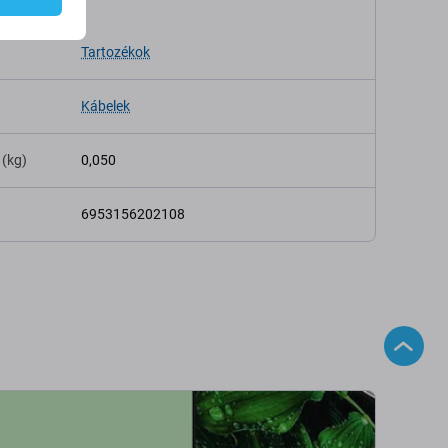
káció
Tartozékok
Kábelek
 (kg)
0,050
6953156202108