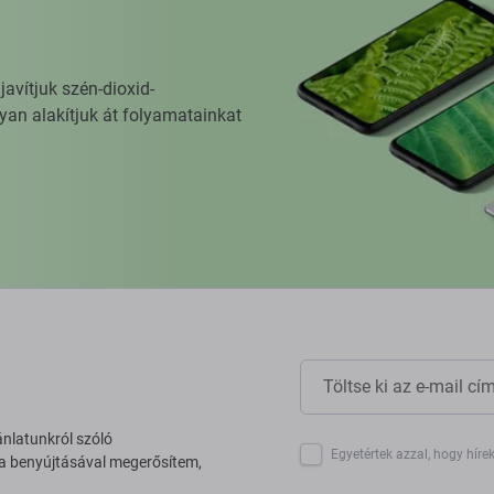
vítjuk szén-dioxid-
yan alakítjuk át folyamatainkat
ánlatunkról szóló
Egyetértek azzal, hogy híre
 a benyújtásával megerősítem,