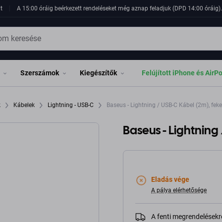
t
A 15:00 óráig beérkezett rendeléseket még aznap feladjuk (DPD 14:00 óráig). 
Szerszámok
Kiegészítők
Felújított iPhone és AirP
k
Kábelek
Lightning - USB-C
Baseus - Lightning / USB-C Kábel (2m), feke
Baseus - Lightning
Eladás vége
A pálya elérhetősége
A fenti megrendelésekr