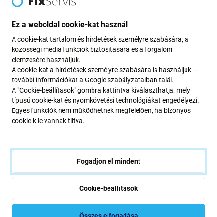
Going Green
Ez a weboldal cookie-kat használ
Bolygónk védelme érdekében folyamatosan javítjuk szén-
A cookie-kat tartalom és hirdetések személyre szabására, a
dioxid-kibocsátásunkat. Olvasson többet arról, hogyan
közösségi média funkciók biztosítására és a forgalom
alakítjuk át folyamatainkat a szénlábnyomunk
elemzésére használjuk.
csökkentése érdekében.
A cookie-kat a hirdetések személyre szabására is használjuk —
további információkat a
Google szabályzataiban
talál.
További információ
A "Cookie-beállítások" gombra kattintva kiválaszthatja, mely
típusú cookie-kat és nyomkövetési technológiákat engedélyezi.
Egyes funkciók nem működhetnek megfelelően, ha bizonyos
Newsletter Fix
cookie-k le vannak tiltva.
Iratkozzon fel, hogy rendszeresen tájékoztatást kapjon az
ajánlatunkról szóló kedvezményekről és hírekről. Ugyanakkor
Fogadjon el mindent
ennek az űrlapnak a benyújtásával megerősítem, hogy több mint
16 éves vagyok
Cookie-beállítások
Feliratkozás
Összes elfogadása