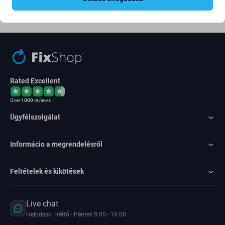
Egyetértek azzal, hogy híreket kapjak
Rated Excellent
Over
1000
reviews
Ügyfélszolgálat
Informácio a megrendelésről
Feltételek és kikötések
Live chat
Helpdesk: Hétfő - Péntek 9:00 - 16:00