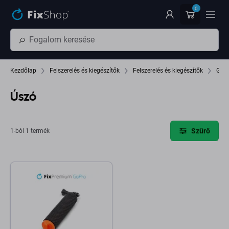
Ugrás az oldal fő részéhez
0
Kezdőlap
Felszerelés és kiegészítők
Felszerelés és kiegészítők
GoPr
Úszó
Szűrő
1-ból 1 termék