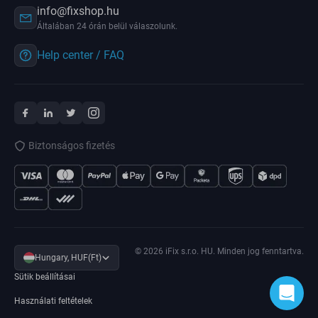
info@fixshop.hu
Általában 24 órán belül válaszolunk.
Help center / FAQ
Biztonságos fizetés
© 2026 iFix s.r.o. HU. Minden jog fenntartva.
Hungary, HUF(Ft)
Sütik beállításai
Használati feltételek