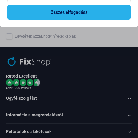
Összes elfogadása
Feliratkozás
Egyetértek azzal, hogy híreket kapjak
Rated Excellent
Over
1000
reviews
Ügyfélszolgálat
Informácio a megrendelésről
Feltételek és kikötések