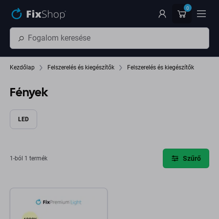
Ugrás az oldal fő részéhez
0
Kezdőlap
Felszerelés és kiegészítők
Felszerelés és kiegészítők
Fények
LED
Szűrő
1-ból 1 termék