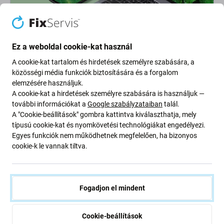
Ez a weboldal cookie-kat használ
Going Green
A cookie-kat tartalom és hirdetések személyre szabására, a
közösségi média funkciók biztosítására és a forgalom
Bolygónk védelme érdekében folyamatosan javítjuk szén-
elemzésére használjuk.
dioxid-kibocsátásunkat. Olvasson többet arról, hogyan
A cookie-kat a hirdetések személyre szabására is használjuk —
alakítjuk át folyamatainkat a szénlábnyomunk
további információkat a
Google szabályzataiban
talál.
csökkentése érdekében.
A "Cookie-beállítások" gombra kattintva kiválaszthatja, mely
típusú cookie-kat és nyomkövetési technológiákat engedélyezi.
További információ
Egyes funkciók nem működhetnek megfelelően, ha bizonyos
cookie-k le vannak tiltva.
Newsletter Fix
Fogadjon el mindent
Iratkozzon fel, hogy rendszeresen tájékoztatást kapjon az
ajánlatunkról szóló kedvezményekről és hírekről. Ugyanakkor
ennek az űrlapnak a benyújtásával megerősítem, hogy több mint
Cookie-beállítások
16 éves vagyok