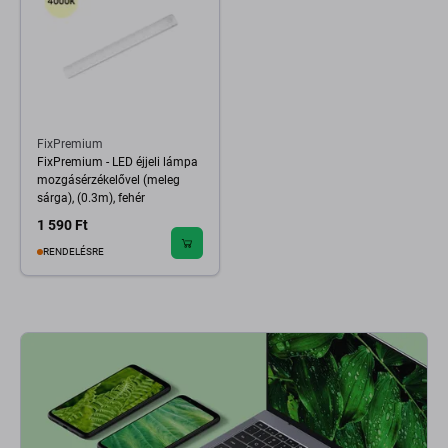
FixPremium
FixPremium - LED éjjeli lámpa
mozgásérzékelővel (meleg
sárga), (0.3m), fehér
1 590 Ft
RENDELÉSRE