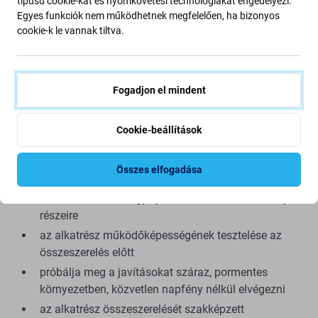
típusú cookie-kat és nyomkövetési technológiákat engedélyezi.
utángyártott alkatrész (ritka esetekben) minimális
Egyes funkciók nem működhetnek megfelelően, ha bizonyos
eltéréseket mutathat a funkcionalitásban, a minőségben
cookie-k le vannak tiltva.
vagy a megjelenésben. Ha többet szeretne megtudni a
minőségről, olvassa el blogunkat, ahol részletesebben is
foglalkozunk a minőséggel.
Fogadjon el mindent
Összeszerelés és tippek:
Cookie-beállítások
az összeszereléshez vagy szétszereléshez speciális
szerszámok szükségesek, amelyek megtalálhatók a
Összes elfogadása
kínálatunkban
Összeszereléskor ügyeljen a csatlakozók törékeny
részeire
az alkatrész működőképességének tesztelése az
összeszerelés előtt
próbálja meg a javításokat száraz, pormentes
környezetben, közvetlen napfény nélkül elvégezni
az alkatrész összeszerelését szakképzett