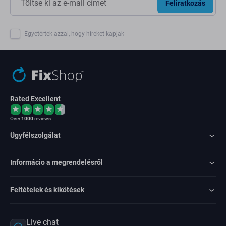
Feliratkozás
Egyetértek azzal, hogy híreket kapjak
Rated Excellent
Over
1000
reviews
Ügyfélszolgálat
Informácio a megrendelésről
Feltételek és kikötések
Live chat