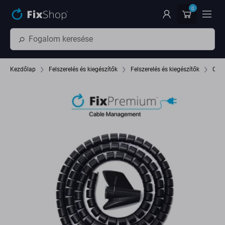
Ugrás az oldal fő részéhez
0
Kezdőlap
Felszerelés és kiegészítők
Felszerelés és kiegészítők
Cab