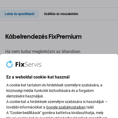
Leírás és specifikáció
Szállítás és visszaküldés
Kábelrendezés FixPremium
Ha nem tudsz megbirkózni az állandóan
összegubancolódott kábelekkel, és szeretnéd rendben
tartani az asztalodat? A FixPremium készüléknek
köszönhetően gyorsan és könnyedén megteheted.
Ez a weboldal cookie-kat használ
A pótalkatrészek minősége
A cookie-kat tartalom és hirdetések személyre szabására, a
közösségi média funkciók biztosítására és a forgalom
Minőség: Utángyártott alkatrész
– Az utángyártott
elemzésére használjuk.
A cookie-kat a hirdetések személyre szabására is használjuk —
alkatrészként értékesített alkatrészek gyártása ugyanazon
további információkat a
Google szabályzataiban
talál.
szabványok, specifikációk és anyagok szerint történik,
A "Cookie-beállítások" gombra kattintva kiválaszthatja, mely
mint az eredeti alkatrészek. Ez az eredeti másolata, és az