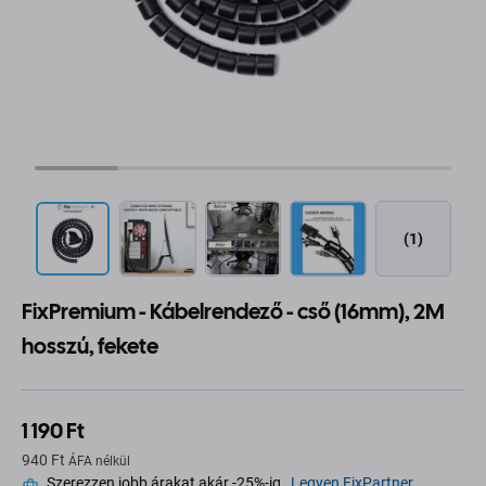
(1)
FixPremium - Kábelrendező - cső (16mm), 2M
hosszú, fekete
1 190 Ft
940 Ft
ÁFA nélkül
Szerezzen jobb árakat akár -25%-ig.
Legyen FixPartner