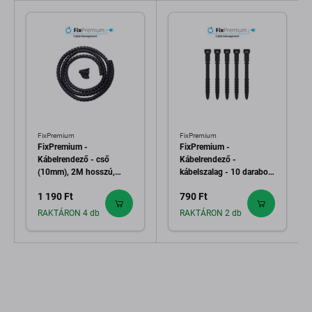
FixPremium
FixPremium
FixPremium -
FixPremium -
Kábelrendező - cső
Kábelrendező -
(10mm), 2M hosszú,
kábelszalag - 10 darabos
fekete
készlet, fekete
1 190 Ft
790 Ft
RAKTÁRON 4 db
RAKTÁRON 2 db