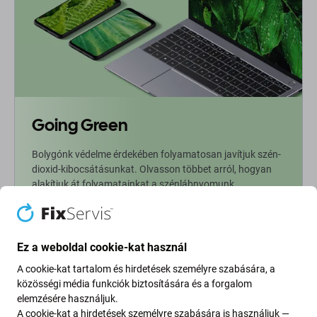
Going Green
Bolygónk védelme érdekében folyamatosan javítjuk szén-
dioxid-kibocsátásunkat. Olvasson többet arról, hogyan
alakítjuk át folyamatainkat a szénlábnyomunk
csökkentése érdekében.
További információ
Ez a weboldal cookie-kat használ
A cookie-kat tartalom és hirdetések személyre szabására, a
Newsletter Fix
közösségi média funkciók biztosítására és a forgalom
elemzésére használjuk.
A cookie-kat a hirdetések személyre szabására is használjuk —
Iratkozzon fel, hogy rendszeresen tájékoztatást kapjon az