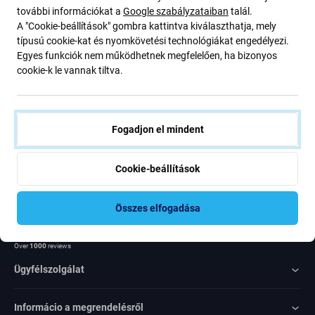
további információkat a
Google szabályzataiban
talál.
ajánlatunkról szóló kedvezményekről és hírekről. Ugyanakkor
A "Cookie-beállítások" gombra kattintva kiválaszthatja, mely
ennek az űrlapnak a benyújtásával megerősítem, hogy több mint
típusú cookie-kat és nyomkövetési technológiákat engedélyezi.
16 éves vagyok
Egyes funkciók nem működhetnek megfelelően, ha bizonyos
cookie-k le vannak tiltva.
Feliratkozás
Egyetértek azzal, hogy híreket kapjak
Fogadjon el mindent
Cookie-beállítások
Összes elfogadása
Rated Excellent
Over
1000
reviews
Ügyfélszolgálat
Informácio a megrendelésről