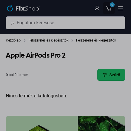
Ugrás az oldal fő részéhez
0
Kezdőlap
Felszerelés és kiegészítők
Felszerelés és kiegészítők
Apple AirPods Pro 2
Szűrő
0-ból 0 termék
Nincs termék a katalógusban.