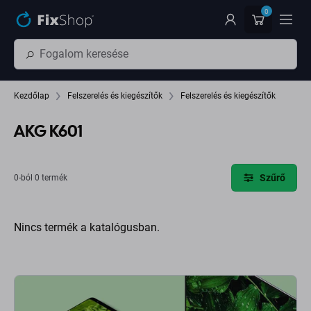
Ugrás az oldal fő részéhez
0
Kezdőlap
Felszerelés és kiegészítők
Felszerelés és kiegészítők
AKG K601
Szűrő
0-ból 0 termék
Nincs termék a katalógusban.