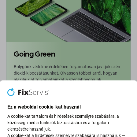
Going Green
Bolygónk védelme érdekében folyamatosan javítjuk szén-
dioxid-kibocsátásunkat. Olvasson többet arról, hogyan
alakítjuk át folyamatainkat a szénlábnyomunk
csökkentése érdekében.
További információ
Ez a weboldal cookie-kat használ
A cookie-kat tartalom és hirdetések személyre szabására, a
Newsletter Fix
közösségi média funkciók biztosítására és a forgalom
elemzésére használjuk.
A cookie-kat a hirdetések személyre szabására is használjuk —
Iratkozzon fel, hogy rendszeresen tájékoztatást kapjon az