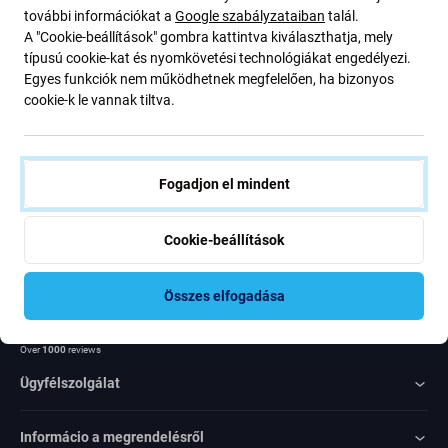
további információkat a
Google szabályzataiban
talál.
ajánlatunkról szóló kedvezményekről és hírekről. Ugyanakkor
A "Cookie-beállítások" gombra kattintva kiválaszthatja, mely
ennek az űrlapnak a benyújtásával megerősítem, hogy több mint
típusú cookie-kat és nyomkövetési technológiákat engedélyezi.
16 éves vagyok
Egyes funkciók nem működhetnek megfelelően, ha bizonyos
cookie-k le vannak tiltva.
Feliratkozás
Egyetértek azzal, hogy híreket kapjak
Fogadjon el mindent
Cookie-beállítások
Összes elfogadása
Rated Excellent
Over
1000
reviews
Ügyfélszolgálat
Informácio a megrendelésről