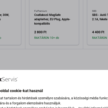
FixPremium
SBS
r, 30W,
Csatlakozó MagSafe
SBS - Autó 
s
adapterhez, EU Plug, Apple-
2.1A, fekete
kompatibilis
2 800 Ft
4 400 Ft
b
RAKTÁRON 10+ db
RAKTÁRON 
a kosárhoz
Hozzáadás a kosárhoz
Hozzáa
oldal cookie-kat használ
Leírás és specifikáció
Szállítás és visszaküldés
kat tartalom és hirdetések személyre szabására, a közösségi média funkc
sára és a forgalom elemzésére használjuk.