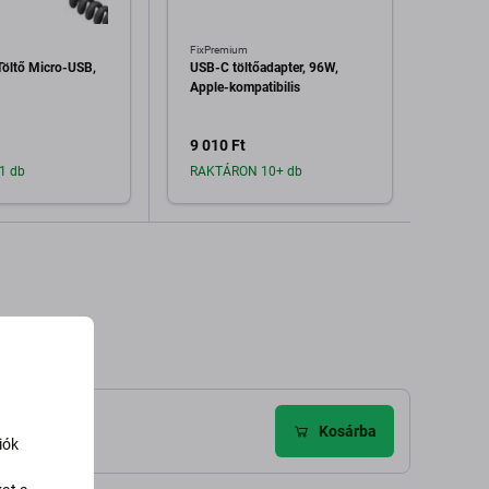
FixPremium
FixPre
Töltő Micro-USB,
USB-C töltőadapter, 96W,
USB-C 
Apple-kompatibilis
Apple-
9 010 Ft
10 41
1 db
RAKTÁRON 10+ db
Raktá
dás a kosárhoz
Hozzáadás a kosárhoz
H
Kosárba
iók