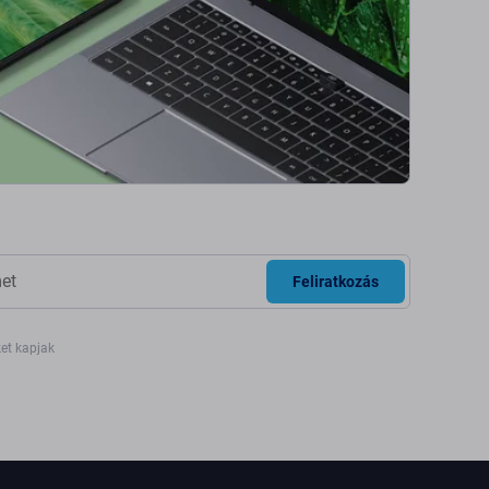
Feliratkozás
ket kapjak