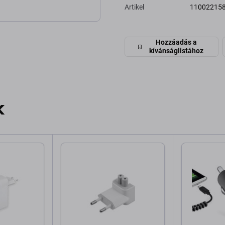
Artikel
11002215
Hozzáadás a
kívánságlistához
k