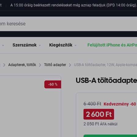
t
A 15:00 óráig beérkezett rendeléseket még aznap feladjuk (DPD 14:00 óráig). 
Szerszámok
Kiegészítők
Felújított iPhone és AirP
k
Adapterek, töltők
Töltő adapter
USB-A töltőadapter, 12W, Apple-kompat
USB-A töltőadapter
-60 %
-60 %
6 400 Ft
Kedvezmény -60
2 600 Ft
2 050 Ft
ÁFA nélkül