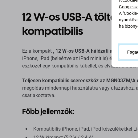
A cookie-
Google sz
12 W-os USB-A töltőadap
A "Cookie-
nyomkövet
kompatibilis
ha bizonyo
Ez a kompakt
, 12 W-os USB-A hálózati adapter
ideá
Fogad
iPhone, iPad (beleértve az iPad minit is) és iPod esz
eszközét egy kompatibilis kábellel, és élvezze a bizto
Teljesen kompatibilis csereeszköz az MGN03ZM/A 
megoldás mindennapi használatra vagy utazáshoz, a
csatlakoztatva.
Főbb jellemzők:
Kompatibilis iPhone, iPad, iPod készülékekkel L
12 W kimenet (5,2 V / 2,4 A)