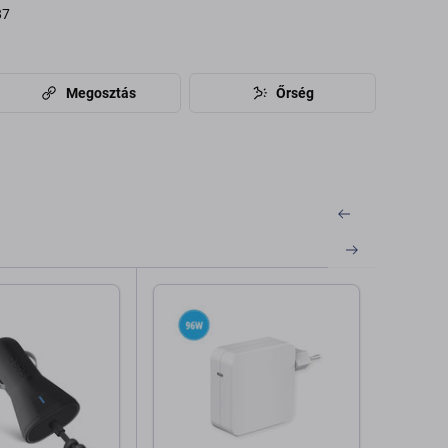
87
Megosztás
Őrség