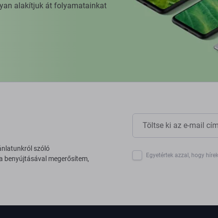
yan alakítjuk át folyamatainkat
ánlatunkról szóló
Egyetértek azzal, hogy híre
 a benyújtásával megerősítem,