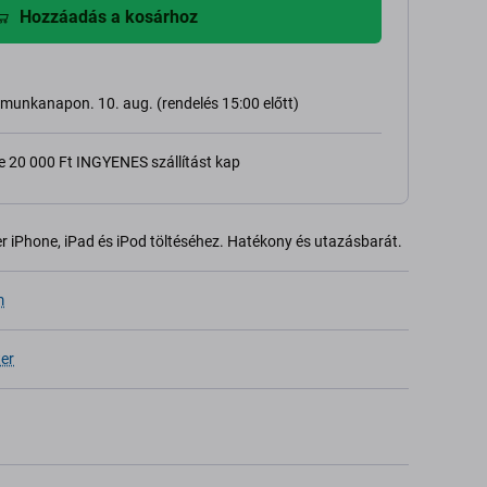
Hozzáadás a kosárhoz
ő munkanapon. 10. aug. (rendelés 15:00 előtt)
e 20 000 Ft INGYENES szállítást kap
 iPhone, iPad és iPod töltéséhez. Hatékony és utazásbarát.
m
ter