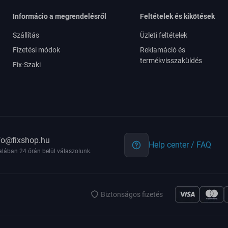
Informácio a megrendelésről
Feltételek és kikötések
Szállítás
Üzleti feltételek
Fizetési módok
Reklamáció és
termékvisszaküldés
Fix-Szaki
fo@fixshop.hu
Help center / FAQ
alában 24 órán belül válaszolunk.
Biztonságos fizetés