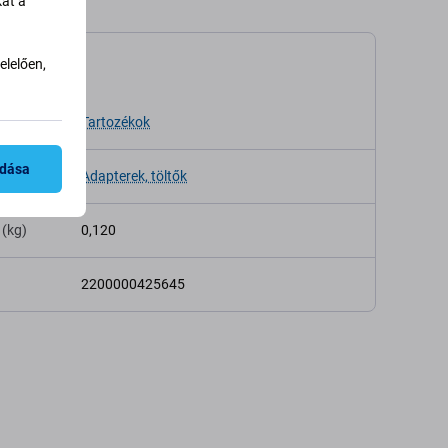
kat a
lelően,
káció
Tartozékok
adása
Adapterek, töltők
 (kg)
0,120
2200000425645