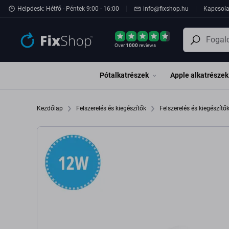
Ugrás az oldal fő részéhez
Helpdesk: Hétfő - Péntek 9:00 - 16:00
info@fixshop.hu
Kapcsola
Over
1000
reviews
Pótalkatrészek
Apple alkatrészek
Kezdőlap
Felszerelés és kiegészítők
Felszerelés és kiegészítő