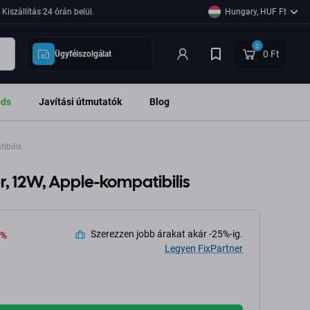
Kiszállítás 24 órán belül.
Hungary, HUF Ft
0
0 Ft
Ügyfélszolgálat
ods
Javítási útmutatók
Blog
ibilis
, 12W, Apple-kompatibilis
Szerezzen jobb árakat akár -25%-ig.
 %
Legyen FixPartner