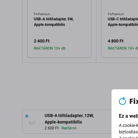
FixPremium
FixPremium
USB-A töltőadapter, 5W,
USB-C töltőadapte
Apple-kompatibilis
Apple-kompatibili
2 400 Ft
4 800 Ft
RAKTÁRON 10+ db
RAKTÁRON 10+ d
Hozzáadás a kosárhoz
Hozzáadás 
USB-A töltőadapter, 12W,
Ez a web
Apple-kompatibilis
A cookie-
2 600 Ft
Raktáron
biztosítá