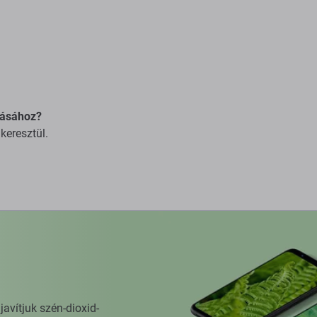
tásához?
keresztül.
vítjuk szén-dioxid-