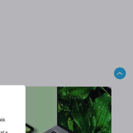
iók
kat a