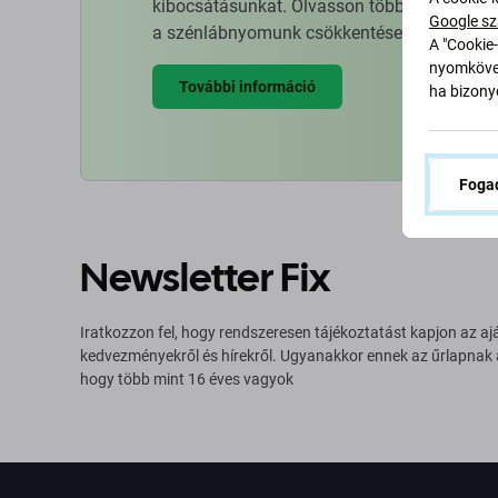
kibocsátásunkat. Olvasson többet arról, hog
Google sz
a szénlábnyomunk csökkentése érdekében.
A "Cookie-
nyomkövet
További információ
ha bizonyo
Fogad
Newsletter Fix
Iratkozzon fel, hogy rendszeresen tájékoztatást kapjon az aj
kedvezményekről és hírekről. Ugyanakkor ennek az űrlapnak
hogy több mint 16 éves vagyok