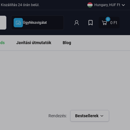
Kiszállítás 24 órán belül.
Hungary, HUF Ft
0
0 Ft
Ügyfélszolgálat
ods
Javítási útmutatók
Blog
Rendezés:
Bestsellerek