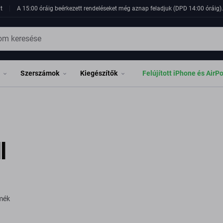
t
A 15:00 óráig beérkezett rendeléseket még aznap feladjuk (DPD 14:00 óráig). 
Szerszámok
Kiegészítők
Felújított iPhone és AirP
l
rmék