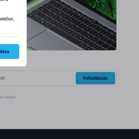
lelően,
adása
Feliratkozás
ket kapjak