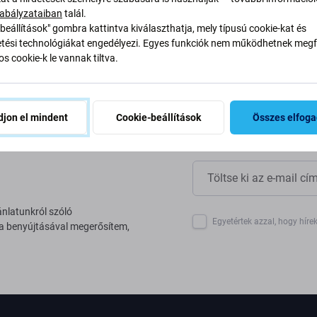
yan alakítjuk át folyamatainkat
abályzataiban
talál.
beállítások" gombra kattintva kiválaszthatja, mely típusú cookie-kat és
ési technológiákat engedélyezi. Egyes funkciók nem működhetnek megfe
s cookie-k le vannak tiltva.
jon el mindent
Cookie-beállítások
Összes elfog
ánlatunkról szóló
Egyetértek azzal, hogy híre
 a benyújtásával megerősítem,