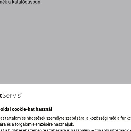
mék a katalógusban.
oldal cookie-kat használ
kat tartalom és hirdetések személyre szabására, a közösségi média funkc
sára és a forgalom elemzésére használjuk.
vítjuk szén-dioxid-
kat a hirdetések személyre szabására is használjuk — további információ