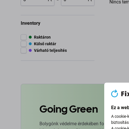
Nincs ter
Inventory
Raktáron
Külső raktár
Várható teljesítés
Going Green
Ez a web
A cookie-
biztosítá
Bolygónk védelme érdekében folyamatosan ja
A cookie-