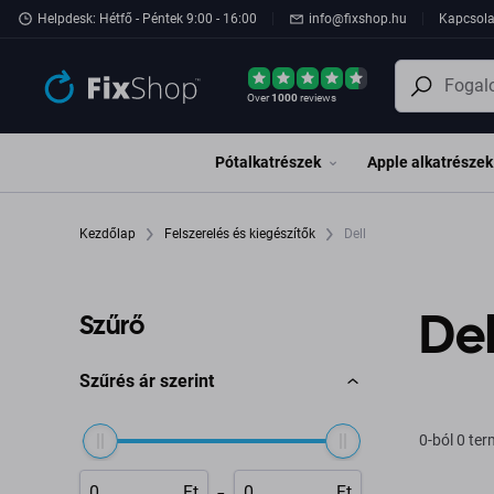
Ugrás az oldal fő részéhez
Helpdesk: Hétfő - Péntek 9:00 - 16:00
info@fixshop.hu
Kapcsola
Over
1000
reviews
Pótalkatrészek
Apple alkatrészek
Kezdőlap
Felszerelés és kiegészítők
Dell
Del
Szűrő
Szűrés ár szerint
0-ból 0 te
-
Ft
Ft